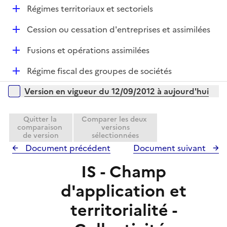
l
e
D
Régimes territoriaux et sectoriels
i
r
é
e
D
Cession ou cessation d'entreprises et assimilées
p
r
é
l
D
Fusions et opérations assimilées
p
i
é
l
e
D
Régime fiscal des groupes de sociétés
p
i
r
é
l
e
Versions sur la période
Version en vigueur du 12/09/2012 à aujourd'hui
p
i
r
l
e
i
Quitter la
Comparer les deux
r
comparaison
versions
e
de version
sélectionnées
r
Document précédent
Document suivant
IS - Champ
d'application et
territorialité -