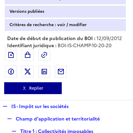
Versions publiées
Critères de recherche : voir / modifier
Date de début de publication du BOI :
12/09/2012
Identifiant juridique :
BOI-IS-CHAMP-10-20-20
Exporter le document au format pdf
Permalien : adresse web de ce doc
Partager sur Facebook
Partager sur Twitter
Partager sur LinkedIn
Partager par messagerie
Replier
R
IS - Impôt sur les sociétés
e
R
Champ d'application et territorialité
p
e
l
R
Titre 1 : Collectivités imposables
p