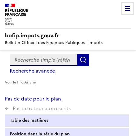
RÉPUBLIQUE
FRANÇAISE
bofip.impots.gouv.fr
Bulletin Officiel des Finances Publiques - Impôts
Recherche simple (références, mots clés, partie du titre
Formulaire
Rechercher
de
Recherche avancée
recherche
Voir le fil d'Ariane
Pas de date pour le plan
Pas de retour aux rescrits
Table des matières
Position dans la série du plan