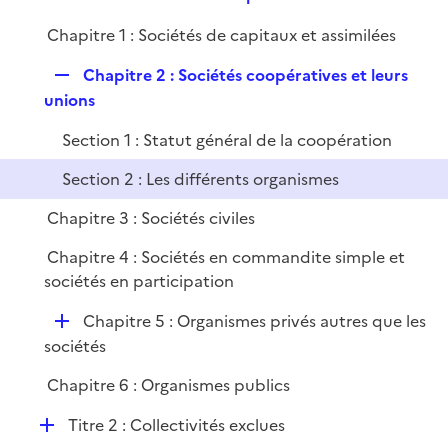
i
e
l
e
Chapitre 1 : Sociétés de capitaux et assimilées
p
i
r
l
e
R
Chapitre 2 : Sociétés coopératives et leurs
i
r
e
unions
e
p
r
Section 1 : Statut général de la coopération
l
i
Section 2 : Les différents organismes
e
Chapitre 3 : Sociétés civiles
r
Chapitre 4 : Sociétés en commandite simple et
sociétés en participation
D
Chapitre 5 : Organismes privés autres que les
é
sociétés
p
Chapitre 6 : Organismes publics
l
i
D
Titre 2 : Collectivités exclues
e