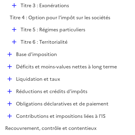
é
r
D
Titre 3 : Exonérations
p
é
l
Titre 4 : Option pour l'impôt sur les sociétés
p
i
l
e
D
Titre 5 : Régimes particuliers
i
r
é
e
D
Titre 6 : Territorialité
p
r
é
l
D
Base d'imposition
p
i
é
l
e
D
Déficits et moins-values nettes à long terme
p
i
r
é
l
e
D
Liquidation et taux
p
i
r
é
l
e
D
Réductions et crédits d'impôts
p
i
r
é
l
e
D
Obligations déclaratives et de paiement
p
i
r
é
l
e
D
Contributions et impositions liées à l'IS
p
i
r
é
l
e
Recouvrement, contrôle et contentieux
p
i
r