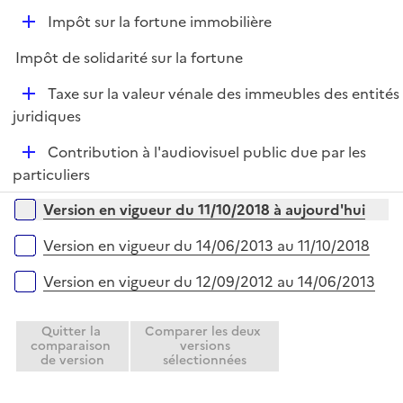
e
D
Impôt sur la fortune immobilière
p
é
l
Impôt de solidarité sur la fortune
p
i
l
e
D
Taxe sur la valeur vénale des immeubles des entités
i
r
é
juridiques
e
p
r
D
Contribution à l'audiovisuel public due par les
l
é
particuliers
i
p
e
Versions sur la période
Version en vigueur du 11/10/2018 à aujourd'hui
l
r
i
Version en vigueur du 14/06/2013 au 11/10/2018
e
r
Version en vigueur du 12/09/2012 au 14/06/2013
Quitter la
Comparer les deux
comparaison
versions
de version
sélectionnées