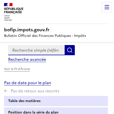
RÉPUBLIQUE
FRANÇAISE
bofip.impots.gouv.fr
Bulletin Officiel des Finances Publiques - Impôts
Recherche simple (références, mots clés, partie du titre
Formulaire
Rechercher
de
Recherche avancée
recherche
Voir le fil d'Ariane
Pas de date pour le plan
Pas de retour aux rescrits
Table des matières
Position dans la série du plan