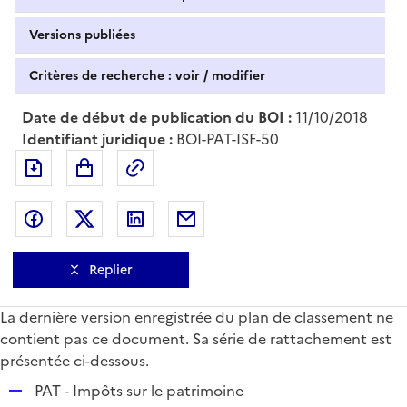
Versions publiées
Critères de recherche : voir / modifier
Date de début de publication du BOI :
11/10/2018
Identifiant juridique :
BOI-PAT-ISF-50
Exporter le document au format pdf
Permalien : adresse web de ce doc
Partager sur Facebook
Partager sur Twitter
Partager sur LinkedIn
Partager par messagerie
Replier
La dernière version enregistrée du plan de classement ne
contient pas ce document. Sa série de rattachement est
présentée ci-dessous.
R
PAT - Impôts sur le patrimoine