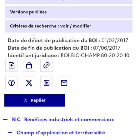
Versions publiées
Critères de recherche : voir / modifier
Date de début de publication du BOI :
01/02/2017
Date de fin de publication du BOI :
07/06/2017
Identifiant juridique :
BOI-BIC-CHAMP-80-20-20-10
Exporter le document au format pdf
Permalien : adresse web de ce doc
Partager sur Facebook
Partager sur Twitter
Partager sur LinkedIn
Partager par messagerie
Replier
R
BIC - Bénéfices industriels et commerciaux
e
R
Champ d'application et territorialité
p
e