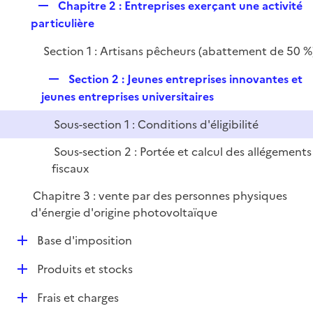
r
R
Chapitre 2 : Entreprises exerçant une activité
l
e
e
particulière
i
r
p
e
Section 1 : Artisans pêcheurs (abattement de 50 %
l
r
i
R
Section 2 : Jeunes entreprises innovantes et
e
e
jeunes entreprises universitaires
r
p
Sous-section 1 : Conditions d'éligibilité
l
i
Sous-section 2 : Portée et calcul des allégements
e
fiscaux
r
Chapitre 3 : vente par des personnes physiques
d'énergie d'origine photovoltaïque
D
Base d'imposition
é
D
Produits et stocks
p
é
l
D
Frais et charges
p
i