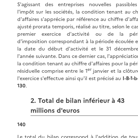
S'agissant des entreprises nouvelles passible
l'impôt sur les sociétés, la condition tenant au ch
d'affaires s'apprécie par référence au chiffre d'affa
ajusté prorata temporis, réalisé au titre, selon le ca
premier exercice d'activité ou de la pér
d'imposition correspondant à la période écoulée e
la date du début d'activité et le 31 décembr
l'année suivante. Dans ce dernier cas, l'appréciati
la condition tenant au chiffre d'affaires pour la pé
er
résiduelle comprise entre le 1
janvier et la clôtu
l'exercice s'effectue ainsi qu'il est précisé au
I-B-1-b
130
.
2. Total de bilan inférieur à 43
millions d'euros
140
Le total du bilan correspond à l'addition de tous