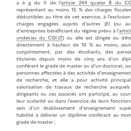
a à g du II de l’
article 244 quater B du CG
représentant au moins 15 % des charges fiscale
déductibles au titre de cet exercice, à l’exclusio
charges engagées auprès d’autres JEI (ou au
d'entreprises bénéficiant du régime prévu à l'
artic
undecies du CGI
) ou elle est dirigée ou dét
directement à hauteur de 10 % au moins, seul
conjointement, par des étudiants, des perso
titulaires depuis moins de cinq ans d'un dip
conférant le grade de master ou d'un doctorat, ou
personnes affectées à des activités d'enseignemen
de recherche, et elle a pour activité principal
valorisation de travaux de recherche auxquels
dirigeants ou ces associés ont participé, au cour
leur scolarité ou dans l'exercice de leurs fonction
sein d'un établissement d'enseignement supér
habilité à délivrer un diplôme conférant au moin
grade de master ;