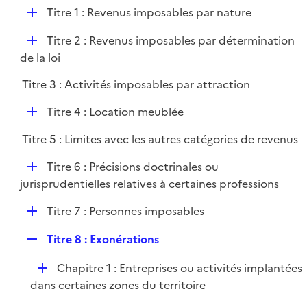
l
D
Titre 1 : Revenus imposables par nature
p
i
é
l
e
D
Titre 2 : Revenus imposables par détermination
p
i
r
é
de la loi
l
e
p
i
r
Titre 3 : Activités imposables par attraction
l
e
i
r
D
Titre 4 : Location meublée
e
é
r
Titre 5 : Limites avec les autres catégories de revenus
p
l
D
Titre 6 : Précisions doctrinales ou
i
é
jurisprudentielles relatives à certaines professions
e
p
r
D
Titre 7 : Personnes imposables
l
é
i
R
Titre 8 : Exonérations
p
e
e
l
r
D
Chapitre 1 : Entreprises ou activités implantées
p
i
é
dans certaines zones du territoire
l
e
p
i