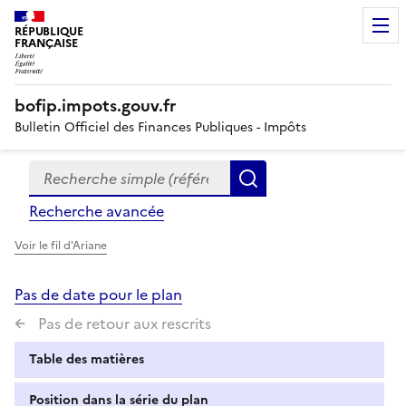
RÉPUBLIQUE
FRANÇAISE
bofip.impots.gouv.fr
Bulletin Officiel des Finances Publiques - Impôts
Recherche simple (références, mots clés, partie du titre
Formulaire
Rechercher
de
Recherche avancée
recherche
Voir le fil d'Ariane
Pas de date pour le plan
Pas de retour aux rescrits
Table des matières
Position dans la série du plan