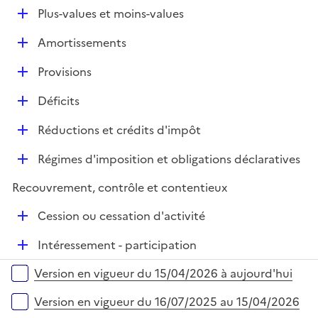
é
l
e
D
Plus-values et moins-values
p
i
r
é
l
e
D
Amortissements
p
i
r
é
l
e
D
Provisions
p
i
r
é
l
e
D
Déficits
p
i
r
é
l
e
D
Réductions et crédits d'impôt
p
i
r
é
l
e
D
Régimes d'imposition et obligations déclaratives
p
i
r
é
l
e
Recouvrement, contrôle et contentieux
p
i
r
l
e
D
Cession ou cessation d'activité
i
r
é
e
D
Intéressement - participation
p
r
é
l
Versions sur la période
Version en vigueur du 15/04/2026 à aujourd'hui
p
i
l
e
Version en vigueur du 16/07/2025 au 15/04/2026
i
r