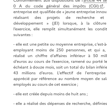
Conformément aux dispositions de l’
article 44 se
0 A du code général des impôts (CGI)
,
entreprise est qualifiée de « jeune entreprise inno
réalisant des projets de recherche e
développement » (JEI) lorsque, à la clôtur
l’exercice, elle remplit simultanément les condit
suivantes :
- elle est une petite ou moyenne entreprise, c’est-à
employant moins de 250 personnes, et qui a, 
réalisé un chiffre d’affaires inférieur à 50 mill
d’euros au cours de l’exercice, ramené ou porté l
échéant à douze mois, soit un total du bilan inféri
43 millions d’euros. L'effectif de l'entreprise
apprécié par référence au nombre moyen de sala
employés au cours de cet exercice ;
- elle est créée depuis moins de huit ans ;
- elle a réalisé des dépenses de recherche, définie