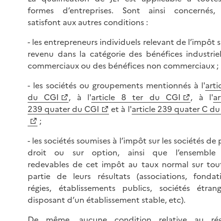
formes d’entreprises. Sont ainsi concernés, s
satisfont aux autres conditions :
- les entrepreneurs individuels relevant de l’impôt s
revenu dans la catégorie des bénéfices industriel
commerciaux ou des bénéfices non commerciaux ;
- les sociétés ou groupements mentionnés à l'
arti
du CGI
, à l'
article 8 ter du CGI
, à l'
ar
239 quater du CGI
et à l'
article 239 quater C d
;
- les sociétés soumises à l’impôt sur les sociétés de 
droit ou sur option, ainsi que l’ensemble
redevables de cet impôt au taux normal sur tou
partie de leurs résultats (associations, fondati
régies, établissements publics, sociétés étrang
disposant d’un établissement stable, etc).
De même, aucune condition relative au ré