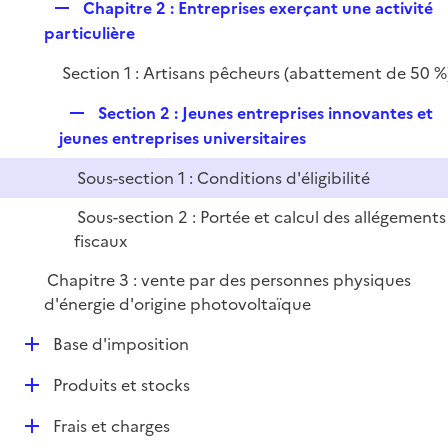
r
R
Chapitre 2 : Entreprises exerçant une activité
l
e
e
particulière
i
r
p
e
Section 1 : Artisans pêcheurs (abattement de 50 %
l
r
i
R
Section 2 : Jeunes entreprises innovantes et
e
e
jeunes entreprises universitaires
r
p
Sous-section 1 : Conditions d'éligibilité
l
i
Sous-section 2 : Portée et calcul des allégements
e
fiscaux
r
Chapitre 3 : vente par des personnes physiques
d'énergie d'origine photovoltaïque
D
Base d'imposition
é
D
Produits et stocks
p
é
l
D
Frais et charges
p
i