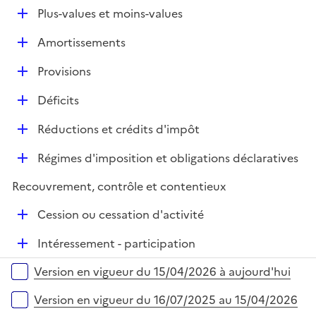
é
l
e
D
Plus-values et moins-values
p
i
r
é
l
e
D
Amortissements
p
i
r
é
l
e
D
Provisions
p
i
r
é
l
e
D
Déficits
p
i
r
é
l
e
D
Réductions et crédits d'impôt
p
i
r
é
l
e
D
Régimes d'imposition et obligations déclaratives
p
i
r
é
l
e
Recouvrement, contrôle et contentieux
p
i
r
l
e
D
Cession ou cessation d'activité
i
r
é
e
D
Intéressement - participation
p
r
é
l
Versions sur la période
Version en vigueur du 15/04/2026 à aujourd'hui
p
i
l
e
Version en vigueur du 16/07/2025 au 15/04/2026
i
r