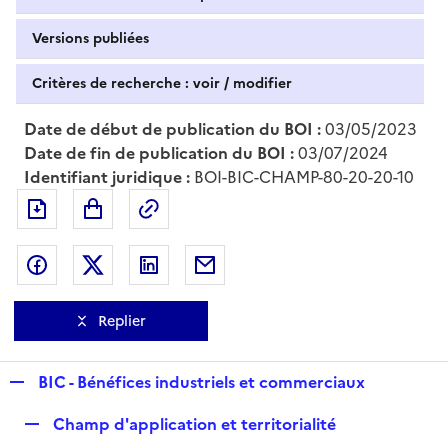
Versions publiées
Critères de recherche : voir / modifier
Date de début de publication du BOI :
03/05/2023
Date de fin de publication du BOI :
03/07/2024
Identifiant juridique :
BOI-BIC-CHAMP-80-20-20-10
Exporter le document au format pdf
Permalien : adresse web de ce doc
Partager sur Facebook
Partager sur Twitter
Partager sur LinkedIn
Partager par messagerie
Replier
R
BIC - Bénéfices industriels et commerciaux
e
R
Champ d'application et territorialité
p
e