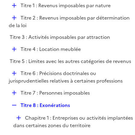
l
D
Titre 1 : Revenus imposables par nature
p
i
é
l
e
D
Titre 2 : Revenus imposables par détermination
p
i
r
é
de la loi
l
e
p
i
r
Titre 3 : Activités imposables par attraction
l
e
i
r
D
Titre 4 : Location meublée
e
é
r
Titre 5 : Limites avec les autres catégories de revenus
p
l
D
Titre 6 : Précisions doctrinales ou
i
é
jurisprudentielles relatives à certaines professions
e
p
r
D
Titre 7 : Personnes imposables
l
é
i
R
Titre 8 : Exonérations
p
e
e
l
r
D
Chapitre 1 : Entreprises ou activités implantées
p
i
é
dans certaines zones du territoire
l
e
p
i