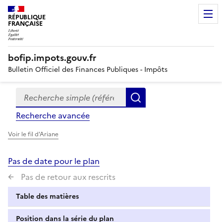
RÉPUBLIQUE
FRANÇAISE
bofip.impots.gouv.fr
Bulletin Officiel des Finances Publiques - Impôts
Recherche simple (références, mots clés, partie du titre
Formulaire
Rechercher
de
Recherche avancée
recherche
Voir le fil d'Ariane
Pas de date pour le plan
Pas de retour aux rescrits
Table des matières
Position dans la série du plan