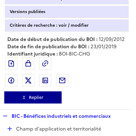
Versions publiées
Critères de recherche : voir / modifier
Date de début de publication du BOI :
12/09/2012
Date de fin de publication du BOI :
23/01/2019
Identifiant juridique :
BOI-BIC-CHG
Exporter le document au format pdf
Permalien : adresse web de ce doc
Partager sur Facebook
Partager sur Twitter
Partager sur LinkedIn
Partager par messagerie
Replier
R
BIC - Bénéfices industriels et commerciaux
e
D
Champ d'application et territorialité
p
é