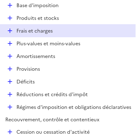
l
D
Base d'imposition
p
i
é
l
e
D
Produits et stocks
p
i
r
é
l
e
D
Frais et charges
p
i
r
é
l
e
D
Plus-values et moins-values
p
i
r
é
l
e
D
Amortissements
p
i
r
é
l
e
D
Provisions
p
i
r
é
l
e
D
Déficits
p
i
r
é
l
e
D
Réductions et crédits d'impôt
p
i
r
é
l
e
D
Régimes d'imposition et obligations déclaratives
p
i
r
é
l
e
Recouvrement, contrôle et contentieux
p
i
r
l
e
D
Cession ou cessation d'activité
i
r