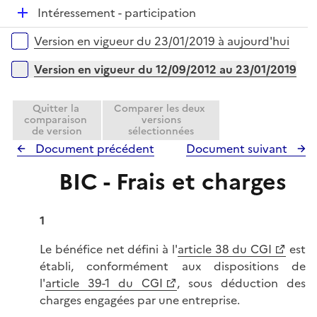
é
e
D
Intéressement - participation
p
r
é
l
Versions sur la période
Version en vigueur du 23/01/2019 à aujourd'hui
p
i
l
e
Version en vigueur du 12/09/2012 au 23/01/2019
i
r
e
Quitter la
Comparer les deux
r
comparaison
versions
de version
sélectionnées
Document précédent
Document suivant
BIC - Frais et charges
1
Le bénéfice net défini à l'
article 38 du CGI
est
établi, conformément aux dispositions de
l'
article 39-1 du CGI
, sous déduction des
charges engagées par une entreprise.