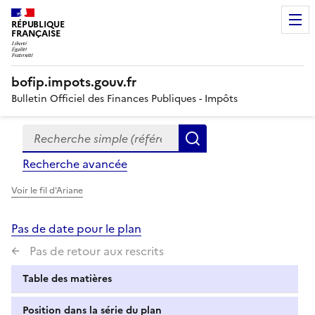
RÉPUBLIQUE
FRANÇAISE
bofip.impots.gouv.fr
Bulletin Officiel des Finances Publiques - Impôts
Recherche simple (références, mots clés, partie du titre
Formulaire
Rechercher
de
Recherche avancée
recherche
Voir le fil d'Ariane
Pas de date pour le plan
Pas de retour aux rescrits
Table des matières
Position dans la série du plan