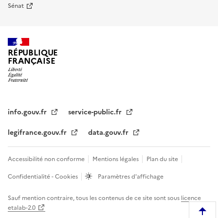
Sénat
RÉPUBLIQUE
FRANÇAISE
info.gouv.fr
service-public.fr
legifrance.gouv.fr
data.gouv.fr
Accessibilité non conforme
Mentions légales
Plan du site
Confidentialité - Cookies
Paramètres d'affichage
Sauf mention contraire, tous les contenus de ce site sont sous
licence
etalab-2.0
R