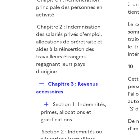
l
r
à un
principale des personnes en
i
tien
activité
e
r
Le c
Chapitre 2 : Indemnisation
somm
des salariés privés d'emploi,
trai
allocations de préretraite et
le t
aides à la réinsertion des
inté
travailleurs étrangers
regagnant leurs pays
10
d'origine
Cett
R
Chapitre 3 : Revenus
pers
e
accessoires
l'al
p
aut
D
Section 1 : Indemnités,
l
d
é
primes, allocations et
i
p
gratifications
e
De m
l
r
d'im
Section 2 : Indemnités ou
i