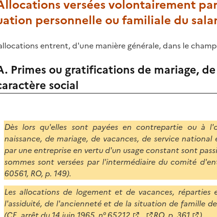
 Allocations versées volontairement par
uation personnelle ou familiale du sala
allocations entrent, d'une manière générale, dans le champ
A. Primes ou gratifications de mariage, de
caractère social
Dès lors qu'elles sont payées en contrepartie ou à l'o
naissance, de mariage, de vacances, de service national
par une entreprise en vertu d'un usage constant sont passi
sommes sont versées par l'intermédiaire du comité d'entre
60561, RO, p. 149).
Les allocations de logement et de vacances, réparties 
l'assiduité, de l'ancienneté et de la situation de famill
(CE, arrêt du 14 juin 1965,
n° 65212
,
RO, p. 361
).