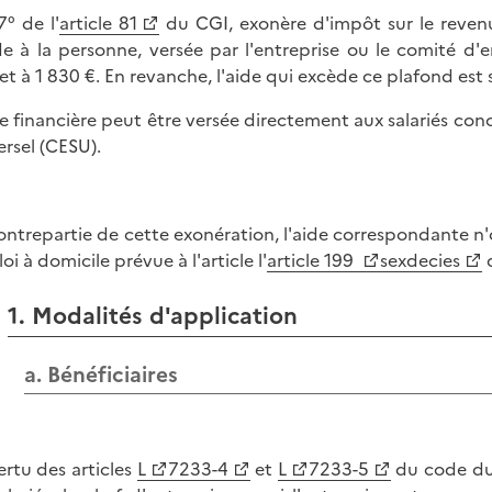
7° de l'
article 81
du CGI, exonère d'impôt sur le revenu
de à la personne, versée par l'entreprise ou le comité d'
et à 1 830 €. En revanche, l'aide qui excède ce plafond est 
de financière peut être versée directement aux salariés co
ersel (CESU).
ontrepartie de cette exonération, l'aide correspondante n'o
i à domicile prévue à l'article l'
article 199
sexdecies
d
1. Modalités d'application
a. Bénéficiaires
ertu des articles
L
7233-4
et
L
7233-5
du code du t