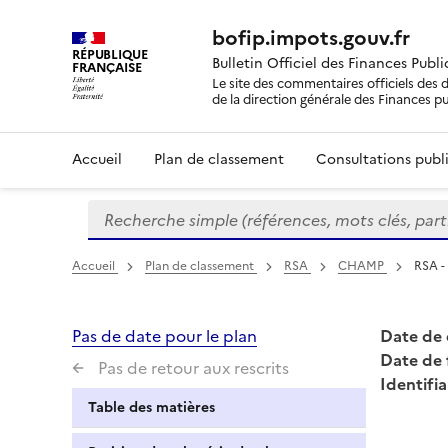
bofip.impots.gouv.fr
RÉPUBLIQUE
Bulletin Officiel des Finances Publ
FRANÇAISE
Le site des commentaires officiels des d
de la direction générale des Finances p
Accueil
Plan de classement
Consultations publi
Recherche simple (références, mots clés, partie 
Formulaire
de
recherche
Accueil
Plan de classement
RSA
CHAMP
RSA -
Pas de date pour le plan
Date de 
Date de 
Pas de retour aux rescrits
Identifia
Table des matières