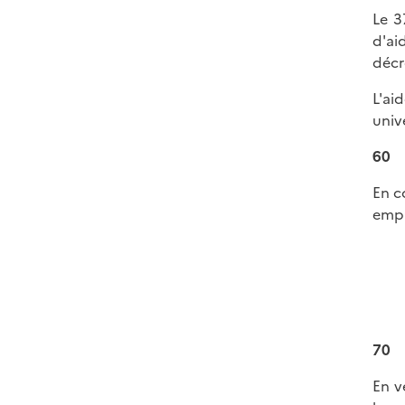
Le 3
d'ai
décr
L'ai
univ
60
En c
emplo
70
En v