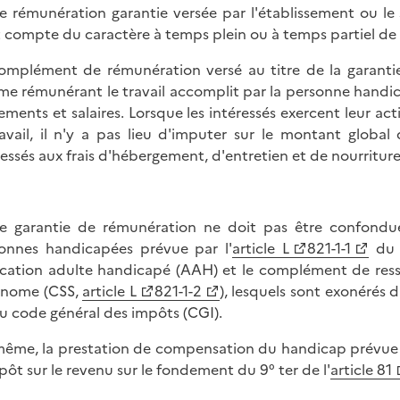
e rémunération garantie versée par l'établissement ou le se
t compte du caractère à temps plein ou à temps partiel de l'
omplément de rémunération versé au titre de la garantie
e rémunérant le travail accomplit par la personne handic
tements et salaires. Lorsque les intéressés exercent leur ac
ravail, il n'y a pas lieu d'imputer sur le montant globa
ressés aux frais d'hébergement, d'entretien et de nourriture
e garantie de rémunération ne doit pas être confondue
onnes handicapées prévue par l'
article L
821-1-1
du c
location adulte handicapé (AAH) et le complément de resso
onome (CSS,
article L
821-1-2
), lesquels sont exonérés d
u code général des impôts (CGI).
ême, la prestation de compensation du handicap prévue 
pôt sur le revenu sur le fondement du 9° ter de l'
article 81