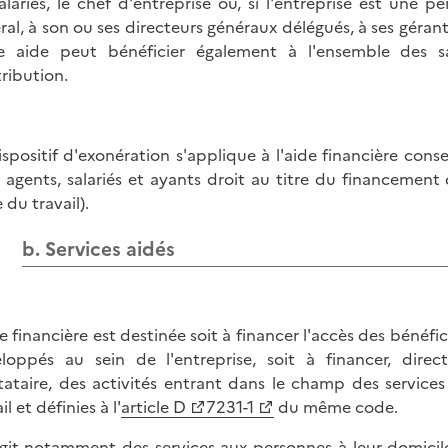
salariés, le chef d'entreprise ou, si l'entreprise est une 
ral, à son ou ses directeurs généraux délégués, à ses géran
e aide peut bénéficier également à l'ensemble des sa
tribution.
ispositif d'exonération s'applique à l'aide financière cons
s agents, salariés et ayants droit au titre du financement 
 du travail).
b. Services aidés
de financière est destinée soit à financer l'accès des bénéfi
loppés au sein de l'entreprise, soit à financer, dire
tataire, des activités entrant dans le champ des services
il et définies à l'
article D
7231-1
du même code.
'agit notamment des services aux personnes à leur domicile 