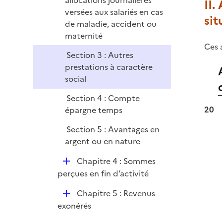
allocations journalières
II.
e
versées aux salariés en cas
r
sit
de maladie, accident ou
maternité
Ces 
Section 3 : Autres
prestations à caractère
social
Section 4 : Compte
20
épargne temps
Section 5 : Avantages en
argent ou en nature
D
Chapitre 4 : Sommes
é
perçues en fin d’activité
p
D
Chapitre 5 : Revenus
l
é
exonérés
i
p
e