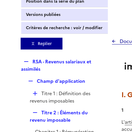
Position dans la série du plan
Versions publiées
Critères de recherche : voir / modifier
Docu
Replier
R
RSA - Revenus salariaux et
i
e
assimilés
p
R
Champ d'application
l
e
i
D
I. 
Titre 1 : Définition des
p
e
é
revenus imposables
l
r
p
i
1
R
Titre 2 : Éléments du
l
e
e
revenu imposable
i
L'
art
r
p
e
accu
Chapitre 1 : Rémunération