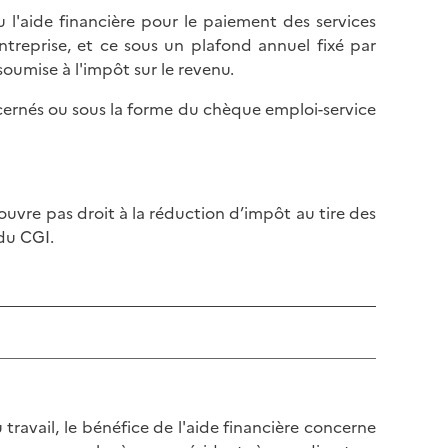
l
p
 l'aide financière pour le paiement des services
a
a
entreprise, et ce sous un plafond annuel fixé par
p
g
soumise à l'impôt sur le revenu.
a
e
g
ncernés ou sous la forme du chèque emploi-service
e
uvre pas droit à la réduction d’impôt au tire des
u CGI.
ravail, le bénéfice de l'aide financière concerne