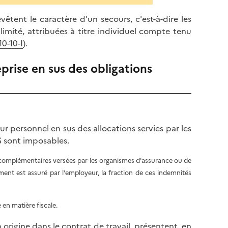
vêtent le caractère d'un secours, c'est-à-dire les
limité, attribuées à titre individuel compte tenu
0-10-I
).
eprise en sus des obligations
ur personnel en sus des allocations servies par les
S sont imposables.
és complémentaires versées par les organismes d'assurance ou de
nt est assuré par l'employeur, la fraction de ces indemnités
 en matière fiscale.
rigine dans le contrat de travail, présentent, en