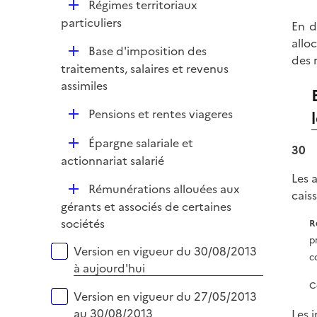
D
Régimes territoriaux
l
r
é
particuliers
En d
i
p
allo
e
D
Base d'imposition des
l
des 
r
é
traitements, salaires et revenus
i
p
assimiles
e
l
r
D
Pensions et rentes viageres
i
é
e
D
Épargne salariale et
p
30
r
é
actionnariat salarié
l
p
Les 
i
D
Rémunérations allouées aux
l
cais
e
é
gérants et associés de certaines
i
r
p
sociétés
R
e
l
p
r
Versions sur la période
Version en vigueur du 30/08/2013
i
c
à aujourd'hui
e
C
r
Version en vigueur du 27/05/2013
au 30/08/2013
Les 