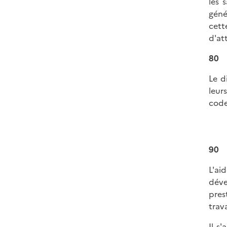
les 
géné
cett
d'at
80
Le d
leur
code
90
L'ai
déve
pres
trava
Il s