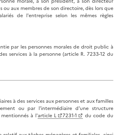
personne morale, à son président, à son directeur
ts ou aux membres de son directoire, dès lors que
lariés de l'entreprise selon les mêmes règles
entie par les personnes morales de droit public à
des services à la personne (article R. 7233-12 du
ciaires à des services aux personnes et aux familles
ctement ou par l'intermédiaire d'une structure
 mentionnés à l'
article L
7231-1
du code du
relatif aux tâches ménagères et familiales, ainsi