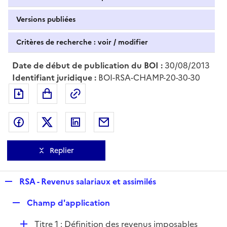
Versions publiées
Critères de recherche : voir / modifier
Date de début de publication du BOI :
30/08/2013
Identifiant juridique :
BOI-RSA-CHAMP-20-30-30
Exporter le document au format pdf
Permalien : adresse web de ce doc
Partager sur Facebook
Partager sur Twitter
Partager sur LinkedIn
Partager par messagerie
Replier
R
RSA - Revenus salariaux et assimilés
e
R
Champ d'application
p
e
l
D
Titre 1 : Définition des revenus imposables
p