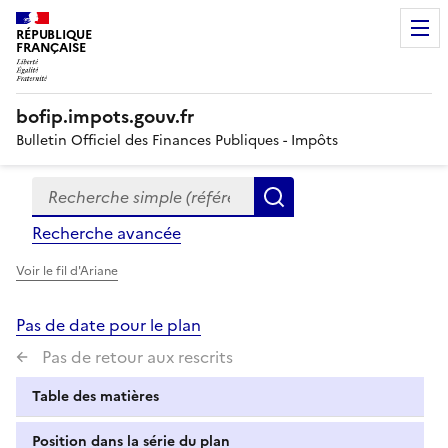
RÉPUBLIQUE
FRANÇAISE
bofip.impots.gouv.fr
Bulletin Officiel des Finances Publiques - Impôts
Recherche simple (références, mots clés, partie du titre
Formulaire
Rechercher
de
Recherche avancée
recherche
Voir le fil d'Ariane
Pas de date pour le plan
Pas de retour aux rescrits
Table des matières
Position dans la série du plan