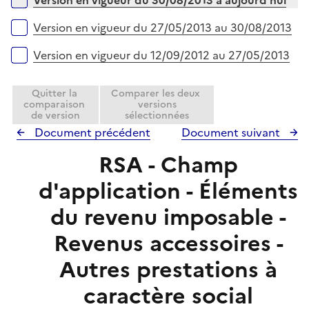
Version en vigueur du 30/08/2013 à aujourd'hui
l
e
i
r
Version en vigueur du 27/05/2013 au 30/08/2013
e
r
Version en vigueur du 12/09/2012 au 27/05/2013
Quitter la
Comparer les deux
comparaison
versions
de version
sélectionnées
Document précédent
Document suivant
RSA - Champ
d'application - Éléments
du revenu imposable -
Revenus accessoires -
Autres prestations à
caractère social