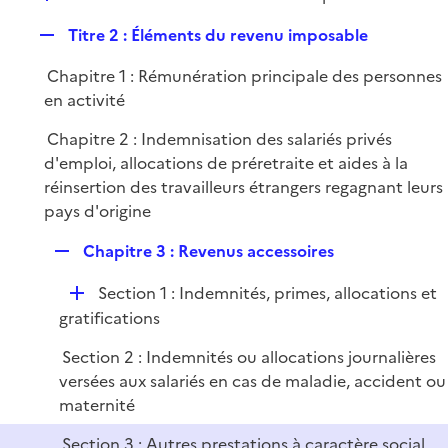
i
é
l
e
R
Titre 2 : Éléments du revenu imposable
p
i
r
e
l
e
Chapitre 1 : Rémunération principale des personnes
p
i
r
en activité
l
e
i
r
Chapitre 2 : Indemnisation des salariés privés
e
d'emploi, allocations de préretraite et aides à la
r
réinsertion des travailleurs étrangers regagnant leurs
pays d'origine
R
Chapitre 3 : Revenus accessoires
e
D
Section 1 : Indemnités, primes, allocations et
p
é
gratifications
l
p
i
Section 2 : Indemnités ou allocations journalières
l
e
versées aux salariés en cas de maladie, accident ou
i
r
maternité
e
r
Section 3 : Autres prestations à caractère social