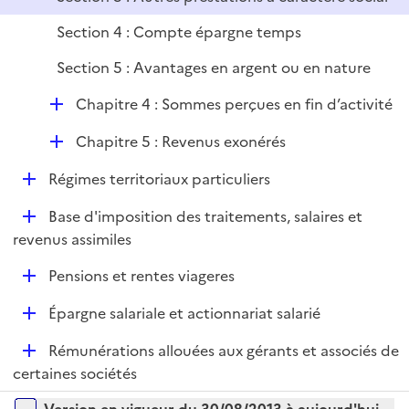
Section 4 : Compte épargne temps
Section 5 : Avantages en argent ou en nature
D
Chapitre 4 : Sommes perçues en fin d’activité
é
D
Chapitre 5 : Revenus exonérés
p
é
l
D
Régimes territoriaux particuliers
p
i
é
l
e
D
Base d'imposition des traitements, salaires et
p
i
r
é
revenus assimiles
l
e
p
i
r
D
Pensions et rentes viageres
l
e
é
i
r
D
Épargne salariale et actionnariat salarié
p
e
é
l
r
D
Rémunérations allouées aux gérants et associés de
p
i
é
certaines sociétés
l
e
p
i
r
Versions sur la période