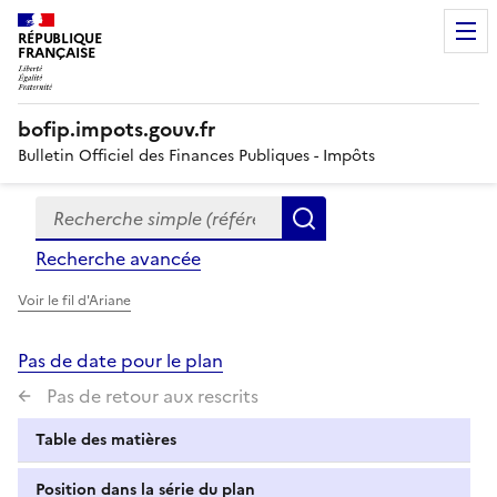
RÉPUBLIQUE
FRANÇAISE
bofip.impots.gouv.fr
Bulletin Officiel des Finances Publiques - Impôts
Recherche simple (références, mots clés, partie du titre
Formulaire
Rechercher
de
Recherche avancée
recherche
Voir le fil d'Ariane
Pas de date pour le plan
Pas de retour aux rescrits
Table des matières
Position dans la série du plan