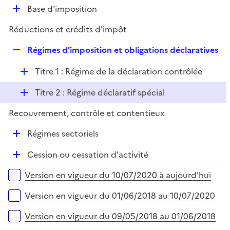
l
D
Base d'imposition
p
i
é
l
e
Réductions et crédits d'impôt
p
i
r
l
e
R
Régimes d'imposition et obligations déclaratives
i
r
e
e
D
Titre 1 : Régime de la déclaration contrôlée
p
r
é
l
D
Titre 2 : Régime déclaratif spécial
p
i
é
l
e
Recouvrement, contrôle et contentieux
p
i
r
l
e
D
Régimes sectoriels
i
r
é
e
D
Cession ou cessation d'activité
p
r
é
l
Versions sur la période
Version en vigueur du 10/07/2020 à aujourd'hui
p
i
l
e
Version en vigueur du 01/06/2018 au 10/07/2020
i
r
e
Version en vigueur du 09/05/2018 au 01/06/2018
r