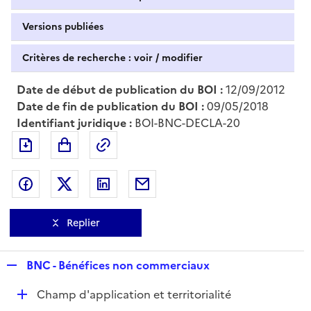
Versions publiées
Critères de recherche : voir / modifier
Date de début de publication du BOI :
12/09/2012
Date de fin de publication du BOI :
09/05/2018
Identifiant juridique :
BOI-BNC-DECLA-20
Exporter le document au format pdf
Permalien : adresse web de ce doc
Partager sur Facebook
Partager sur Twitter
Partager sur LinkedIn
Partager par messagerie
Replier
R
BNC - Bénéfices non commerciaux
e
D
Champ d'application et territorialité
p
é