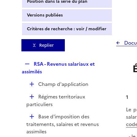
Position dans la série du plan
Versions publiées
Critères de recherche : voir / modifier
Docu
Replier
R
RSA - Revenus salariaux et
e
assimilés
p
D
Champ d'application
l
é
i
D
Régimes territoriaux
1
p
e
é
particuliers
l
r
Le p
p
i
D
Base d'imposition des
sala
l
e
é
traitements, salaires et revenus
code
i
r
p
assimiles
e
le