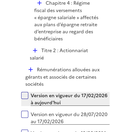
D
Chapitre 4 : Régime
e
é
fiscal des versements
r
p
« épargne salariale » affectés
l
aux plans d’épargne retraite
i
d’entreprise au regard des
e
bénéficiaires
r
D
Titre 2 : Actionnariat
é
salarié
p
D
Rémunérations allouées aux
l
é
gérants et associés de certaines
i
p
sociétés
e
l
r
Versions sur la période
Version en vigueur du 17/02/2026
i
à aujourd'hui
e
r
Version en vigueur du 28/07/2020
au 17/02/2026