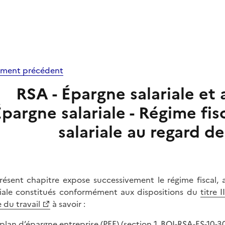
ment précédent
RSA - Épargne salariale et a
Épargne salariale - Régime fi
salariale au regard de
résent chapitre expose successivement le régime fiscal, 
riale constitués conformément aux dispositions du
titre I
 du travail
à savoir :
 plan d’épargne entreprise (PEE) (section 1,
BOI-RSA-ES-10-3