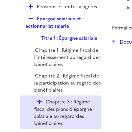
l
r
D
Pensions et rentes viageres
le
i
é
e
R
Épargne salariale et
p
r
e
actionnariat salarié
l
Permalie
p
i
R
Titre 1 : Épargne salariale
l
e
Docu
e
i
r
Chapitre 1 : Régime fiscal de
p
e
l’intéressement au regard des
l
r
bénéficiaires
i
e
Chapitre 2 : Régime fiscal de
r
la participation au regard des
bénéficiaires
D
Chapitre 3 : Régime
é
fiscal des plans d’épargne
p
salariale au regard des
l
bénéficiaires
i