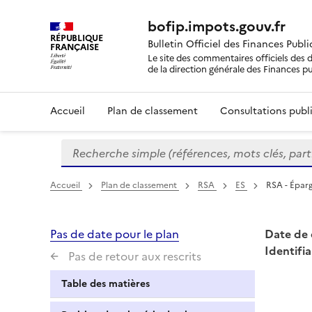
bofip.impots.gouv.fr
RÉPUBLIQUE
Bulletin Officiel des Finances Publ
FRANÇAISE
Le site des commentaires officiels des d
de la direction générale des Finances p
Accueil
Plan de classement
Consultations publi
Recherche simple (références, mots clés, partie 
Formulaire
de
recherche
Accueil
Plan de classement
RSA
ES
RSA - Éparg
Pas de date pour le plan
Date de 
Identifia
Pas de retour aux rescrits
Table des matières