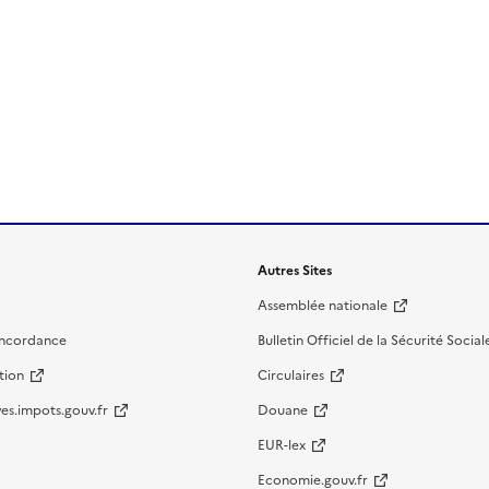
Autres Sites
Assemblée nationale
oncordance
Bulletin Officiel de la Sécurité Social
tion
Circulaires
es.impots.gouv.fr
Douane
EUR-lex
Economie.gouv.fr