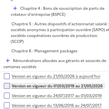
i
e
D
Chapitre 4 : Bons de souscription de parts de
r
é
créateur d'entreprise (BSPCE)
p
Chapitre 5 : Autres dispositifs d'actionnariat salarié :
l
sociétés anonymes à participation ouvrière (SAPO) e
i
sociétés coopératives ouvrières de production
e
(SCOP)
r
Chapitre 6 : Management packages
D
Rémunérations allouées aux gérants et associés de
é
certaines sociétés
p
Versions sur la période
Version en vigueur du 21/05/2026 à aujourd'hui
l
i
Version en vigueur du 01/03/2019 au 21/05/2026
e
r
Version en vigueur du 24/07/2017 au 01/03/2019
Version en vigueur du 13/06/2016 au 24/07/2017