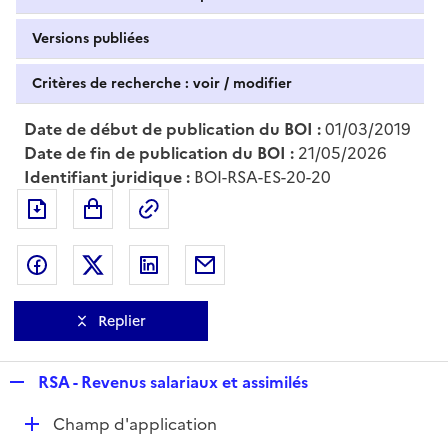
Versions publiées
Critères de recherche : voir / modifier
Date de début de publication du BOI :
01/03/2019
Date de fin de publication du BOI :
21/05/2026
Identifiant juridique :
BOI-RSA-ES-20-20
Exporter le document au format pdf
Permalien : adresse web de ce doc
Partager sur Facebook
Partager sur Twitter
Partager sur LinkedIn
Partager par messagerie
Replier
R
RSA - Revenus salariaux et assimilés
e
D
Champ d'application
p
é