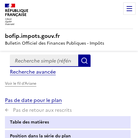
RÉPUBLIQUE
FRANÇAISE
bofip.impots.gouv.fr
Bulletin Officiel des Finances Publiques - Impôts
Recherche simple (références, mots clés, partie du titre
Formulaire
Rechercher
de
Recherche avancée
recherche
Voir le fil d'Ariane
Pas de date pour le plan
Pas de retour aux rescrits
Table des matières
Position dans la série du plan