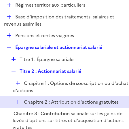
l
D
Régimes territoriaux particuliers
p
i
é
l
e
D
Base d'imposition des traitements, salaires et
p
i
r
é
revenus assimiles
l
e
p
i
r
D
Pensions et rentes viageres
l
e
é
i
r
R
Épargne salariale et actionnariat salarié
p
e
e
l
r
D
Titre 1 : Épargne salariale
p
i
é
l
e
R
Titre 2 : Actionnariat salarié
p
i
r
e
l
e
D
Chapitre 1 : Options de souscription ou d'achat
p
i
r
é
d'actions
l
e
p
i
r
D
Chapitre 2 : Attribution d'actions gratuites
l
e
é
i
r
Chapitre 3 : Contribution salariale sur les gains de
p
e
levée d’options sur titres et d’acquisition d’actions
l
r
gratuites