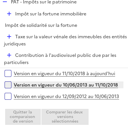
R
PAT - Impôts sur le patrimoine
e
D
Impôt sur la fortune immobilière
p
é
l
Impôt de solidarité sur la fortune
p
i
l
e
D
Taxe sur la valeur vénale des immeubles des entités
i
r
é
juridiques
e
p
r
D
Contribution à l'audiovisuel public due par les
l
é
particuliers
i
p
e
Versions sur la période
Version en vigueur du 11/10/2018 à aujourd'hui
l
r
i
Version en vigueur du 10/06/2013 au 11/10/2018
e
r
Version en vigueur du 12/09/2012 au 10/06/2013
Quitter la
Comparer les deux
comparaison
versions
de version
sélectionnées