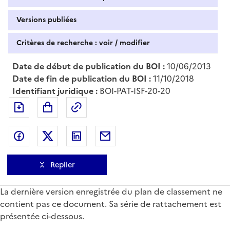
Versions publiées
Critères de recherche : voir / modifier
Date de début de publication du BOI :
10/06/2013
Date de fin de publication du BOI :
11/10/2018
Identifiant juridique :
BOI-PAT-ISF-20-20
Exporter le document au format pdf
Permalien : adresse web de ce doc
Partager sur Facebook
Partager sur Twitter
Partager sur LinkedIn
Partager par messagerie
Replier
La dernière version enregistrée du plan de classement ne
contient pas ce document. Sa série de rattachement est
présentée ci-dessous.