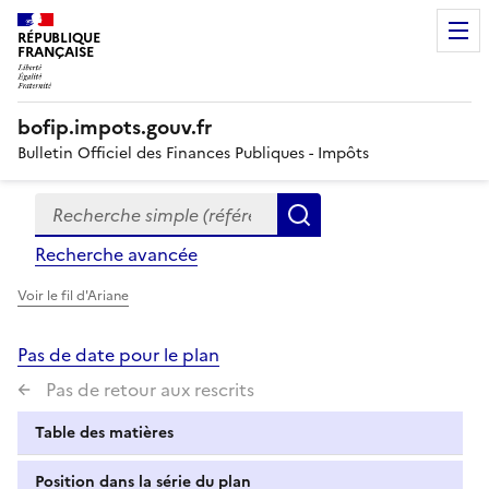
RÉPUBLIQUE
FRANÇAISE
bofip.impots.gouv.fr
Bulletin Officiel des Finances Publiques - Impôts
Recherche simple (références, mots clés, partie du titre
Formulaire
Rechercher
de
Recherche avancée
recherche
Voir le fil d'Ariane
Pas de date pour le plan
Pas de retour aux rescrits
Table des matières
Position dans la série du plan