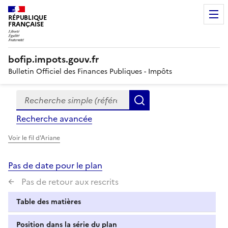
RÉPUBLIQUE
FRANÇAISE
bofip.impots.gouv.fr
Bulletin Officiel des Finances Publiques - Impôts
Recherche simple (références, mots clés, partie du titre
Formulaire
Rechercher
de
Recherche avancée
recherche
Voir le fil d'Ariane
Pas de date pour le plan
Pas de retour aux rescrits
Table des matières
Position dans la série du plan