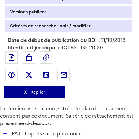
Versions publiées
Critères de recherche : voir / modifier
Date de début de publication du BOI :
11/10/2018
Identifiant juridique :
BOI-PAT-ISF-20-20
Exporter le document au format pdf
Permalien : adresse web de ce doc
Partager sur Facebook
Partager sur Twitter
Partager sur LinkedIn
Partager par messagerie
Replier
La dernière version enregistrée du plan de classement ne
contient pas ce document. Sa série de rattachement est
présentée ci-dessous.
R
PAT - Impôts sur le patrimoine