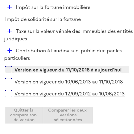
e
D
Impôt sur la fortune immobilière
p
é
l
Impôt de solidarité sur la fortune
p
i
l
e
D
Taxe sur la valeur vénale des immeubles des entités
i
r
é
juridiques
e
p
r
D
Contribution à l'audiovisuel public due par les
l
é
particuliers
i
p
e
Versions sur la période
Version en vigueur du 11/10/2018 à aujourd'hui
l
r
i
Version en vigueur du 10/06/2013 au 11/10/2018
e
r
Version en vigueur du 12/09/2012 au 10/06/2013
Quitter la
Comparer les deux
comparaison
versions
de version
sélectionnées