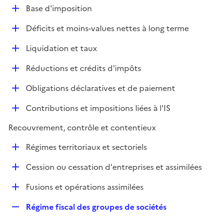
l
D
Base d'imposition
p
i
é
l
e
D
Déficits et moins-values nettes à long terme
p
i
r
é
l
e
D
Liquidation et taux
p
i
r
é
l
e
D
Réductions et crédits d'impôts
p
i
r
é
l
e
D
Obligations déclaratives et de paiement
p
i
r
é
l
e
D
Contributions et impositions liées à l'IS
p
i
r
é
l
e
Recouvrement, contrôle et contentieux
p
i
r
l
e
D
Régimes territoriaux et sectoriels
i
r
é
e
D
Cession ou cessation d'entreprises et assimilées
p
r
é
l
D
Fusions et opérations assimilées
p
i
é
l
e
R
Régime fiscal des groupes de sociétés
p
i
r