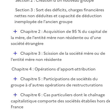
Section 2 : Création d'un nouveau groupe
r
Section 3 : Sort des déficits, charges financières
nettes non déduites et capacité de déduction
inemployée de l'ancien groupe
D
Chapitre 2 : Acquisition de 95 % du capital de
é
la mère, de l'entité mère non résidente ou d'une
p
société étrangère
l
D
Chapitre 3 : Scission de la société mère ou de
i
é
l'entité mère non résidente
e
p
r
Chapitre 4 : Opérations d'apport-attribution
l
i
D
Chapitre 5 : Participations de sociétés du
e
é
groupe à d'autres opérations de restructurations
r
p
D
Chapitre 6 : Cas particuliers dont le chaînage
l
é
capitalistique comporte des sociétés établies hors d
i
p
France
e