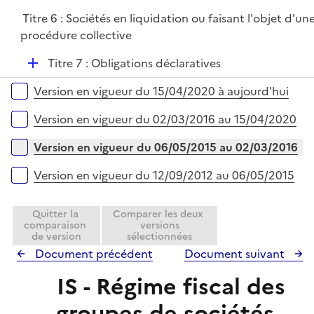
l
r
Titre 6 : Sociétés en liquidation ou faisant l'objet d'un
i
procédure collective
e
r
D
Titre 7 : Obligations déclaratives
é
Versions sur la période
Version en vigueur du 15/04/2020 à aujourd'hui
p
l
Version en vigueur du 02/03/2016 au 15/04/2020
i
e
Version en vigueur du 06/05/2015 au 02/03/2016
r
Version en vigueur du 12/09/2012 au 06/05/2015
Quitter la
Comparer les deux
comparaison
versions
de version
sélectionnées
Document précédent
Document suivant
IS - Régime fiscal des
groupes de sociétés -