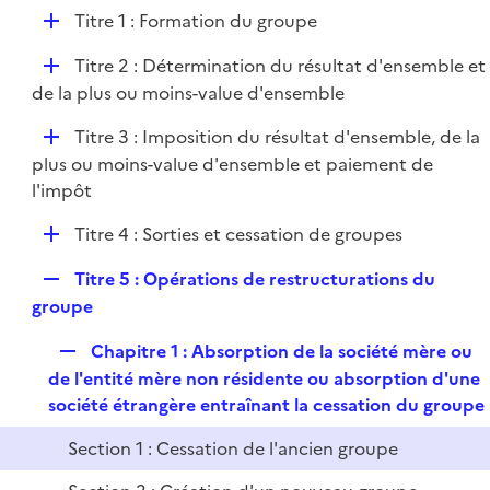
e
l
e
D
Titre 1 : Formation du groupe
p
i
r
é
l
e
D
Titre 2 : Détermination du résultat d'ensemble et
p
i
r
é
de la plus ou moins-value d'ensemble
l
e
p
i
r
D
Titre 3 : Imposition du résultat d'ensemble, de la
l
e
é
plus ou moins-value d'ensemble et paiement de
i
r
p
l'impôt
e
l
r
D
Titre 4 : Sorties et cessation de groupes
i
é
e
R
Titre 5 : Opérations de restructurations du
p
r
e
groupe
l
p
i
R
Chapitre 1 : Absorption de la société mère ou
l
e
e
de l'entité mère non résidente ou absorption d'une
i
r
p
société étrangère entraînant la cessation du groupe
e
l
r
Section 1 : Cessation de l'ancien groupe
i
e