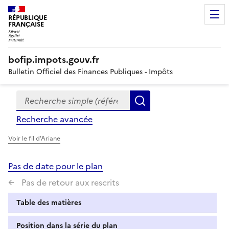
RÉPUBLIQUE
FRANÇAISE
bofip.impots.gouv.fr
Bulletin Officiel des Finances Publiques - Impôts
Recherche simple (références, mots clés, partie du titre
Formulaire
Rechercher
de
Recherche avancée
recherche
Voir le fil d'Ariane
Pas de date pour le plan
Pas de retour aux rescrits
Table des matières
Position dans la série du plan