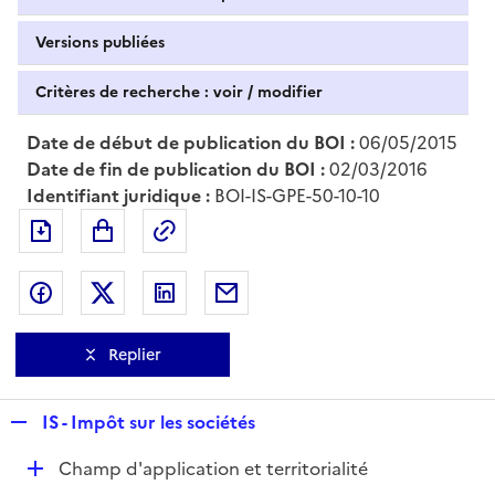
Versions publiées
Critères de recherche : voir / modifier
Date de début de publication du BOI :
06/05/2015
Date de fin de publication du BOI :
02/03/2016
Identifiant juridique :
BOI-IS-GPE-50-10-10
Exporter le document au format pdf
Permalien : adresse web de ce doc
Partager sur Facebook
Partager sur Twitter
Partager sur LinkedIn
Partager par messagerie
Replier
R
IS - Impôt sur les sociétés
e
D
Champ d'application et territorialité
p
é