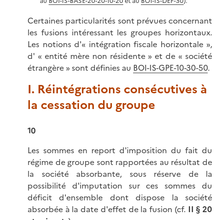
au
BOI-IS-BASE-20-20-10-20
et au
BOI-IS-DEF-30
).
Certaines particularités sont prévues concernant
les fusions intéressant les groupes horizontaux.
Les notions d'« intégration fiscale horizontale »,
d' « entité mère non résidente » et de « société
étrangère » sont définies au
BOI-IS-GPE-10-30-50
.
I. Réintégrations consécutives à
la cessation du groupe
10
Les sommes en report d'imposition du fait du
régime de groupe sont rapportées au résultat de
la société absorbante, sous réserve de la
possibilité d'imputation sur ces sommes du
déficit d'ensemble dont dispose la société
absorbée à la date d'effet de la fusion (cf.
II
§ 20