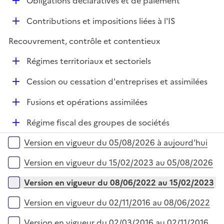
D
Obligations déclaratives et de paiement
p
e
é
l
r
D
Contributions et impositions liées à l'IS
p
i
é
l
e
Recouvrement, contrôle et contentieux
p
i
r
l
e
D
Régimes territoriaux et sectoriels
i
r
é
e
D
Cession ou cessation d'entreprises et assimilées
p
r
é
l
D
Fusions et opérations assimilées
p
i
é
l
e
D
Régime fiscal des groupes de sociétés
p
i
r
é
l
e
Versions sur la période
Version en vigueur du 05/08/2026 à aujourd'hui
p
i
r
l
e
Version en vigueur du 15/02/2023 au 05/08/2026
i
r
e
Version en vigueur du 08/06/2022 au 15/02/2023
r
Version en vigueur du 02/11/2016 au 08/06/2022
Version en vigueur du 02/03/2016 au 02/11/2016