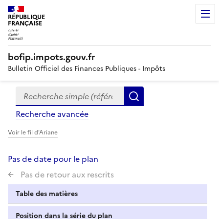
RÉPUBLIQUE
FRANÇAISE
bofip.impots.gouv.fr
Bulletin Officiel des Finances Publiques - Impôts
Recherche simple (références, mots clés, partie du titre
Formulaire
Rechercher
de
Recherche avancée
recherche
Voir le fil d'Ariane
Pas de date pour le plan
Pas de retour aux rescrits
Table des matières
Position dans la série du plan