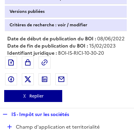
Versions publiées
Critères de recherche : voir / modifier
Date de début de publication du BOI :
08/06/2022
Date de fin de publication du BOI :
15/02/2023
Identifiant juridique :
BOI-IS-RICI-10-30-20
Exporter le document au format pdf
Permalien : adresse web de ce doc
Partager sur Facebook
Partager sur Twitter
Partager sur LinkedIn
Partager par messagerie
Replier
R
IS - Impôt sur les sociétés
e
D
Champ d'application et territorialité
p
é