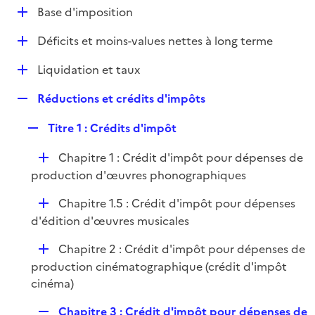
l
D
Base d'imposition
p
i
é
l
e
D
Déficits et moins-values nettes à long terme
p
i
r
é
l
e
D
Liquidation et taux
p
i
r
é
l
e
R
Réductions et crédits d'impôts
p
i
r
e
l
e
R
Titre 1 : Crédits d'impôt
p
i
r
e
l
e
D
Chapitre 1 : Crédit d'impôt pour dépenses de
p
i
r
é
production d'œuvres phonographiques
l
e
p
i
r
D
Chapitre 1.5 : Crédit d'impôt pour dépenses
l
e
é
d'édition d'œuvres musicales
i
r
p
e
D
Chapitre 2 : Crédit d'impôt pour dépenses de
l
r
é
production cinématographique (crédit d'impôt
i
p
cinéma)
e
l
r
R
Chapitre 3 : Crédit d'impôt pour dépenses de