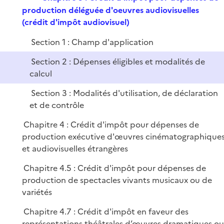
i
e
production déléguée d'oeuvres audiovisuelles
e
p
(crédit d'impôt audiovisuel)
r
l
Section 1 : Champ d'application
i
e
Section 2 : Dépenses éligibles et modalités de
r
calcul
Section 3 : Modalités d'utilisation, de déclaration
et de contrôle
Chapitre 4 : Crédit d'impôt pour dépenses de
production exécutive d'œuvres cinématographique
et audiovisuelles étrangères
Chapitre 4.5 : Crédit d'impôt pour dépenses de
production de spectacles vivants musicaux ou de
variétés
Chapitre 4.7 : Crédit d'impôt en faveur des
représentations théâtrales d’œuvres dramatiques ou