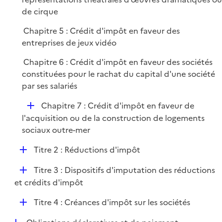
de cirque
Chapitre 5 : Crédit d'impôt en faveur des
entreprises de jeux vidéo
Chapitre 6 : Crédit d'impôt en faveur des sociétés
constituées pour le rachat du capital d'une société
par ses salariés
D
Chapitre 7 : Crédit d'impôt en faveur de
é
l'acquisition ou de la construction de logements
p
sociaux outre-mer
l
D
Titre 2 : Réductions d'impôt
i
é
e
D
Titre 3 : Dispositifs d'imputation des réductions
p
r
é
et crédits d'impôt
l
p
i
D
Titre 4 : Créances d'impôt sur les sociétés
l
e
é
i
r