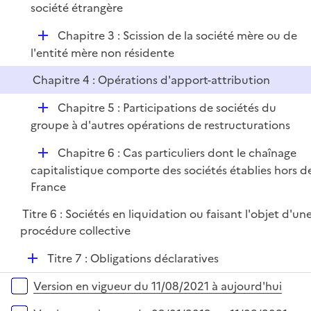
p
société étrangère
r
l
D
Chapitre 3 : Scission de la société mère ou de
i
é
l'entité mère non résidente
e
p
r
Chapitre 4 : Opérations d'apport-attribution
l
i
D
Chapitre 5 : Participations de sociétés du
e
é
groupe à d'autres opérations de restructurations
r
p
D
Chapitre 6 : Cas particuliers dont le chaînage
l
é
capitalistique comporte des sociétés établies hors d
i
p
France
e
l
r
Titre 6 : Sociétés en liquidation ou faisant l'objet d'un
i
procédure collective
e
r
D
Titre 7 : Obligations déclaratives
é
Versions sur la période
Version en vigueur du 11/08/2021 à aujourd'hui
p
l