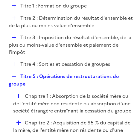
e
l
e
D
Titre 1 : Formation du groupe
p
i
r
é
l
e
D
Titre 2 : Détermination du résultat d'ensemble et
p
i
r
é
de la plus ou moins-value d'ensemble
l
e
p
i
r
D
Titre 3 : Imposition du résultat d'ensemble, de la
l
e
é
plus ou moins-value d'ensemble et paiement de
i
r
p
l'impôt
e
l
r
D
Titre 4 : Sorties et cessation de groupes
i
é
e
R
Titre 5 : Opérations de restructurations du
p
r
e
groupe
l
p
i
D
Chapitre 1 : Absorption de la société mère ou
l
e
é
de l'entité mère non résidente ou absorption d'une
i
r
p
société étrangère entraînant la cessation du groupe
e
l
r
D
Chapitre 2 : Acquisition de 95 % du capital de
i
é
la mère, de l'entité mère non résidente ou d'une
e