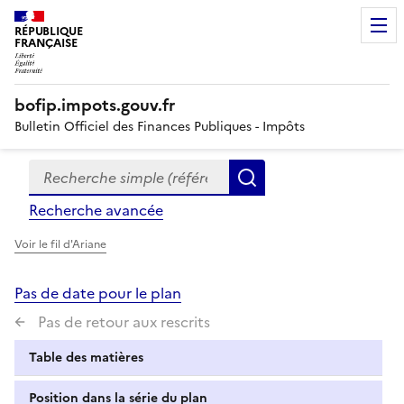
RÉPUBLIQUE
FRANÇAISE
bofip.impots.gouv.fr
Bulletin Officiel des Finances Publiques - Impôts
Recherche simple (références, mots clés, partie du titre
Formulaire
Rechercher
de
Recherche avancée
recherche
Voir le fil d'Ariane
Pas de date pour le plan
Pas de retour aux rescrits
Table des matières
Position dans la série du plan