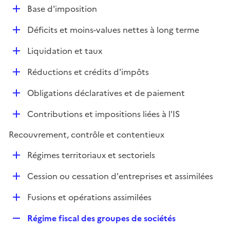
l
D
Base d'imposition
p
i
é
l
e
D
Déficits et moins-values nettes à long terme
p
i
r
é
l
e
D
Liquidation et taux
p
i
r
é
l
e
D
Réductions et crédits d'impôts
p
i
r
é
l
e
D
Obligations déclaratives et de paiement
p
i
r
é
l
e
D
Contributions et impositions liées à l'IS
p
i
r
é
l
e
Recouvrement, contrôle et contentieux
p
i
r
l
e
D
Régimes territoriaux et sectoriels
i
r
é
e
D
Cession ou cessation d'entreprises et assimilées
p
r
é
l
D
Fusions et opérations assimilées
p
i
é
l
e
R
Régime fiscal des groupes de sociétés
p
i
r