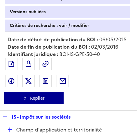
Versions publiées
Critères de recherche : voir / modifier
Date de début de publication du BOI :
06/05/2015
Date de fin de publication du BOI :
02/03/2016
Identifiant juridique :
BOI-IS-GPE-50-40
Exporter le document au format pdf
Permalien : adresse web de ce doc
Partager sur Facebook
Partager sur Twitter
Partager sur LinkedIn
Partager par messagerie
Replier
R
IS - Impôt sur les sociétés
e
D
Champ d'application et territorialité
p
é