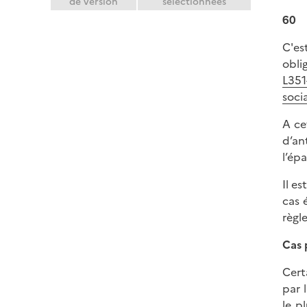
de version
sélectionnées
60
C'es
obli
L351
soci
A ce
d’an
l’ép
Il e
cas 
règle
Cas 
Cert
par 
le p