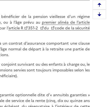
R
e
t bénéficier de la pension vieillesse d’un régime
D
m
e, ou à l’âge prévu au
premier alinéa de l’article
e
o
ar l’
article R
351-2
du
code de la sécurité
s
n
c
t
e
e
és à un contrat d’assurance comportant une clause
n
r
’âge normal de départ à la retraite une partie de
d
e
tions.
r
n
e
du conjoint survivant ou des enfants à charge ou, le
h
e
ensions servies sont toujours imposables selon les
a
n
éficiaire).
u
b
t
a
d
s
e
arantie optionnelle dite d’« annuités garanties »
d
l
le de service de la rente (cinq, dix ou quinze ans
e
a
as échéant, du réservataire à l’intérieur de cette