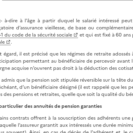
t- à-dire à l'âge à partir duquel le salarié intéressé peu
gatoire d’assurance vieillesse, de base ou complémentair
-1 du code de la sécurité sociale
et qui est fixé à 60 ans p
ale
.
t égard, il est précisé que les régimes de retraite adoss
ticipation permettant au bénéficiaire de percevoir avant l
argne acquise n’ouvrent pas droit à la déduction des cotisa
st admis que la pension soit stipulée réversible sur la tête 
échéant, d’un bénéficiaire désigné (il est rappelé que les p
s des pensions et retraites, quelle que soit la qualité du bén
particulier des annuités de pension garanties
ains contrats offrent à la souscription des adhérents une g
laquelle l’assureur garantit aux intéressés une durée minima
lus souvent). Ainsi, en cas de décès de l’adhérent et, le c