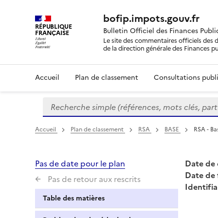
bofip.impots.gouv.fr
RÉPUBLIQUE
Bulletin Officiel des Finances Publ
FRANÇAISE
Le site des commentaires officiels des d
de la direction générale des Finances p
Accueil
Plan de classement
Consultations publi
Recherche simple (références, mots clés, partie 
Formulaire
de
recherche
Accueil
Plan de classement
RSA
BASE
RSA - Ba
Pas de date pour le plan
Date de 
Date de 
Pas de retour aux rescrits
Identifia
Table des matières