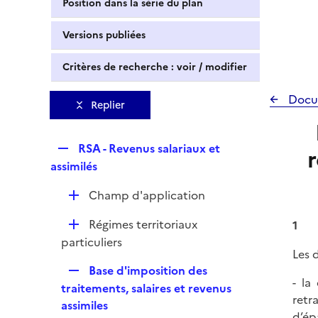
Position dans la série du plan
Versions publiées
Critères de recherche : voir / modifier
Docu
Replier
R
RSA - Revenus salariaux et
e
assimilés
p
D
Champ d'application
l
é
i
D
Régimes territoriaux
1
p
e
é
particuliers
l
r
Les 
p
i
R
Base d'imposition des
l
e
- la
e
traitements, salaires et revenus
i
r
retr
p
assimiles
e
d’ép