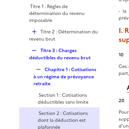
l
r
Titre 1 : Règles de
i
- la
détermination du revenu
e
prév
imposable
r
I. 
D
Titre 2 : Détermination du
su
é
revenu brut
p
R
Titre 3 : Charges
l
10
e
déductibles du revenu brut
i
p
e
Ces 
R
Chapitre 1 : Cotisations
l
r
part
e
à un régime de prévoyance
i
p
retraite
e
l
r
Section 1 : Cotisations
i
20
déductibles sans limite
e
r
Pour
Section 2 : Cotisations
supp
dont la déduction est
d'un
plafonnée