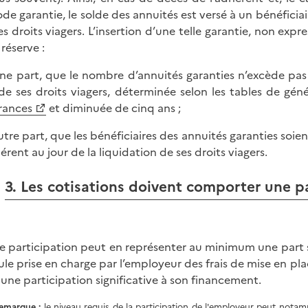
ode garantie, le solde des annuités est versé à un bénéficiai
es droits viagers. L’insertion d’une telle garantie, non expr
 réserve :
une part, que le nombre d’annuités garanties n’excède pas l
ide ses droits viagers, déterminée selon les tables de géné
rances
et diminuée de cinq ans ;
autre part, que les bénéficiaires des annuités garanties soi
hérent au jour de la liquidation de ses droits viagers.
3. Les cotisations doivent comporter une p
e participation peut en représenter au minimum une part si
eule prise en charge par l’employeur des frais de mise en pl
 une participation significative à son financement.
emarque :
le niveau requis de la participation de l'employeur peut nota