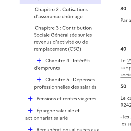
30
Chapitre 2 : Cotisations
d'assurance chômage
Par 
Chapitre 3 : Contribution
Sociale Généralisée sur les
revenus d'activité ou de
remplacement (CSG)
40
D
Chapitre 4 : Intérêts
Le
2
é
supp
d’emprunts
p
soci
D
Chapitre 5 : Dépenses
l
é
50
professionnelles des salariés
i
p
e
Le c
D
Pensions et rentes viageres
l
r
R242
é
i
D
Épargne salariale et
p
e
- le
é
actionnariat salarié
l
r
les 
p
i
D
Rémunérations allouées aux