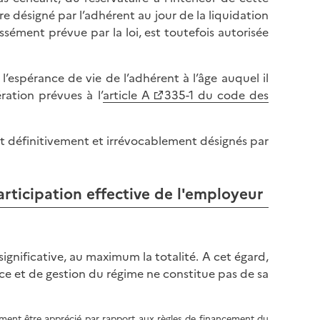
l
p
re désigné par l’adhérent au jour de la liquidation
a
a
essément prévue par la loi, est toutefois autorisée
p
g
a
e
g
’espérance de vie de l’adhérent à l’âge auquel il
e
ration prévues à l’
article A
335-1 du code des
ent définitivement et irrévocablement désignés par
articipation effective de l'employeur
gnificative, au maximum la totalité. A cet égard,
ace et de gestion du régime ne constitue pas de sa
mment être apprécié par rapport aux règles de financement du