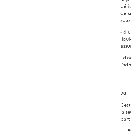
péri
de s
sous
- d’
liqu
assu
- d’
l’ad
70
Cett
la s
part
R