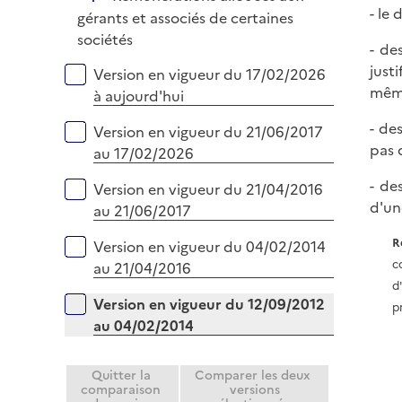
l
e
- le
é
gérants et associés de certaines
i
r
p
sociétés
e
- de
l
r
just
Versions sur la période
Version en vigueur du 17/02/2026
i
même
à aujourd'hui
e
r
- de
Version en vigueur du 21/06/2017
pas 
au 17/02/2026
- de
Version en vigueur du 21/04/2016
d'un
au 21/06/2017
R
Version en vigueur du 04/02/2014
c
au 21/04/2016
d
Version en vigueur du 12/09/2012
p
au 04/02/2014
Quitter la
Comparer les deux
comparaison
versions