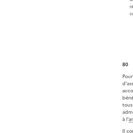
r
c
80
Pour
d'as
acco
béné
tous
admi
à l'
ar
Il c