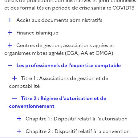
délais de procédures administratives et juridictionnelles
l
p
et des formalités en période de crise sanitaire COVID19
i
l
e
D
Accès aux documents administratifs
i
r
é
e
D
Finance islamique
p
r
é
l
D
Centres de gestion, associations agréés et
p
i
é
organismes mixtes agréés (CGA, AA et OMGA)
l
e
p
i
r
R
Les professionnels de l'expertise comptable
l
e
e
i
r
D
Titre 1 : Associations de gestion et de
p
e
é
comptabilité
l
r
p
i
R
Titre 2 : Régime d'autorisation et de
l
e
e
conventionnement
i
r
p
e
D
Chapitre 1 : Dispositif relatif à l'autorisation
l
r
é
i
D
Chapitre 2 : Dispositif relatif à la convention
p
e