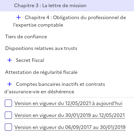
é
l
r
Chapitre 3 : La lettre de mission
p
i
l
e
D
Chapitre 4 : Obligations du professionnel de
i
r
é
l'expertise comptable
e
p
r
Tiers de confiance
l
i
Dispositions relatives aux trusts
e
D
Secret Fiscal
r
é
Attestation de régularité fiscale
p
l
D
Comptes bancaires inactifs et contrats
i
é
d'assurance-vie en déshérence
e
p
Versions sur la période
r
Version en vigueur du 12/05/2021 à aujourd'hui
l
i
Version en vigueur du 30/01/2019 au 12/05/2021
e
r
Version en vigueur du 06/09/2017 au 30/01/2019