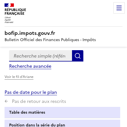
RÉPUBLIQUE
FRANÇAISE
bofip.impots.gouv.fr
Bulletin Officiel des Finances Publiques - Impôts
Recherche simple (références, mots clés, partie du titre
Formulaire
Rechercher
de
Recherche avancée
recherche
Voir le fil d'Ariane
Pas de date pour le plan
Pas de retour aux rescrits
Table des matières
Position dans la série du plan