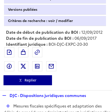
Versions publiées
Critères de recherche : voir / modifier
Date de début de publication du BOI :
12/09/2012
Date de fin de publication du BOI :
06/09/2017
Identifiant juridique :
BOI-DJC-EXPC-20-30
Exporter le document au format pdf
Permalien : adresse web de ce doc
Partager sur Facebook
Partager sur Twitter
Partager sur LinkedIn
Partager par messagerie
Replier
R
DJC - Dispositions juridiques communes
e
D
Mesures fiscales spécifiques et adaptation des
p
é