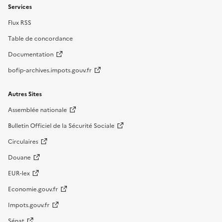
Services
Flux RSS
Table de concordance
Documentation
bofip-archives.impots.gouv.fr
Autres Sites
Assemblée nationale
Bulletin Officiel de la Sécurité Sociale
Circulaires
Douane
EUR-lex
Economie.gouv.fr
Impots.gouv.fr
Sénat