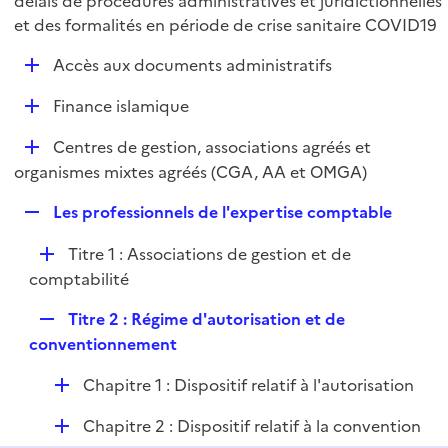
délais de procédures administratives et juridictionnelles
l
p
et des formalités en période de crise sanitaire COVID19
i
l
e
D
Accès aux documents administratifs
i
r
é
e
D
Finance islamique
p
r
é
l
D
Centres de gestion, associations agréés et
p
i
é
organismes mixtes agréés (CGA, AA et OMGA)
l
e
p
i
r
R
Les professionnels de l'expertise comptable
l
e
e
i
r
D
Titre 1 : Associations de gestion et de
p
e
é
comptabilité
l
r
p
i
R
Titre 2 : Régime d'autorisation et de
l
e
e
conventionnement
i
r
p
e
D
Chapitre 1 : Dispositif relatif à l'autorisation
l
r
é
i
D
Chapitre 2 : Dispositif relatif à la convention
p
e