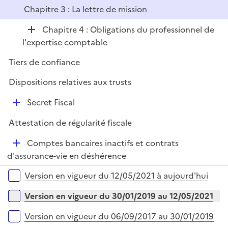
é
l
r
Chapitre 3 : La lettre de mission
p
i
l
e
D
Chapitre 4 : Obligations du professionnel de
i
r
é
l'expertise comptable
e
p
r
Tiers de confiance
l
i
Dispositions relatives aux trusts
e
D
Secret Fiscal
r
é
Attestation de régularité fiscale
p
l
D
Comptes bancaires inactifs et contrats
i
é
d'assurance-vie en déshérence
e
p
Versions sur la période
r
Version en vigueur du 12/05/2021 à aujourd'hui
l
i
Version en vigueur du 30/01/2019 au 12/05/2021
e
r
Version en vigueur du 06/09/2017 au 30/01/2019