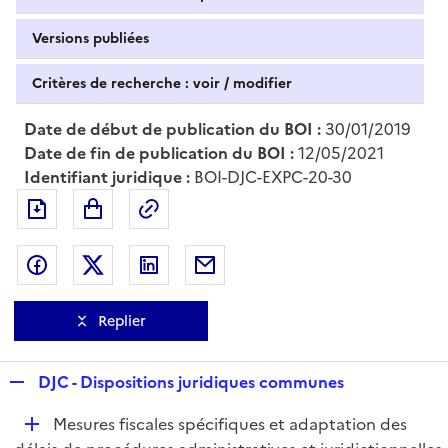
Versions publiées
Critères de recherche : voir / modifier
Date de début de publication du BOI :
30/01/2019
Date de fin de publication du BOI :
12/05/2021
Identifiant juridique :
BOI-DJC-EXPC-20-30
Exporter le document au format pdf
Permalien : adresse web de ce doc
Partager sur Facebook
Partager sur Twitter
Partager sur LinkedIn
Partager par messagerie
Replier
R
DJC - Dispositions juridiques communes
e
D
Mesures fiscales spécifiques et adaptation des
p
é