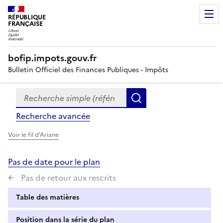
RÉPUBLIQUE
FRANÇAISE
bofip.impots.gouv.fr
Bulletin Officiel des Finances Publiques - Impôts
Recherche simple (références, mots clés, partie du titre
Formulaire
Rechercher
de
Recherche avancée
recherche
Voir le fil d'Ariane
Pas de date pour le plan
Pas de retour aux rescrits
Table des matières
Position dans la série du plan