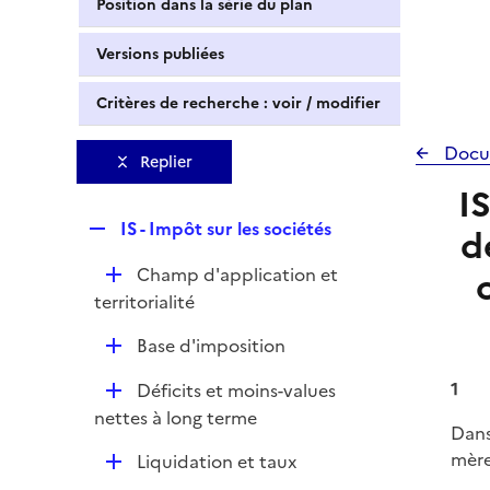
Position dans la série du plan
Versions publiées
Critères de recherche : voir / modifier
Docu
Replier
I
R
IS - Impôt sur les sociétés
d
e
D
Champ d'application et
p
é
territorialité
l
p
i
D
Base d'imposition
l
e
é
i
r
D
1
Déficits et moins-values
p
e
é
nettes à long terme
l
r
Dans
p
i
mère
D
Liquidation et taux
l
e
é