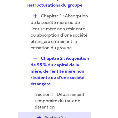
l
e
restructurations du groupe
i
p
e
D
Chapitre 1 : Absorption
l
r
é
de la société mère ou de
i
p
l'entité mère non résidente
e
l
ou absorption d'une société
r
i
étrangère entraînant la
e
cessation du groupe
r
R
Chapitre 2 : Acquisition
e
de 95 % du capital de la
p
mère, de l'entité mère non
l
résidente ou d'une société
i
étrangère
e
Section 1 : Dépassement
r
temporaire du taux de
détention
D
Section 2 :