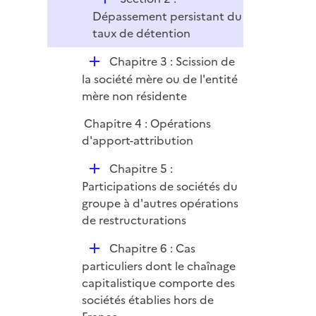
é
Dépassement persistant du
p
taux de détention
l
D
Chapitre 3 : Scission de
i
é
la société mère ou de l'entité
e
p
mère non résidente
r
l
Chapitre 4 : Opérations
i
d'apport-attribution
e
r
D
Chapitre 5 :
é
Participations de sociétés du
p
groupe à d'autres opérations
l
de restructurations
i
D
Chapitre 6 : Cas
e
é
particuliers dont le chaînage
r
p
capitalistique comporte des
l
sociétés établies hors de
i