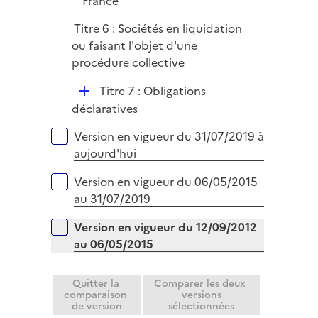
France
e
Titre 6 : Sociétés en liquidation
r
ou faisant l'objet d'une
procédure collective
D
Titre 7 : Obligations
é
déclaratives
p
Versions sur la période
Version en vigueur du 31/07/2019 à
l
aujourd'hui
i
e
Version en vigueur du 06/05/2015
r
au 31/07/2019
Version en vigueur du 12/09/2012
au 06/05/2015
Quitter la
Comparer les deux
comparaison
versions
de version
sélectionnées