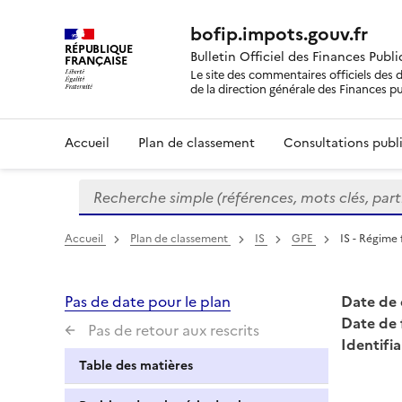
bofip.impots.gouv.fr
RÉPUBLIQUE
Bulletin Officiel des Finances Publ
FRANÇAISE
Le site des commentaires officiels des d
de la direction générale des Finances p
Accueil
Plan de classement
Consultations publi
Recherche simple (références, mots clés, partie 
Formulaire
de
recherche
Accueil
Plan de classement
IS
GPE
IS - Régime 
Pas de date pour le plan
Date de 
Date de 
Pas de retour aux rescrits
Identifia
Table des matières