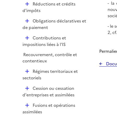
i
r
- la
D
Réductions et crédits
p
e
nouv
é
d'impôts
l
r
soci
p
i
D
Obligations déclaratives et
l
e
- le
é
de paiement
i
r
2, cf
p
e
D
Contributions et
l
r
é
impositions liées à l'IS
i
p
Permalie
e
Recouvrement, contrôle et
l
r
contentieux
i
Docu
e
D
Régimes territoriaux et
r
é
sectoriels
p
D
Cession ou cessation
l
é
d'entreprises et assimilées
i
p
e
D
Fusions et opérations
l
r
é
assimilées
i