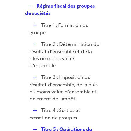
p
e
R
Régime fiscal des groupes
l
r
e
de sociétés
i
p
e
D
Titre 1 : Formation du
l
r
é
groupe
i
p
e
D
Titre 2 : Détermination du
l
r
é
résultat d'ensemble et de la
i
p
plus ou moins-value
e
l
d'ensemble
r
i
D
Titre 3 : Imposition du
e
é
résultat d'ensemble, de la plus
r
p
ou moins-value d'ensemble et
l
paiement de l'impôt
i
D
Titre 4 : Sorties et
e
é
cessation de groupes
r
p
R
Titre 5 : Opérations de