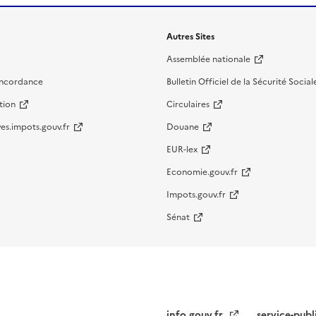
Autres Sites
Assemblée nationale
oncordance
Bulletin Officiel de la Sécurité Social
tion
Circulaires
es.impots.gouv.fr
Douane
EUR-lex
Economie.gouv.fr
Impots.gouv.fr
Sénat
info.gouv.fr
service-publ