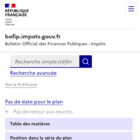
RÉPUBLIQUE
FRANÇAISE
bofip.impots.gouv.fr
Bulletin Officiel des Finances Publiques - Impôts
Recherche simple (références, mots clés, partie du titre
Formulaire
Rechercher
de
Recherche avancée
recherche
Voir le fil d'Ariane
Pas de date pour le plan
Pas de retour aux rescrits
Table des matières
Position dans la série du plan