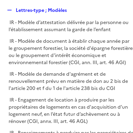
i
é
l
e
R
Lettres-type ; Modèles
p
i
r
e
l
e
IR - Modèle d’attestation délivrée par la personne ou
p
i
r
l’établissement assumant la garde de l’enfant
l
e
i
r
IR - Modèle de document à établir chaque année par
e
le groupement forestier, la société d'épargne forestière
r
ou le groupement d'intérêt économique et
environnemental forestier (CGI, ann. III, art. 46 AGI)
IR - Modèle de demande d'agrément et de
renouvellement prévu en matière de don au 2 bis de
l'article 200 et f du 1 de l'article 238 bis du CGI
IR - Engagement de location à produire par les
propriétaires de logements en cas d'acquisition d’un
logement neuf, en l’état futur d’achèvement ou à
rénover (CGI, annx. III, art. 46 AGL)
IR - Renseignements à produire par les propriétaires d