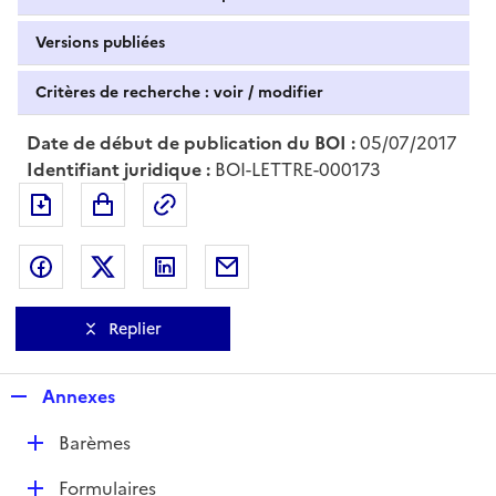
Versions publiées
Critères de recherche : voir / modifier
Date de début de publication du BOI :
05/07/2017
Identifiant juridique :
BOI-LETTRE-000173
Exporter le document au format pdf
Permalien : adresse web de ce doc
Partager sur Facebook
Partager sur Twitter
Partager sur LinkedIn
Partager par messagerie
Replier
R
Annexes
e
D
Barèmes
p
é
l
D
Formulaires
p