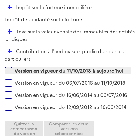
e
D
Impôt sur la fortune immobilière
p
é
l
Impôt de solidarité sur la fortune
p
i
l
e
D
Taxe sur la valeur vénale des immeubles des entités
i
r
é
juridiques
e
p
r
D
Contribution à l'audiovisuel public due par les
l
é
particuliers
i
p
e
Versions sur la période
Version en vigueur du 11/10/2018 à aujourd'hui
l
r
i
Version en vigueur du 06/07/2016 au 11/10/2018
e
r
Version en vigueur du 16/06/2014 au 06/07/2016
Version en vigueur du 12/09/2012 au 16/06/2014
Quitter la
Comparer les deux
comparaison
versions
de version
sélectionnées