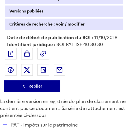
Versions publiées
Critères de recherche : voir / modifier
Date de début de publication du BOI :
11/10/2018
Identifiant juridique :
BOI-PAT-ISF-40-30-30
Exporter le document au format pdf
Permalien : adresse web de ce doc
Partager sur Facebook
Partager sur Twitter
Partager sur LinkedIn
Partager par messagerie
Replier
La dernière version enregistrée du plan de classement ne
contient pas ce document. Sa série de rattachement est
présentée ci-dessous.
R
PAT - Impôts sur le patrimoine