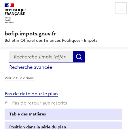
RÉPUBLIQUE
FRANÇAISE
bofip.impots.gouv.fr
Bulletin Officiel des Finances Publiques - Impôts
Recherche simple (références, mots clés, partie du titre
Formulaire
Rechercher
de
Recherche avancée
recherche
Voir le fil d'Ariane
Pas de date pour le plan
Pas de retour aux rescrits
Table des matières
Position dans la série du plan