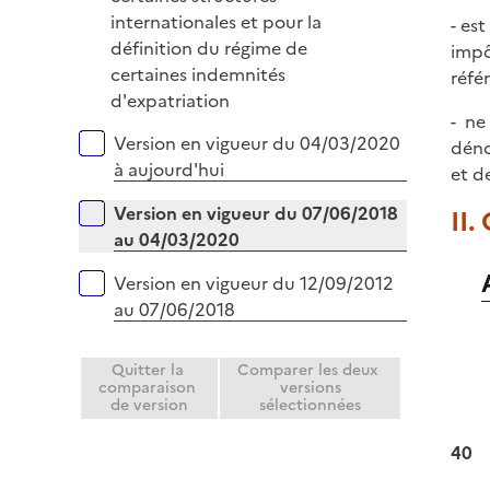
i
internationales et pour la
- es
e
définition du régime de
impô
r
certaines indemnités
réfé
d'expatriation
- ne
Versions sur la période
Version en vigueur du 04/03/2020
déno
à aujourd'hui
et d
Version en vigueur du 07/06/2018
II.
au 04/03/2020
Version en vigueur du 12/09/2012
au 07/06/2018
Quitter la
Comparer les deux
comparaison
versions
de version
sélectionnées
40