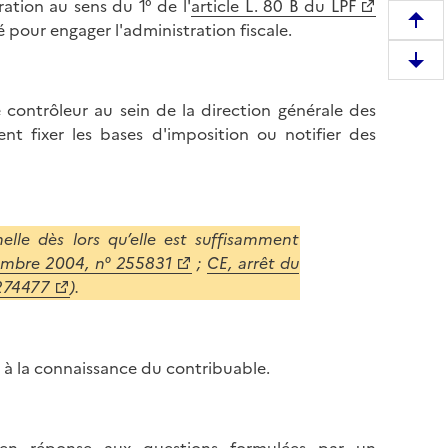
ation au sens du 1° de l'
article L. 80 B du LPF
é pour engager l'administration fiscale.
R
e
D
m
e
o
e contrôleur au sein de la direction générale des
s
n
nt fixer les bases d'imposition ou notifier des
c
t
e
e
n
r
d
e
r
lle dès lors qu’elle est suffisamment
n
e
embre 2004, n° 255831
;
CE, arrêt du
h
e
 274477
).
a
n
u
b
t
a
d
nt à la connaissance du contribuable.
s
e
d
l
e
a