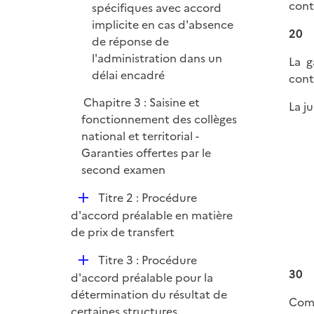
cont
é
spécifiques avec accord
p
implicite en cas d'absence
20
l
de réponse de
i
l'administration dans un
La g
e
délai encadré
cont
r
Chapitre 3 : Saisine et
La j
fonctionnement des collèges
national et territorial -
Garanties offertes par le
second examen
D
Titre 2 : Procédure
é
d'accord préalable en matière
p
de prix de transfert
l
D
Titre 3 : Procédure
i
30
é
d'accord préalable pour la
e
p
détermination du résultat de
r
Comm
l
certaines structures