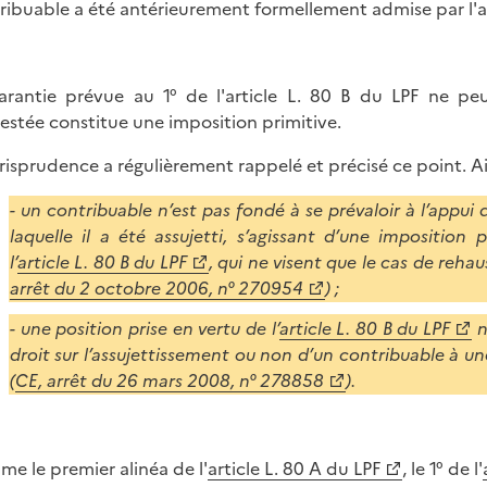
ribuable a été antérieurement formellement admise par l'a
arantie prévue au 1° de l'article L. 80 B du LPF ne peu
estée constitue une imposition primitive.
urisprudence a régulièrement rappelé et précisé ce point. Ai
- un contribuable n’est pas fondé à se prévaloir à l’appui
laquelle il a été assujetti, s’agissant d’une imposition 
l’
article L. 80 B du LPF
, qui ne visent que le cas de reha
arrêt du 2 octobre 2006, n° 270954
) ;
- une position prise en vertu de l’
article L. 80 B du LPF
n
droit sur l’assujettissement ou non d’un contribuable à une
(
CE, arrêt du 26 mars 2008, n° 278858
).
e le premier alinéa de l'
article L. 80 A du LPF
, le 1° de l'