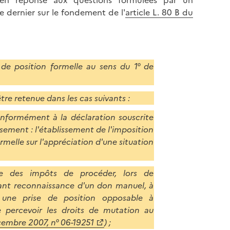
ion en réponse aux questions formulées par un
l
p
e dernier sur le fondement de l'
article L. 80 B du
a
a
p
g
a
e
g
e
 de position formelle au sens du 1° de
tre retenue dans les cas suivants :
conformément à la déclaration souscrite
sement : l'établissement de l'imposition
ormelle sur l'appréciation d'une situation
e des impôts de procéder, lors de
tant reconnaissance d'un don manuel, à
é une prise de position opposable à
de percevoir les droits de mutation au
cembre 2007, n° 06-19251
) ;