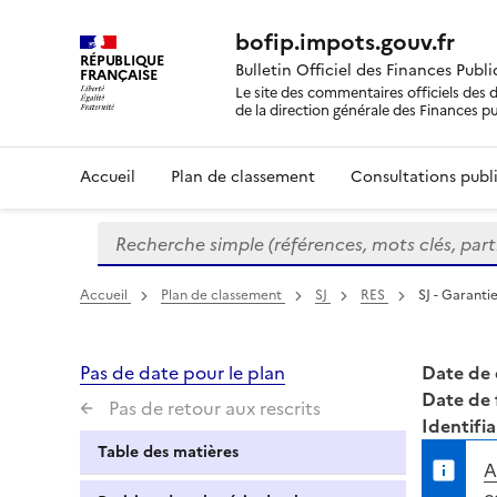
bofip.impots.gouv.fr
RÉPUBLIQUE
Bulletin Officiel des Finances Publ
FRANÇAISE
Le site des commentaires officiels des d
de la direction générale des Finances p
Accueil
Plan de classement
Consultations publi
Recherche simple (références, mots clés, partie 
Formulaire
de
recherche
Accueil
Plan de classement
SJ
RES
SJ - Garanti
Pas de date pour le plan
Date de 
Date de 
Pas de retour aux rescrits
Identifia
Table des matières
A