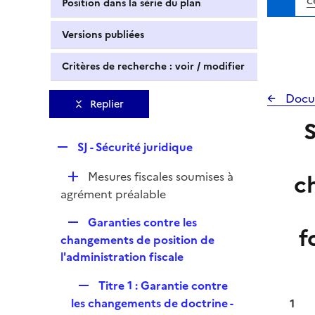
c
Position dans la série du plan
Versions publiées
Critères de recherche : voir / modifier
Docu
Replier
S
R
SJ - Sécurité juridique
e
D
Mesures fiscales soumises à
c
p
é
agrément préalable
l
p
i
R
Garanties contre les
l
f
e
e
changements de position de
i
r
p
l'administration fiscale
e
l
r
R
Titre 1 : Garantie contre
i
e
les changements de doctrine -
1
e