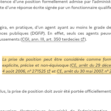
istence d’une position formellement admise par l’administr
lte d'une réponse écrite signée par un fonctionnaire qualifi
'agira, en pratique, d'un agent ayant au moins le grade d
nces publiques (DGFiP). En effet, seuls ces agents peuve
ussements (
CGI, ann. III, art. 350 terdecies
).
La prise de position peut être considérée comme forme
explicite, précise et non-équivoque (
CE, arrêt du 29 déc
4 août 2006, n° 271525
et
CE, arrêt du 30 mai 2007, n°
lus, la prise de position doit avoir été portée officielleme