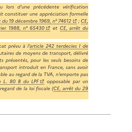
 lors d'une précédente vérification
rait constituer une appréciation formelle
t du 19 décembre 1969, n° 74612
;
CE,
rier 1988, n° 65430
et
CE, arrêt du
cat prévu à l’
article 242 terdecies I de
taires de moyens de transport, délivré
 présentés, pour les seuls besoins de
ansport introduit en France, sans avoir
cable au regard de la TVA, n’emporte pas
le L. 80 B du LPF
opposable par un
egard de la loi fiscale (
CE, arrêt du 29