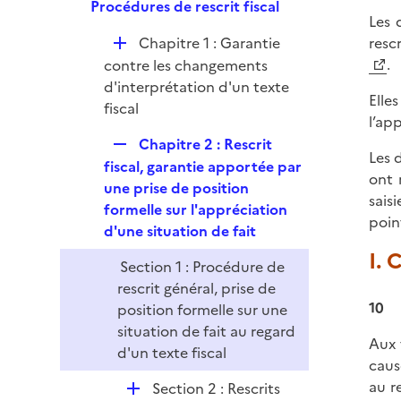
p
Procédures de rescrit fiscal
r
Les 
l
D
Chapitre 1 : Garantie
resc
i
é
.
contre les changements
e
p
d'interprétation d'un texte
r
Elle
l
fiscal
l’ap
i
R
Chapitre 2 : Rescrit
e
Les 
e
fiscal, garantie apportée par
r
ont 
p
une prise de position
sais
l
formelle sur l'appréciation
point
i
d'une situation de fait
e
I. 
Section 1 : Procédure de
r
rescrit général, prise de
10
position formelle sur une
situation de fait au regard
Aux 
d'un texte fiscal
caus
au r
D
Section 2 : Rescrits