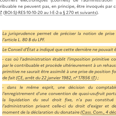
courriers électroniques (courriels) de l’administrat
ribuable ne peuvent pas, en principe, être invoqués par c
(
BOI-SJ-RES-10-10-20 au I-E-2-a § 270 et suivants
).
La jurisprudence permet de préciser la notion de prise
l'article L. 80 B du LPF.
Le Conseil d'État a indiqué que cette dernière ne pouvait ê
- cas où l'administration établit l'imposition primitive 
par le contribuable et procède ultérieurement à un rehaus
primitive ne saurait être assimilé à une prise de position f
de fait (
CE, arrêt du 22 janvier 1982, n° 17856
) ;
- dans le même esprit, une décision du comptabl
l'enregistrement d'une convention de quasi-usufruit por
la liquidation du seul droit fixe, n'a pas constitu
l'administration privant celle-ci du droit d'exiger et 
moment de la déclaration du donataire (
Cass. Com., 4 dé