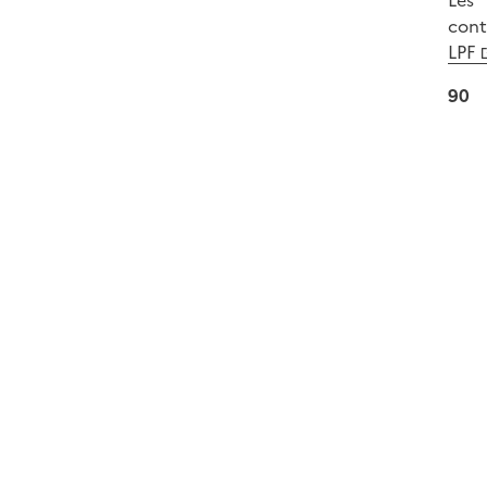
Les 
cont
LPF
90