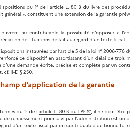
dispositions du 1° de l'
article L. 80 B du livre des procédur
rit général », constituent une extension de la garantie prévu
s ouvrent au contribuable la possibilité d’opposer à l’ad
préciation de situations de fait au regard d’un texte fiscal.
dispositions instaurées par
l’article 5 de la loi n° 2008-77
renforcé ce dispositif en assortissant d’un délai de trois m
ie d’une demande écrite, précise et complète par un contr
, cf.
II-D § 250
.
Champ d'application de la garantie
termes du 1° de l'
article L. 80 B du LPF
, il ne peut être
e du rehaussement poursuivi par l'administration est un dif
egard d'un texte fiscal par un contribuable de bonne foi et