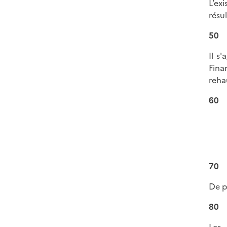
L’ex
résu
50
Il s
Fina
reha
60
70
De p
80