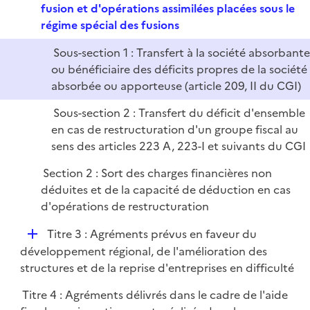
e
fusion et d'opérations assimilées placées sous le
r
p
régime spécial des fusions
l
Sous-section 1 : Transfert à la société absorbant
i
ou bénéficiaire des déficits propres de la société
e
absorbée ou apporteuse (article 209, II du CGI)
r
Sous-section 2 : Transfert du déficit d'ensemble
en cas de restructuration d'un groupe fiscal au
sens des articles 223 A, 223-I et suivants du CGI
Section 2 : Sort des charges financières non
déduites et de la capacité de déduction en cas
d'opérations de restructuration
D
Titre 3 : Agréments prévus en faveur du
é
développement régional, de l'amélioration des
p
structures et de la reprise d'entreprises en difficulté
l
Titre 4 : Agréments délivrés dans le cadre de l'aide
i