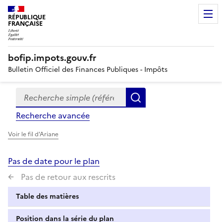
RÉPUBLIQUE
FRANÇAISE
bofip.impots.gouv.fr
Bulletin Officiel des Finances Publiques - Impôts
Recherche simple (références, mots clés, partie du titre
Formulaire
Rechercher
de
Recherche avancée
recherche
Voir le fil d'Ariane
Pas de date pour le plan
Pas de retour aux rescrits
Table des matières
Position dans la série du plan