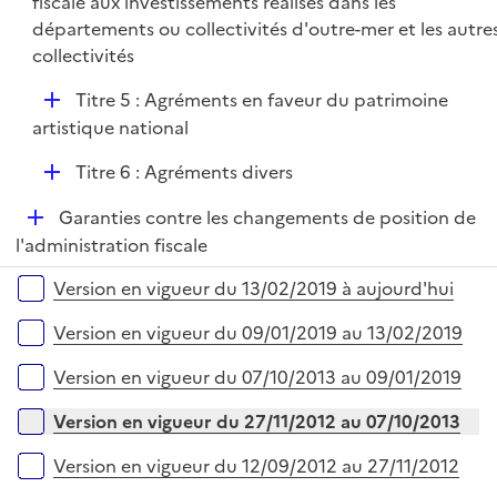
fiscale aux investissements réalisés dans les
e
départements ou collectivités d'outre-mer et les autre
r
collectivités
D
Titre 5 : Agréments en faveur du patrimoine
é
artistique national
p
D
Titre 6 : Agréments divers
l
é
i
D
Garanties contre les changements de position de
p
e
é
l'administration fiscale
l
r
p
i
Versions sur la période
Version en vigueur du 13/02/2019 à aujourd'hui
l
e
i
r
Version en vigueur du 09/01/2019 au 13/02/2019
e
r
Version en vigueur du 07/10/2013 au 09/01/2019
Version en vigueur du 27/11/2012 au 07/10/2013
Version en vigueur du 12/09/2012 au 27/11/2012