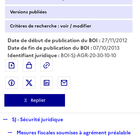
Versions publiées
Critères de recherche : voir / modifier
Date de début de publication du BOI :
27/11/2012
Date de fin de publication du BOI :
07/10/2013
Identifiant juridique :
BOI-SJ-AGR-20-30-10-10
Exporter le document au format pdf
Permalien : adresse web de ce doc
Partager sur Facebook
Partager sur Twitter
Partager sur LinkedIn
Partager par messagerie
Replier
R
SJ - Sécurité juridique
e
R
Mesures fiscales soumises à agrément préalable
p
e