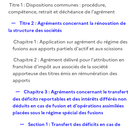
l
Titre 1 : Dispositions communes : procédure,
p
i
compétence, retrait et déchéance de l'agrément
l
e
i
r
R
Titre 2 : Agréments concernant la rénovation de
e
e
la structure des sociétés
r
p
Chapitre 1 : Application sur agrément du régime des
l
fusions aux apports partiels d'actif et aux scissions
i
e
Chapitre 2 : Agrément délivré pour l'attribution en
r
franchise d'impôt aux associés de la société
apporteuse des titres émis en rémunération des
apports
R
Chapitre 3 : Agréments concernant le transfer
e
des déficits reportables et des intérêts différés non
p
déduits en cas de fusion et d'opérations assimilées
l
placées sous le régime spécial des fusions
i
R
Section 1 : Transfert des déficits en cas de
e