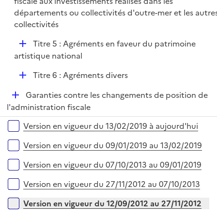
fiscale aux investissements réalisés dans les
e
départements ou collectivités d'outre-mer et les autre
r
collectivités
D
Titre 5 : Agréments en faveur du patrimoine
é
artistique national
p
D
Titre 6 : Agréments divers
l
é
i
D
Garanties contre les changements de position de
p
e
é
l'administration fiscale
l
r
p
i
Versions sur la période
Version en vigueur du 13/02/2019 à aujourd'hui
l
e
i
r
Version en vigueur du 09/01/2019 au 13/02/2019
e
r
Version en vigueur du 07/10/2013 au 09/01/2019
Version en vigueur du 27/11/2012 au 07/10/2013
Version en vigueur du 12/09/2012 au 27/11/2012