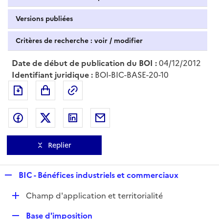
Versions publiées
Critères de recherche : voir / modifier
Date de début de publication du BOI :
04/12/2012
Identifiant juridique :
BOI-BIC-BASE-20-10
Exporter le document au format pdf
Permalien : adresse web de ce doc
Partager sur Facebook
Partager sur Twitter
Partager sur LinkedIn
Partager par messagerie
Replier
R
BIC - Bénéfices industriels et commerciaux
e
D
Champ d'application et territorialité
p
é
l
R
Base d'imposition
p