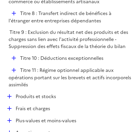
commerce ou établissements artisanaux
i
e
D
Titre 8 : Transfert indirect de bénéfices à
r
é
l'étranger entre entreprises dépendantes
p
Titre 9 : Exclusion du résultat net des produits et des
l
charges sans lien avec l'activité professionnelle -
i
Suppression des effets fiscaux de la théorie du bilan
e
r
D
Titre 10 : Déductions exceptionnelles
é
D
Titre 11 : Régime optionnel applicable aux
p
é
opérations portant sur les brevets et actifs incorporels
l
p
assimilés
i
l
e
D
Produits et stocks
i
r
é
e
D
Frais et charges
p
r
é
l
D
Plus-values et moins-values
p
i
é
l
e