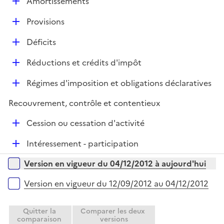
D
Amortissements
p
i
r
é
l
e
D
Provisions
p
i
r
é
l
e
D
Déficits
p
i
r
é
l
e
D
Réductions et crédits d'impôt
p
i
r
é
l
e
D
Régimes d'imposition et obligations déclaratives
p
i
r
é
l
e
Recouvrement, contrôle et contentieux
p
i
r
l
e
D
Cession ou cessation d'activité
i
r
é
e
D
Intéressement - participation
p
r
é
l
Versions sur la période
Version en vigueur du 04/12/2012 à aujourd'hui
p
i
l
e
Version en vigueur du 12/09/2012 au 04/12/2012
i
r
e
Quitter la
Comparer les deux
r
comparaison
versions