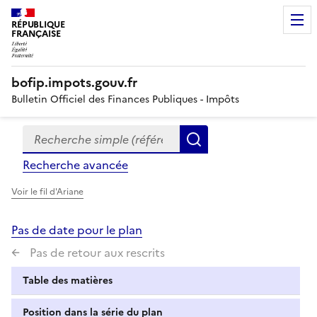
RÉPUBLIQUE
FRANÇAISE
bofip.impots.gouv.fr
Bulletin Officiel des Finances Publiques - Impôts
Recherche simple (références, mots clés, partie du titre
Formulaire
Rechercher
de
Recherche avancée
recherche
Voir le fil d'Ariane
Pas de date pour le plan
Pas de retour aux rescrits
Table des matières
Position dans la série du plan