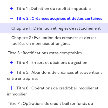
i
e
l
e
D
Titre 1 : Définition du résultat imposable
p
i
r
é
l
e
R
Titre 2 : Créances acquises et dettes certaines
p
i
r
e
l
e
Chapitre 1 : Définition et règles de rattachement
p
i
r
l
e
Chapitre 2 : Evaluation des créances et dettes
i
r
libellées en monnaies étrangères
e
Titre 3 : Rectifications extra-comptables
r
D
Titre 4 : Erreurs et décisions de gestion
é
D
Titre 5 : Abandons de créances et subventions
p
é
entre entreprises
l
p
i
D
Titre 6 : Opérations de crédit-bail mobilier et
l
e
é
immobilier
i
r
p
e
Titre 7 : Opérations de crédit-bail sur fonds de
l
r