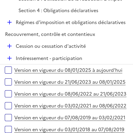
Section 4 : Obligations déclaratives
D
Régimes d'imposition et obligations déclaratives
é
Recouvrement, contrôle et contentieux
p
l
D
Cession ou cessation d'activité
i
é
e
D
Intéressement - participation
p
r
é
l
Versions sur la période
Version en vigueur du 08/01/2025 à aujourd'hui
p
i
l
e
Version en vigueur du 21/06/2023 au 08/01/2025
i
r
e
Version en vigueur du 08/06/2022 au 21/06/2023
r
Version en vigueur du 03/02/2021 au 08/06/2022
Version en vigueur du 07/08/2019 au 03/02/2021
Version en vigueur du 03/01/2018 au 07/08/2019