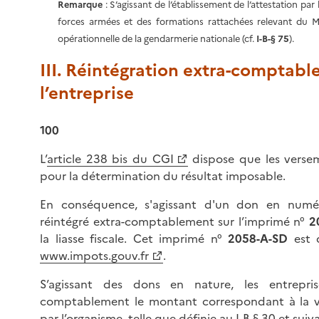
Remarque
: S’agissant de l’établissement de l’attestation pa
forces armées et des formations rattachées relevant du Mi
opérationnelle de la gendarmerie nationale (cf.
I-B-§ 75
).
III. Réintégration extra-comptabl
l’entreprise
100
L’
article 238 bis du CGI
dispose que les verse
pour la détermination du résultat imposable.
En conséquence, s'agissant d'un don en numér
réintégré extra-comptablement sur l’imprimé n°
2
la liasse fiscale. Cet imprimé n°
2058-A-SD
est d
www.impots.gouv.fr
.
S’agissant des dons en nature, les entrepris
comptablement le montant correspondant à la va
par l’organisme, telle que définie au
I-B § 30 et suiv