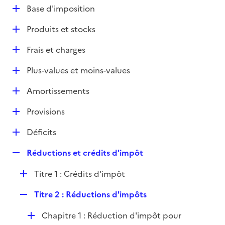
l
D
Base d'imposition
p
i
é
l
e
D
Produits et stocks
p
i
r
é
l
e
D
Frais et charges
p
i
r
é
l
e
D
Plus-values et moins-values
p
i
r
é
l
e
D
Amortissements
p
i
r
é
l
e
D
Provisions
p
i
r
é
l
e
D
Déficits
p
i
r
é
l
e
R
Réductions et crédits d'impôt
p
i
r
e
l
e
D
Titre 1 : Crédits d'impôt
p
i
r
é
l
e
R
Titre 2 : Réductions d'impôts
p
i
r
e
l
e
D
Chapitre 1 : Réduction d'impôt pour
p
i
r