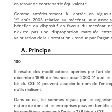
en retour de contrepartie équivalente.
Comme antérieurement à l’entrée en vigue
er
1
août 2003 relative au mécénat, aux associa
bénéfice du dispositif en faveur du mécénat ne
n’existe pas une disproportion marquée ent
valorisation de la « prestation » rendue par l’organ
A. Principe
130
Il résulte des modifications opérées par l’
article
décembre 1999 de finances pour 2000
que les 
bis du CGI
peuvent associer le nom de l’entre
qu’ils réalisent.
Dans ce cas, les sommes reçues par les organism
nature de dons et les entreprises peuvent bénéfici
les conditions prévues à l’article 238 bis du CGI.