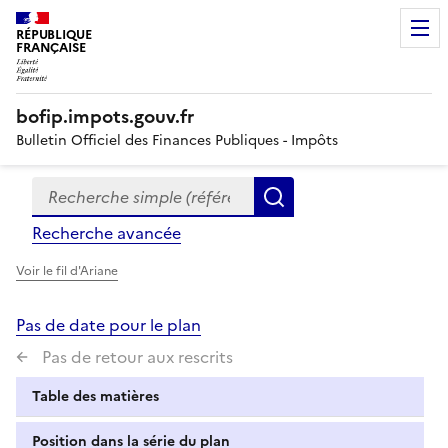
RÉPUBLIQUE
FRANÇAISE
bofip.impots.gouv.fr
Bulletin Officiel des Finances Publiques - Impôts
Recherche simple (références, mots clés, partie du titre
Formulaire
Rechercher
de
Recherche avancée
recherche
Voir le fil d'Ariane
Pas de date pour le plan
Pas de retour aux rescrits
Table des matières
Position dans la série du plan