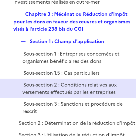
é
investissements réalisés en outre-mer
l
e
p
i
r
R
Chapitre 3 : Mécénat ou Réduction d'impôt
l
e
e
pour les dons en faveur des œuvres et organismes
i
r
p
visés à l'article 238 bis du CGI
e
l
r
R
Section 1 : Champ d'application
i
e
e
Sous-section 1 : Entreprises concernées et
p
r
organismes bénéficiaires des dons
l
i
Sous-section 1.5 : Cas particuliers
e
Sous-section 2 : Conditions relatives aux
r
versements effectués par les entreprises
Sous-section 3 : Sanctions et procédure de
rescrit
Section 2 : Détermination de la réduction d'impôt
Section 3 : Utilisation de la réduction d'impôt