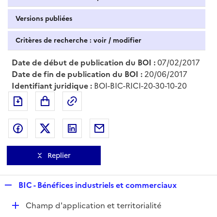
Versions publiées
Critères de recherche : voir / modifier
Date de début de publication du BOI :
07/02/2017
Date de fin de publication du BOI :
20/06/2017
Identifiant juridique :
BOI-BIC-RICI-20-30-10-20
Exporter le document au format pdf
Permalien : adresse web de ce doc
Partager sur Facebook
Partager sur Twitter
Partager sur LinkedIn
Partager par messagerie
Replier
R
BIC - Bénéfices industriels et commerciaux
e
D
Champ d'application et territorialité
p
é