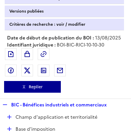
Versions publiées
Critères de recherche : voir / modifier
Date de début de publication du BOI :
13/08/2025
Identifiant juridique :
BOI-BIC-RICI-10-10-30
Exporter le document au format pdf
Permalien : adresse web de ce doc
Partager sur Facebook
Partager sur Twitter
Partager sur LinkedIn
Partager par messagerie
Replier
R
BIC - Bénéfices industriels et commerciaux
e
D
Champ d'application et territorialité
p
é
l
D
Base d'imposition
p