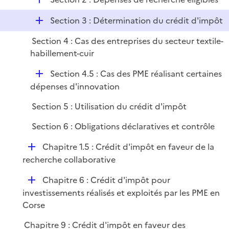
p
i
r
é
l
e
D
Section 3 : Détermination du crédit d'impôt
p
i
r
é
l
e
Section 4 : Cas des entreprises du secteur textile-
p
i
r
habillement-cuir
l
e
i
r
D
Section 4.5 : Cas des PME réalisant certaines
e
é
dépenses d'innovation
r
p
Section 5 : Utilisation du crédit d'impôt
l
i
Section 6 : Obligations déclaratives et contrôle
e
D
Chapitre 1.5 : Crédit d'impôt en faveur de la
r
é
recherche collaborative
p
D
Chapitre 6 : Crédit d'impôt pour
l
é
investissements réalisés et exploités par les PME en
i
p
Corse
e
l
r
Chapitre 9 : Crédit d'impôt en faveur des
i