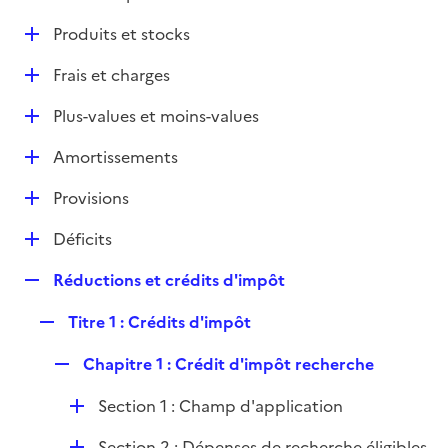
i
é
l
e
D
Produits et stocks
p
i
r
é
l
e
D
Frais et charges
p
i
r
é
l
e
D
Plus-values et moins-values
p
i
r
é
l
e
D
Amortissements
p
i
r
é
l
e
D
Provisions
p
i
r
é
l
e
D
Déficits
p
i
r
é
l
e
R
Réductions et crédits d'impôt
p
i
r
e
l
e
R
Titre 1 : Crédits d'impôt
p
i
r
e
l
e
R
Chapitre 1 : Crédit d'impôt recherche
p
i
r
e
l
e
D
Section 1 : Champ d'application
p
i
r
é
l
e
D
Section 2 : Dépenses de recherche éligibles