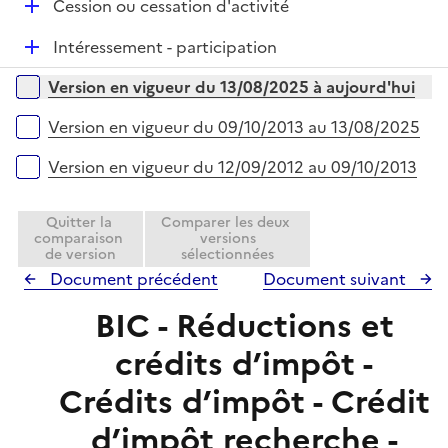
e
D
Cession ou cessation d'activité
i
r
é
e
D
Intéressement - participation
p
r
é
l
Versions sur la période
Version en vigueur du 13/08/2025 à aujourd'hui
p
i
l
e
Version en vigueur du 09/10/2013 au 13/08/2025
i
r
e
Version en vigueur du 12/09/2012 au 09/10/2013
r
Quitter la
Comparer les deux
comparaison
versions
de version
sélectionnées
Document précédent
Document suivant
BIC - Réductions et
crédits d’impôt -
Crédits d’impôt - Crédit
d’impôt recherche -