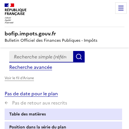
RÉPUBLIQUE
FRANÇAISE
bofip.impots.gouv.fr
Bulletin Officiel des Finances Publiques - Impôts
Recherche simple (références, mots clés, partie du titre
Formulaire
Rechercher
de
Recherche avancée
recherche
Voir le fil d'Ariane
Pas de date pour le plan
Pas de retour aux rescrits
Table des matières
Position dans la série du plan