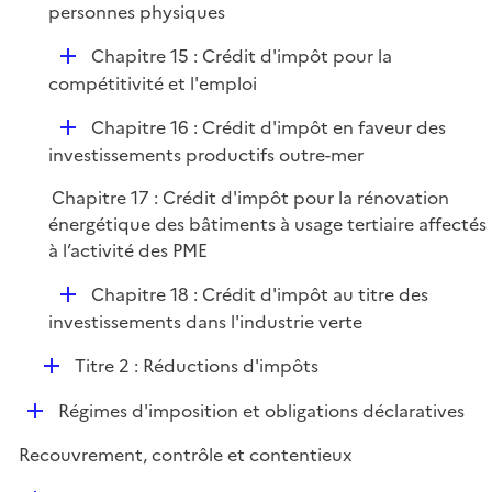
p
personnes physiques
i
l
e
D
Chapitre 15 : Crédit d'impôt pour la
i
r
é
compétitivité et l'emploi
e
p
r
D
Chapitre 16 : Crédit d'impôt en faveur des
l
é
investissements productifs outre-mer
i
p
e
Chapitre 17 : Crédit d'impôt pour la rénovation
l
r
énergétique des bâtiments à usage tertiaire affectés
i
à l’activité des PME
e
r
D
Chapitre 18 : Crédit d'impôt au titre des
é
investissements dans l'industrie verte
p
D
Titre 2 : Réductions d'impôts
l
é
i
D
Régimes d'imposition et obligations déclaratives
p
e
é
l
r
Recouvrement, contrôle et contentieux
p
i
l