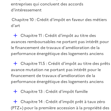
entreprises qui concluent des accords
e
d'intéressement
r
Chapitre 10 : Crédit d'impôt en faveur des métiers
d'art
D
Chapitre 11 : Crédit d'impôt au titre des
é
avances remboursables ne portant pas intérêt pour
p
le financement de travaux d'amélioration de la
l
performance énergétique des logements anciens
i
D
Chapitre 11.5 : Crédit d’impôt au titre des prêts
e
é
avance mutation ne portant pas intérêt pour le
r
p
financement de travaux d’amélioration de la
l
performance énergétique des logements anciens
i
D
Chapitre 13 : Crédit d'impôt famille
e
é
r
D
Chapitre 14 : Crédit d'impôt prêt à taux zéro
p
é
(PTZ+) pour la première accession à la propriété des
l