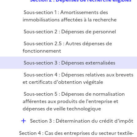
p
i
r
e
l
e
Sous-section 1 : Amortissements des
p
i
r
immobilisations affectées à la recherche
l
e
i
r
Sous-section 2 : Dépenses de personnel
e
Sous-section 2.5 : Autres dépenses de
r
fonctionnement
Sous-section 3 : Dépenses externalisées
Sous-section 4 : Dépenses relatives aux brevets
et certificats d'obtention végétale
Sous-section 5 : Dépenses de normalisation
afférentes aux produits de l'entreprise et
dépenses de veille technologique
D
Section 3 : Détermination du crédit d'impôt
é
Section 4 : Cas des entreprises du secteur textile-
p