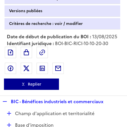
Versions publiées
Critères de recherche : voir / modifier
Date de début de publication du BOI :
13/08/2025
Identifiant juridique :
BOI-BIC-RICI-10-10-20-30
Exporter le document au format pdf
Permalien : adresse web de ce doc
Partager sur Facebook
Partager sur Twitter
Partager sur LinkedIn
Partager par messagerie
Replier
R
BIC - Bénéfices industriels et commerciaux
e
D
Champ d'application et territorialité
p
é
l
D
Base d'imposition
p