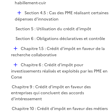
habillement-cuir
l
i
D
Section 4.5 : Cas des PME réalisant certaines
e
é
dépenses d'innovation
r
p
Section 5 : Utilisation du crédit d'impôt
l
i
Section 6 : Obligations déclaratives et contrôle
e
D
Chapitre 1.5 : Crédit d'impôt en faveur de la
r
é
recherche collaborative
p
D
Chapitre 6 : Crédit d'impôt pour
l
é
investissements réalisés et exploités par les PME en
i
p
Corse
e
l
r
Chapitre 9 : Crédit d'impôt en faveur des
i
entreprises qui concluent des accords
e
d'intéressement
r
Chapitre 10 : Crédit d'impôt en faveur des métiers