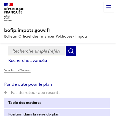
RÉPUBLIQUE
FRANÇAISE
bofip.impots.gouv.fr
Bulletin Officiel des Finances Publiques - Impôts
Recherche simple (références, mots clés, partie du titre
Formulaire
Rechercher
de
Recherche avancée
recherche
Voir le fil d'Ariane
Pas de date pour le plan
Pas de retour aux rescrits
Table des matières
Position dans la série du plan