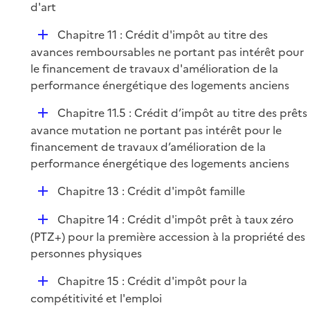
d'art
D
Chapitre 11 : Crédit d'impôt au titre des
é
avances remboursables ne portant pas intérêt pour
p
le financement de travaux d'amélioration de la
l
performance énergétique des logements anciens
i
D
Chapitre 11.5 : Crédit d’impôt au titre des prêts
e
é
avance mutation ne portant pas intérêt pour le
r
p
financement de travaux d’amélioration de la
l
performance énergétique des logements anciens
i
D
Chapitre 13 : Crédit d'impôt famille
e
é
r
D
Chapitre 14 : Crédit d'impôt prêt à taux zéro
p
é
(PTZ+) pour la première accession à la propriété des
l
p
personnes physiques
i
l
e
D
Chapitre 15 : Crédit d'impôt pour la
i
r
é
compétitivité et l'emploi
e