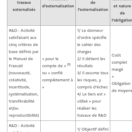
travaux
de
d’externalisation
et nature
externalisés
l’externalisation
de
l’obligatio
R&D : Activité
1/ Le donneur
satisfaisant aux
d’ordre spécifie
cinq critères de
le cahier des
base définis par
charges
Coût
le Manuel de
« pour le
2/ Il détient les
complet
(
1
)
Frascati
compte de »
résultats
margé
(nouveauté,
ou « confié
3/ Il assume tous
+
créativité,
complètement à
les risques, y
Obligation
incertitude,
»
compris d’échec
de moyen
systématisation,
4/ Le tiers est «
transférabilité
utilisé » pour
et/ou
réaliser les
reproductibilité)
travaux de R&D
R&D : Activité
1/ Objectif défini