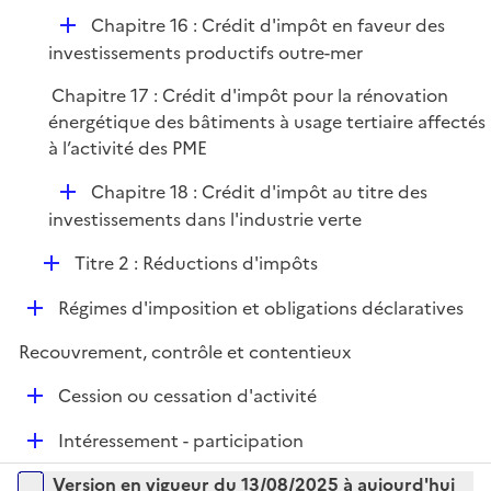
p
r
D
Chapitre 16 : Crédit d'impôt en faveur des
l
é
investissements productifs outre-mer
i
p
e
Chapitre 17 : Crédit d'impôt pour la rénovation
l
r
énergétique des bâtiments à usage tertiaire affectés
i
à l’activité des PME
e
r
D
Chapitre 18 : Crédit d'impôt au titre des
é
investissements dans l'industrie verte
p
D
Titre 2 : Réductions d'impôts
l
é
i
D
Régimes d'imposition et obligations déclaratives
p
e
é
l
r
Recouvrement, contrôle et contentieux
p
i
l
e
D
Cession ou cessation d'activité
i
r
é
e
D
Intéressement - participation
p
r
é
l
Versions sur la période
Version en vigueur du 13/08/2025 à aujourd'hui