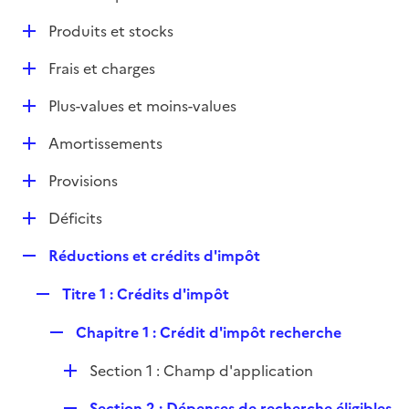
i
é
l
e
D
Produits et stocks
p
i
r
é
l
e
D
Frais et charges
p
i
r
é
l
e
D
Plus-values et moins-values
p
i
r
é
l
e
D
Amortissements
p
i
r
é
l
e
D
Provisions
p
i
r
é
l
e
D
Déficits
p
i
r
é
l
e
R
Réductions et crédits d'impôt
p
i
r
e
l
e
R
Titre 1 : Crédits d'impôt
p
i
r
e
l
e
R
Chapitre 1 : Crédit d'impôt recherche
p
i
r
e
l
e
D
Section 1 : Champ d'application
p
i
r
é
l
e
R
Section 2 : Dépenses de recherche éligibles