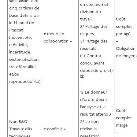
satisfaisant aux
en commun et
cinq critères de
division du
base définis par
travail
Coût
le Manuel de
2/ Partage des
complet
Frascati
« mené en
risques
partagé
(nouveauté,
collaboration »
3/ Partage des
+
créativité,
résultats
Obligation
incertitude,
(4/ Contrat
de moyen
systématisation,
conclu avant
transférabilité
début du projet)
et/ou
(
2
)
reproductibilité)
1/ Le donneur
d’ordre décrit
l’analyse et le
Coût
résultat attendu
complet
Non R&D :
2/ Le tiers
margé
Travaux dits
« confié à »
réalise la
+
techniques
prestation