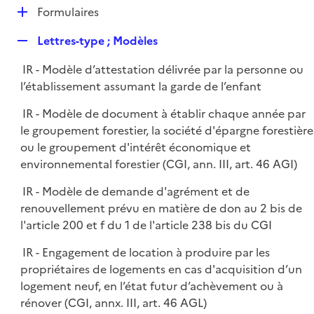
l
D
Formulaires
p
i
é
l
e
R
Lettres-type ; Modèles
p
i
r
e
l
e
IR - Modèle d’attestation délivrée par la personne ou
p
i
r
l’établissement assumant la garde de l’enfant
l
e
i
r
IR - Modèle de document à établir chaque année par
e
le groupement forestier, la société d'épargne forestière
r
ou le groupement d'intérêt économique et
environnemental forestier (CGI, ann. III, art. 46 AGI)
IR - Modèle de demande d'agrément et de
renouvellement prévu en matière de don au 2 bis de
l'article 200 et f du 1 de l'article 238 bis du CGI
IR - Engagement de location à produire par les
propriétaires de logements en cas d'acquisition d’un
logement neuf, en l’état futur d’achèvement ou à
rénover (CGI, annx. III, art. 46 AGL)