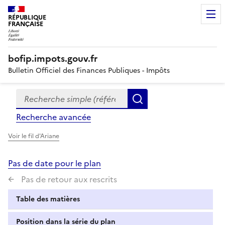
RÉPUBLIQUE
FRANÇAISE
bofip.impots.gouv.fr
Bulletin Officiel des Finances Publiques - Impôts
Recherche simple (références, mots clés, partie du titre
Formulaire
Rechercher
de
Recherche avancée
recherche
Voir le fil d'Ariane
Pas de date pour le plan
Pas de retour aux rescrits
Table des matières
Position dans la série du plan