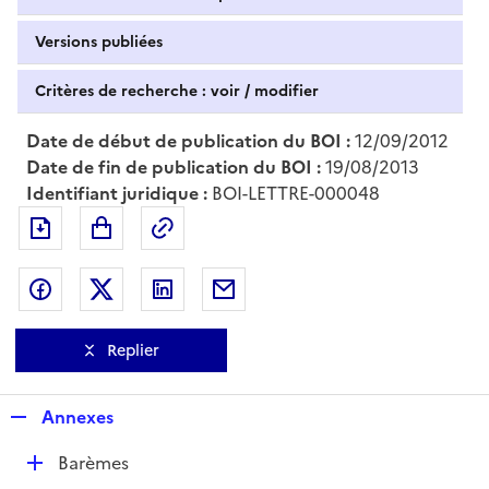
Versions publiées
Critères de recherche : voir / modifier
Date de début de publication du BOI :
12/09/2012
Date de fin de publication du BOI :
19/08/2013
Identifiant juridique :
BOI-LETTRE-000048
Exporter le document au format pdf
Permalien : adresse web de ce doc
Partager sur Facebook
Partager sur Twitter
Partager sur LinkedIn
Partager par messagerie
Replier
R
Annexes
e
D
Barèmes
p
é