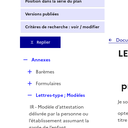
Position dans la série du plan
Versions publiées
Critères de recherche : voir / modifier
Docu
Replier
LE
R
Annexes
e
D
Barèmes
p
é
l
p
D
Formulaires
p
i
é
l
e
R
Lettres-type ; Modèles
p
i
r
e
Je so
l
e
IR - Modèle d’attestation
p
i
r
opte
délivrée par la personne ou
l
e
titre 
l’établissement assumant la
i
r
garde de l’enfant