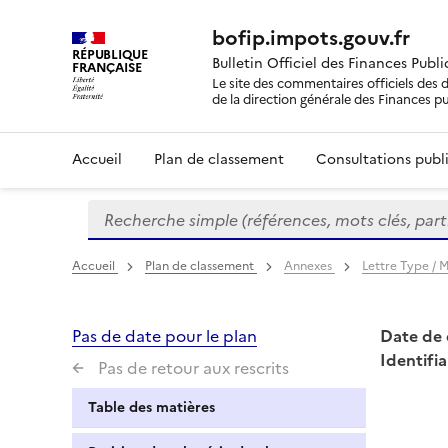
bofip.impots.gouv.fr
RÉPUBLIQUE
Bulletin Officiel des Finances Publ
FRANÇAISE
Le site des commentaires officiels des d
de la direction générale des Finances p
Accueil
Plan de classement
Consultations publi
Recherche simple (références, mots clés, partie 
Formulaire
de
recherche
Accueil
Plan de classement
Annexes
Lettre Type /
Pas de date pour le plan
Date de 
Identifia
Pas de retour aux rescrits
Table des matières