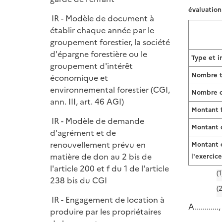
e
évaluation
r
IR - Modèle de document à
établir chaque année par le
groupement forestier, la société
d'épargne forestière ou le
Type et i
groupement d'intérêt
Nombre to
économique et
environnemental forestier (CGI,
Nombre de
ann. III, art. 46 AGI)
Montant f
IR - Modèle de demande
Montant d
d'agrément et de
renouvellement prévu en
Montant e
matière de don au 2 bis de
l'exercic
l'article 200 et f du 1 de l'article
(1
238 bis du CGI
(2
IR - Engagement de location à
A............, 
produire par les propriétaires