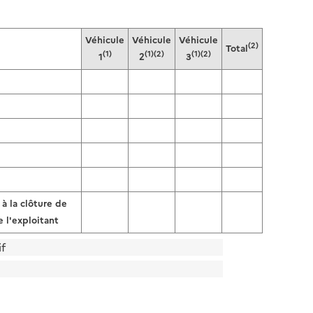
Véhicule
Véhicule
Véhicule
(2)
Total
(1)
(1)(2)
(1)(2)
1
2
3
à la clôture de
 l'exploitant
if