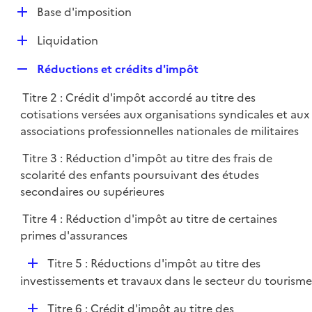
l
D
Base d'imposition
p
i
é
l
e
D
Liquidation
p
i
r
é
l
e
R
Réductions et crédits d'impôt
p
i
r
e
l
e
Titre 2 : Crédit d'impôt accordé au titre des
p
i
r
cotisations versées aux organisations syndicales et aux
l
e
associations professionnelles nationales de militaires
i
r
e
Titre 3 : Réduction d'impôt au titre des frais de
r
scolarité des enfants poursuivant des études
secondaires ou supérieures
Titre 4 : Réduction d'impôt au titre de certaines
primes d'assurances
D
Titre 5 : Réductions d'impôt au titre des
é
investissements et travaux dans le secteur du tourisme
p
D
Titre 6 : Crédit d'impôt au titre des