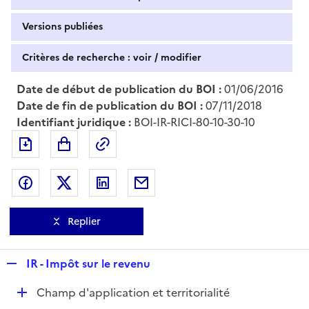
Versions publiées
Critères de recherche : voir / modifier
Date de début de publication du BOI :
01/06/2016
Date de fin de publication du BOI :
07/11/2018
Identifiant juridique :
BOI-IR-RICI-80-10-30-10
Exporter le document au format pdf
Permalien : adresse web de ce doc
Partager sur Facebook
Partager sur Twitter
Partager sur LinkedIn
Partager par messagerie
Replier
R
IR - Impôt sur le revenu
e
D
Champ d'application et territorialité
p
é