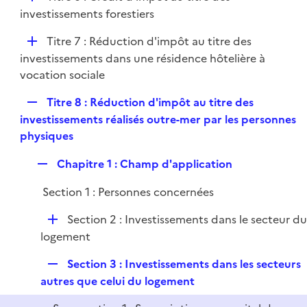
l
é
investissements forestiers
i
p
e
D
Titre 7 : Réduction d'impôt au titre des
l
r
é
investissements dans une résidence hôtelière à
i
p
vocation sociale
e
l
r
R
Titre 8 : Réduction d'impôt au titre des
i
e
investissements réalisés outre-mer par les personnes
e
p
physiques
r
l
R
Chapitre 1 : Champ d'application
i
e
e
Section 1 : Personnes concernées
p
r
l
D
Section 2 : Investissements dans le secteur d
i
é
logement
e
p
r
R
Section 3 : Investissements dans les secteurs
l
e
autres que celui du logement
i
p
e