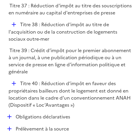
l
Titre 37 : Réduction d'impôt au titre des souscriptions
i
en numéraire au capital d'entreprises de presse
e
r
D
Titre 38 : Réduction d'impôt au titre de
é
l'acquisition ou de la construction de logements
p
sociaux outre-mer
l
Titre 39 : Crédit d’impôt pour le premier abonnement
i
à un journal, à une publication périodique ou à un
e
service de presse en ligne d'information politique et
r
générale
D
Titre 40 : Réduction d’impôt en faveur des
é
propriétaires bailleurs dont le logement est donné en
p
location dans le cadre d’un conventionnement ANAH
l
(Dispositif « Loc’Avantages »)
i
D
Obligations déclaratives
e
é
r
D
Prélèvement à la source
p