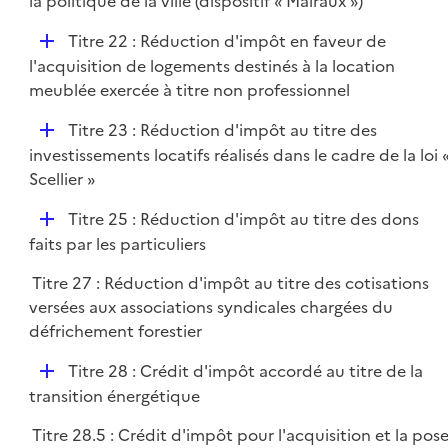
la politique de la ville (dispositif « Malraux »)
i
D
Titre 22 : Réduction d'impôt en faveur de
e
é
l'acquisition de logements destinés à la location
r
p
meublée exercée à titre non professionnel
l
D
Titre 23 : Réduction d'impôt au titre des
i
é
investissements locatifs réalisés dans le cadre de la loi 
e
p
Scellier »
r
l
D
Titre 25 : Réduction d'impôt au titre des dons
i
é
faits par les particuliers
e
p
r
Titre 27 : Réduction d'impôt au titre des cotisations
l
versées aux associations syndicales chargées du
i
défrichement forestier
e
r
D
Titre 28 : Crédit d'impôt accordé au titre de la
é
transition énergétique
p
Titre 28.5 : Crédit d'impôt pour l'acquisition et la pos
l