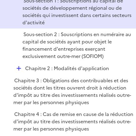
Sous-section 1 : Souscriptions au capital de
l
r
sociétés de développement régional ou de
i
sociétés qui investissent dans certains secteurs
e
d'activité
r
Sous-section 2 : Souscriptions en numéraire au
capital de sociétés ayant pour objet le
financement d'entreprises exerçant
exclusivement outre-mer (SOFIOM)
D
Chapitre 2 : Modalités d'application
é
Chapitre 3 : Obligations des contribuables et des
p
sociétés dont les titres ouvrent droit à réduction
l
d'impôt au titre des investissements réalisés outre-
i
mer par les personnes physiques
e
r
Chapitre 4 : Cas de remise en cause de la réduction
d'impôt au titre des investissements réalisés outre-
mer par les personnes physiques