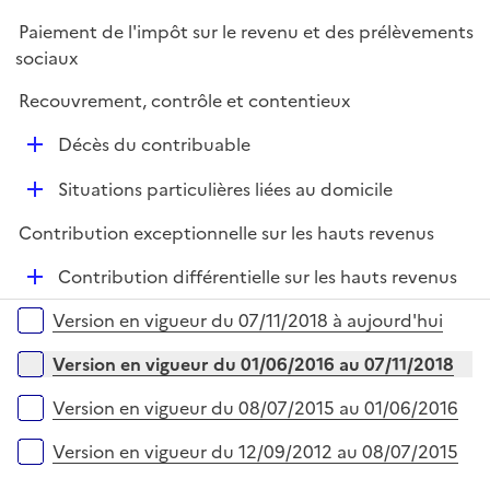
é
l
Paiement de l'impôt sur le revenu et des prélèvements
p
i
sociaux
l
e
i
r
Recouvrement, contrôle et contentieux
e
D
r
Décès du contribuable
é
D
Situations particulières liées au domicile
p
é
l
Contribution exceptionnelle sur les hauts revenus
p
i
l
e
D
Contribution différentielle sur les hauts revenus
i
r
é
Versions sur la période
e
Version en vigueur du 07/11/2018 à aujourd'hui
p
r
l
Version en vigueur du 01/06/2016 au 07/11/2018
i
e
Version en vigueur du 08/07/2015 au 01/06/2016
r
Version en vigueur du 12/09/2012 au 08/07/2015