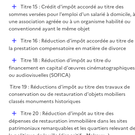
e
D
Titre 15 : Crédit d'impôt accordé au titre des
r
é
sommes versées pour l'emploi d'un salarié à domicile, 
p
une association agréée ou à un organisme habilité ou
l
conventionné ayant le même objet
i
D
Titre 16 : Réduction d'impôt accordée au titre de
e
é
la prestation compensatoire en matière de divorce
r
p
D
Titre 18 : Réduction d'impôt au titre du
l
é
financement en capital d'œuvres cinématographiques
i
p
ou audiovisuelles (SOFICA)
e
l
r
Titre 19 : Réductions d'impôt au titre des travaux de
i
conservation ou de restauration d'objets mobiliers
e
classés monuments historiques
r
D
Titre 20 : Réduction d'impôt au titre des
é
dépenses de restauration immobilière dans les sites
p
patrimoniaux remarquables et les quartiers relevant d
l