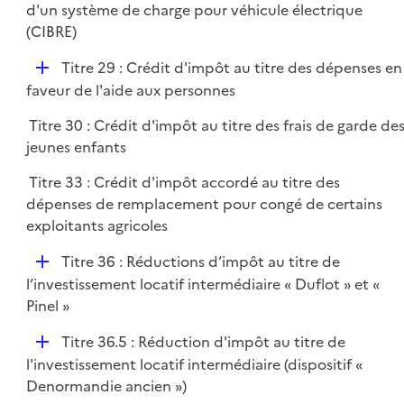
d'un système de charge pour véhicule électrique
i
(CIBRE)
e
r
D
Titre 29 : Crédit d'impôt au titre des dépenses en
é
faveur de l'aide aux personnes
p
Titre 30 : Crédit d'impôt au titre des frais de garde de
l
jeunes enfants
i
e
Titre 33 : Crédit d'impôt accordé au titre des
r
dépenses de remplacement pour congé de certains
exploitants agricoles
D
Titre 36 : Réductions d’impôt au titre de
é
l’investissement locatif intermédiaire « Duflot » et «
p
Pinel »
l
D
Titre 36.5 : Réduction d'impôt au titre de
i
é
l'investissement locatif intermédiaire (dispositif «
e
p
Denormandie ancien »)
r