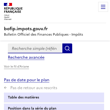
RÉPUBLIQUE
FRANÇAISE
bofip.impots.gouv.fr
Bulletin Officiel des Finances Publiques - Impôts
Recherche simple (références, mots clés, partie du titre
Formulaire
Rechercher
de
Recherche avancée
recherche
Voir le fil d'Ariane
Pas de date pour le plan
Pas de retour aux rescrits
Table des matières
Position dans la série du plan