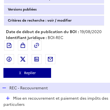
Versions publiées
Critères de recherche : voir / modifier
Date de début de publication du BOI :
19/08/2020
Identifiant juridique :
BOI-REC
Exporter le document au format pdf
Permalien : adresse web de ce doc
Partager sur Facebook
Partager sur Twitter
Partager sur LinkedIn
Partager par messagerie
Replier
R
REC - Recouvrement
e
D
Mise en recouvrement et paiement des impôts des
p
é
particuliers
l
p