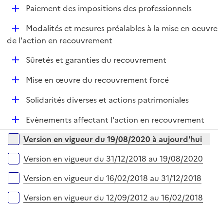
i
D
Paiement des impositions des professionnels
l
e
é
i
r
D
Modalités et mesures préalables à la mise en oeuvre
p
e
é
de l'action en recouvrement
l
r
p
i
D
Sûretés et garanties du recouvrement
l
e
é
i
r
D
Mise en œuvre du recouvrement forcé
p
e
é
l
r
D
Solidarités diverses et actions patrimoniales
p
i
é
l
e
D
Evènements affectant l'action en recouvrement
p
i
r
é
l
e
Versions sur la période
Version en vigueur du 19/08/2020 à aujourd'hui
p
i
r
l
e
Version en vigueur du 31/12/2018 au 19/08/2020
i
r
e
Version en vigueur du 16/02/2018 au 31/12/2018
r
Version en vigueur du 12/09/2012 au 16/02/2018