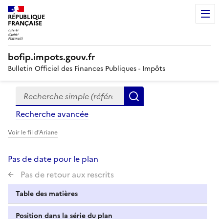
RÉPUBLIQUE
FRANÇAISE
bofip.impots.gouv.fr
Bulletin Officiel des Finances Publiques - Impôts
Recherche simple (références, mots clés, partie du titre
Formulaire
Rechercher
de
Recherche avancée
recherche
Voir le fil d'Ariane
Pas de date pour le plan
Pas de retour aux rescrits
Table des matières
Position dans la série du plan