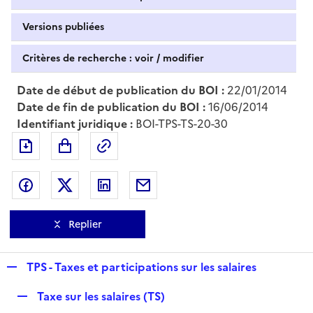
Versions publiées
Critères de recherche : voir / modifier
Date de début de publication du BOI :
22/01/2014
Date de fin de publication du BOI :
16/06/2014
Identifiant juridique :
BOI-TPS-TS-20-30
Exporter le document au format pdf
Permalien : adresse web de ce doc
Partager sur Facebook
Partager sur Twitter
Partager sur LinkedIn
Partager par messagerie
Replier
R
TPS - Taxes et participations sur les salaires
e
R
Taxe sur les salaires (TS)
p
e