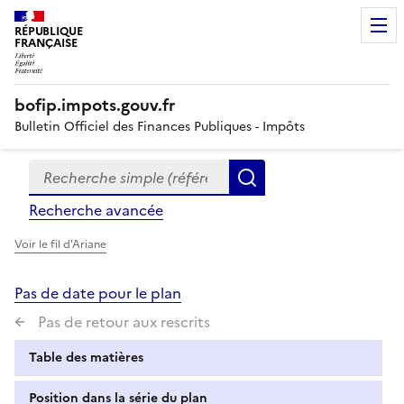
RÉPUBLIQUE
FRANÇAISE
bofip.impots.gouv.fr
Bulletin Officiel des Finances Publiques - Impôts
Recherche simple (références, mots clés, partie du titre
Formulaire
Rechercher
de
Recherche avancée
recherche
Voir le fil d'Ariane
Pas de date pour le plan
Pas de retour aux rescrits
Table des matières
Position dans la série du plan