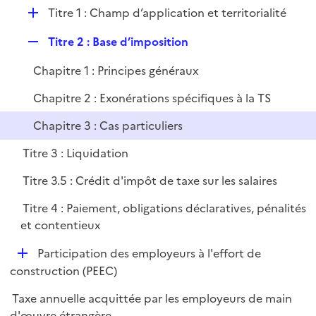
l
D
Titre 1 : Champ d’application et territorialité
p
i
é
l
e
R
Titre 2 : Base d’imposition
p
i
r
e
l
e
Chapitre 1 : Principes généraux
p
i
r
l
e
Chapitre 2 : Exonérations spécifiques à la TS
i
r
Chapitre 3 : Cas particuliers
e
r
Titre 3 : Liquidation
Titre 3.5 : Crédit d'impôt de taxe sur les salaires
Titre 4 : Paiement, obligations déclaratives, pénalités
et contentieux
D
Participation des employeurs à l'effort de
é
construction (PEEC)
p
Taxe annuelle acquittée par les employeurs de main
l
d'œuvre étrangère