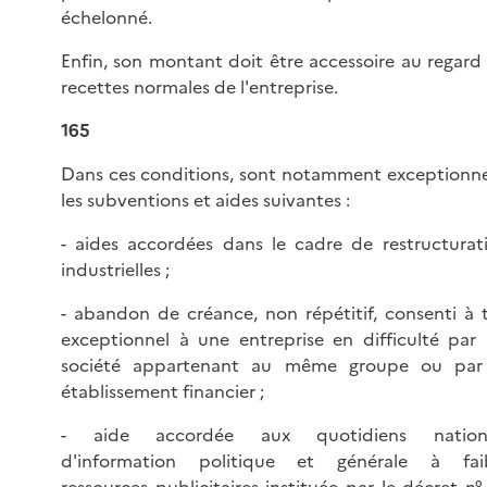
échelonné.
Enfin, son montant doit être accessoire au regard
recettes normales de l'entreprise.
165
Dans ces conditions, sont notamment exceptionne
les subventions et aides suivantes :
- aides accordées dans le cadre de restructurat
industrielles ;
- abandon de créance, non répétitif, consenti à t
exceptionnel à une entreprise en difficulté par
société appartenant au même groupe ou par
établissement financier ;
- aide accordée aux quotidiens nation
d'information politique et générale à faib
ressources publicitaires instituée par le
décret n°