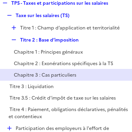
R
TPS - Taxes et participations sur les salaires
e
R
Taxe sur les salaires (TS)
p
e
l
D
Titre 1 : Champ d’application et territorialité
p
i
é
l
e
R
Titre 2 : Base d’imposition
p
i
r
e
l
e
Chapitre 1 : Principes généraux
p
i
r
l
e
Chapitre 2 : Exonérations spécifiques à la TS
i
r
Chapitre 3 : Cas particuliers
e
r
Titre 3 : Liquidation
Titre 3.5 : Crédit d'impôt de taxe sur les salaires
Titre 4 : Paiement, obligations déclaratives, pénalités
et contentieux
D
Participation des employeurs à l'effort de