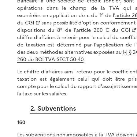
bancaire à une société de crédit foncier, sont
opérations dans le champ de la TVA qui s
exonérées en application du c du 1° de l'
article 2
du CGI
sans possibilité d'option conformément
dispositions du 8° de l'
article 260 C du CGI
chiffre d'affaires à retenir pour le calcul du coeffic
de taxation est déterminé par l'application de l
des deux méthodes alternatives exposées au
I-J § 
260 du BOI-TVA-SECT-50-40
.
Le chiffre d'affaires ainsi retenu pour le coefficien
taxation est également celui qui doit être pri
compte pour le calcul du rapport d'assujettisseme
la taxe sur les salaires.
2. Subventions
160
Les subventions non imposables à la TVA doivent 