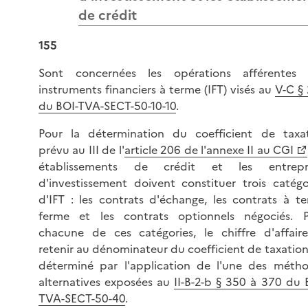
de crédit
155
Sont concernées les opérations afférentes 
instruments financiers à terme (IFT) visés au
V-C §
du BOI-TVA-SECT-50-10-10
.
Pour la détermination du coefficient de taxa
prévu au III de l'
article 206 de l'annexe II au CGI
établissements de crédit et les entrepri
d'investissement doivent constituer trois catégo
d'IFT : les contrats d'échange, les contrats à t
ferme et les contrats optionnels négociés. 
chacune de ces catégories, le chiffre d'affair
retenir au dénominateur du coefficient de taxation
déterminé par l'application de l'une des méth
alternatives exposées au
II-B-2-b § 350 à 370 du 
TVA-SECT-50-40
.