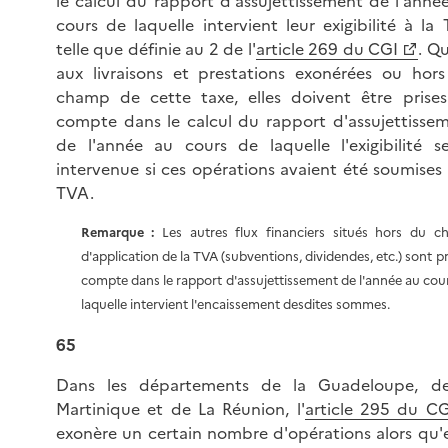
le calcul du rapport d'assujettissement de l'anné
cours de laquelle intervient leur exigibilité à la
telle que définie au 2 de l'
article 269 du CGI
. Q
aux livraisons et prestations exonérées ou hor
champ de cette taxe, elles doivent être prise
compte dans le calcul du rapport d'assujettisse
de l'année au cours de laquelle l'exigibilité se
intervenue si ces opérations avaient été soumises 
TVA.
Remarque :
Les autres flux financiers situés hors du 
d'application de la TVA (subventions, dividendes, etc.) sont pr
compte dans le rapport d'assujettissement de l'année au cou
laquelle intervient l'encaissement desdites sommes.
65
Dans les départements de la Guadeloupe, de
Martinique et de La Réunion, l'
article 295 du CG
exonère un certain nombre d'opérations alors qu'e