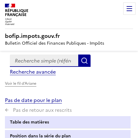
RÉPUBLIQUE
FRANÇAISE
bofip.impots.gouv.fr
Bulletin Officiel des Finances Publiques - Impôts
Recherche simple (références, mots clés, partie du titre
Formulaire
Rechercher
de
Recherche avancée
recherche
Voir le fil d'Ariane
Pas de date pour le plan
Pas de retour aux rescrits
Table des matières
Position dans la série du plan