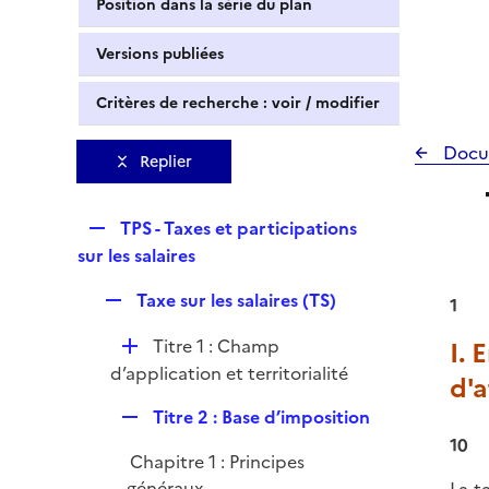
Position dans la série du plan
Versions publiées
Critères de recherche : voir / modifier
Docu
Replier
R
TPS - Taxes et participations
e
sur les salaires
p
R
Taxe sur les salaires (TS)
l
1
e
i
D
Titre 1 : Champ
I. 
p
e
é
d’application et territorialité
l
d'a
r
p
i
R
Titre 2 : Base d’imposition
l
e
e
10
i
r
Chapitre 1 : Principes
p
e
généraux