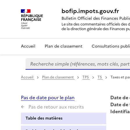
bofip.impots.gouv.fr
RÉPUBLIQUE
Bulletin Officiel des Finances Publ
FRANÇAISE
Le site des commentaires officiels des d
de la direction générale des Finances p
Accueil
Plan de classement
Consultations publi
Recherche simple (références, mots clés, partie 
Formulaire
de
recherche
Accueil
Plan de classement
TPS
TS
Taxes et par
Pas de date pour le plan
Date de 
Date de 
Pas de retour aux rescrits
Identifia
Table des matières