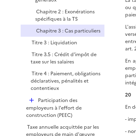
La t
l
r
ou q
i
Chapitre 2 : Exonérations
paie
e
spécifiques à la TS
r
L'as
Chapitre 3 : Cas particuliers
vers
entre
Titre 3 : Liquidation
art. 
Titre 3.5 : Crédit d'impôt de
En a
taxe sur les salaires
empl
Titre 4 : Paiement, obligations
part
déclaratives, pénalités et
inté
contentieux
20
D
Participation des
En d
é
employeurs à l'effort de
p
construction (PEEC)
- im
l
Taxe annuelle acquittée par les
i
- non
employeurs de main d'œuvre