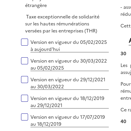
e
étrangère
- as
r
rédu
Taxe exceptionnelle de solidarité
sur les hautes rémunérations
Cett
versées par les entreprises (THR)
Versions sur la période
Version en vigueur du 05/02/2025
à aujourd'hui
30
Version en vigueur du 30/03/2022
Les 
au 05/02/2025
assuj
Version en vigueur du 29/12/2021
Pour
au 30/03/2022
rému
entr
Version en vigueur du 18/12/2019
au 29/12/2021
Ce r
Version en vigueur du 17/07/2019
40
au 18/12/2019