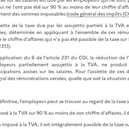
axe sur les salaires est due par les employeurs qui ne sont p
ui ne l'ont pas été sur 90 % au moins de leur chiffre d'affa
ment des sommes imposables (
code général des impôts (CGI
siette de la taxe due par les assujettis partiels à la TV
ées, déterminée en appliquant à l'ensemble de ces rémun
 le chiffre d'affaires qui n'a pas été passible de la taxe sur 
231,1).
pplication du 6 de l'article 231 du CGI, la réduction de l'a
oyeurs partiellement assujettis à la TVA, ne produit
icipations assises sur les salaires. Pour l'assiette de c
gral des rémunérations versées, quelle que soit la situation
éfinitive, I'employeur peut se trouver au regard de la taxe su
posé à la TVA sur 90 % au moins de son chiffre d'affaires, il 
 imposé à la TVA, il est intégralement passible de la taxe sur