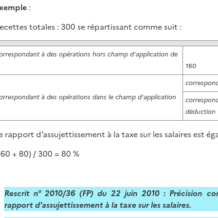
xemple
:
ecettes totales : 300 se répartissant comme suit :
correspondant à des opérations hors champ d'application de
160
correspond
correspondant à des opérations dans le champ d'application
correspond
déduction
e rapport d’assujettissement à la taxe sur les salaires est égal
160 + 80) / 300 = 80 %
Rescrit n° 2010/36 (FP) du 22 juin 2010 : Précision co
rapport d'assujettissement à la taxe sur les salaires.