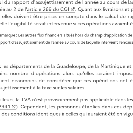
ul du rapport d'assujettissement de l'année au cours de laqu
ie au 2 de l'
article 269 du CGI
. Quant aux livraisons e
, elles doivent être prises en compte dans le calcul du r
elle l'exigibilité serait intervenue si ces opérations avaient
emarque : Les autres flux financiers situés hors du champ d'application de 
apport d'assujettissement de l'année au cours de laquelle intervient l'enca
 les départements de la Guadeloupe, de la Martinique et d
ains nombre d'opérations alors qu'elles seraient imposab
ient néanmoins de considérer que ces opérations ont é
ujettissement à la taxe sur les salaires.
ailleurs, la TVA n'est provisoirement pas applicable dans
294,1
). Cependant, les personnes établies dans ces dépa
 des conditions identiques à celles qui auraient été en vigue