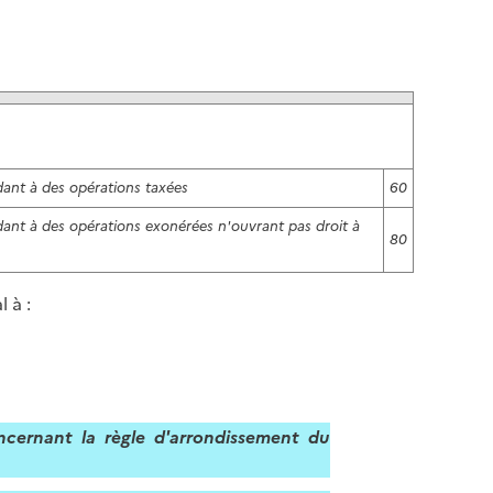
l
p
a
a
p
g
a
e
g
e
ant à des opérations taxées
60
ant à des opérations exonérées n'ouvrant pas droit à
80
 à :
ncernant la règle d'arrondissement du