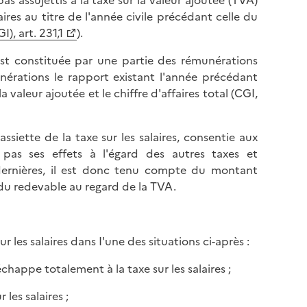
as assujettis à la taxe sur la valeur ajoutée (TVA)
ires au titre de l'année civile précédant celle du
), art. 231,1
).
A est constituée par une partie des rémunérations
érations le rapport existant l'année précédant
la valeur ajoutée et le chiffre d'affaires total (CGI,
ssiette de la taxe sur les salaires, consentie aux
 pas ses effets à l'égard des autres taxes et
es dernières, il est donc tenu compte du montant
 du redevable au regard de la TVA.
r les salaires dans I'une des situations ci-après :
échappe totalement à la taxe sur les salaires ;
 les salaires ;