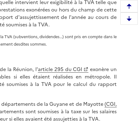
elle intervient leur exigibilité à la TVA telle que
R
t prestations exonérées ou hors du champ de cette
e
apport d'assujettissement de l'année au cours de
D
m
 été soumises à la TVA.
e
o
s
la TVA (subventions, dividendes...) sont pris en compte dans le
n
c
issement desdites sommes.
t
e
e
n
r
d
e
e la Réunion, l'
article 295 du CGI
exonère un
r
n
les si elles étaient réalisées en métropole. Il
e
h
té soumises à la TVA pour le calcul du rapport
e
a
n
u
b
 les départements de la Guyane et de Mayotte
(CGI,
t
a
rtements sont soumises à la taxe sur les salaires
d
s
ur si elles avaient été assujetties à la TVA.
e
d
l
e
a