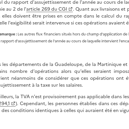
ul du rapport d'assujettissement de l'année au cours de laqu
ie au 2 de l'
article 269 du CGI
. Quant aux livraisons e
, elles doivent être prises en compte dans le calcul du r
elle l'exigibilité serait intervenue si ces opérations avaient
emarque :
Les autres flux financiers situés hors du champ d'application de 
e rapport d'assujettissement de l'année au cours de laquelle intervient l'e
 les départements de la Guadeloupe, de la Martinique et d
ains nombre d'opérations alors qu'elles seraient imposab
ient néanmoins de considérer que ces opérations ont é
ujettissement à la taxe sur les salaires.
ailleurs, la TVA n'est provisoirement pas applicable dans 
294,1
). Cependant, les personnes établies dans ces dépa
 des conditions identiques à celles qui auraient été en vigue