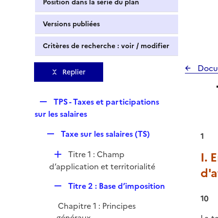
Position dans la série du plan
Versions publiées
Critères de recherche : voir / modifier
Docu
Replier
R
TPS - Taxes et participations
e
sur les salaires
p
R
Taxe sur les salaires (TS)
l
1
e
i
D
Titre 1 : Champ
I. 
p
e
é
d’application et territorialité
l
d'a
r
p
i
R
Titre 2 : Base d’imposition
l
e
e
10
i
r
Chapitre 1 : Principes
p
e
généraux