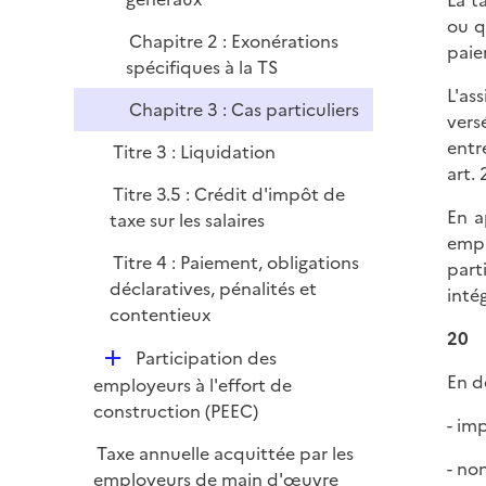
La t
l
r
ou q
i
Chapitre 2 : Exonérations
paie
e
spécifiques à la TS
r
L'as
Chapitre 3 : Cas particuliers
vers
entre
Titre 3 : Liquidation
art. 
Titre 3.5 : Crédit d'impôt de
En a
taxe sur les salaires
empl
Titre 4 : Paiement, obligations
part
déclaratives, pénalités et
inté
contentieux
20
D
Participation des
En d
é
employeurs à l'effort de
p
construction (PEEC)
- im
l
Taxe annuelle acquittée par les
i
- non
employeurs de main d'œuvre