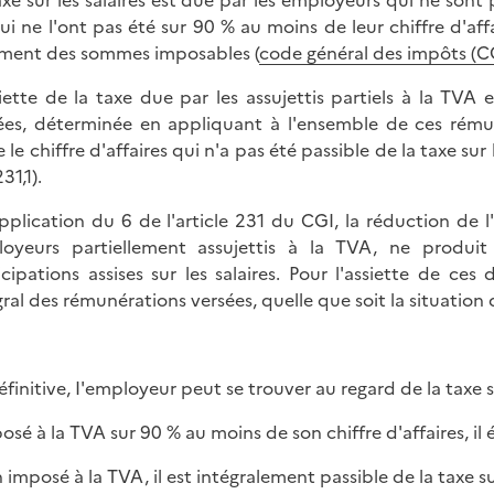
axe sur les salaires est due par les employeurs qui ne sont p
ui ne l'ont pas été sur 90 % au moins de leur chiffre d'affa
ment des sommes imposables (
code général des impôts (CGI
siette de la taxe due par les assujettis partiels à la TV
ées, déterminée en appliquant à l'ensemble de ces rémun
 le chiffre d'affaires qui n'a pas été passible de la taxe sur 
231,1).
pplication du 6 de l'article 231 du CGI, la réduction de l'a
oyeurs partiellement assujettis à la TVA, ne produit
icipations assises sur les salaires. Pour l'assiette de c
gral des rémunérations versées, quelle que soit la situation
éfinitive, I'employeur peut se trouver au regard de la taxe su
posé à la TVA sur 90 % au moins de son chiffre d'affaires, il 
 imposé à la TVA, il est intégralement passible de la taxe sur