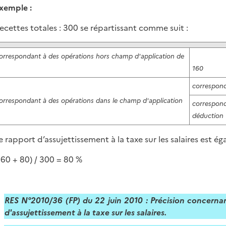
xemple :
ecettes totales : 300 se répartissant comme suit :
correspondant à des opérations hors champ d'application de
160
correspond
correspondant à des opérations dans le champ d'application
correspond
déduction
e rapport d’assujettissement à la taxe sur les salaires est égal
160 + 80) / 300 = 80 %
RES N°2010/36 (FP) du 22 juin 2010 : Précision concerna
d'assujettissement à la taxe sur les salaires.