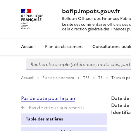
bofip.impots.gouv.fr
RÉPUBLIQUE
Bulletin Officiel des Finances Publ
FRANÇAISE
Le site des commentaires officiels des d
de la direction générale des Finances p
Accueil
Plan de classement
Consultations publi
Recherche simple (références, mots clés, partie 
Formulaire
de
recherche
Accueil
Plan de classement
TPS
TS
Taxes et par
Pas de date pour le plan
Date de 
Date de 
Pas de retour aux rescrits
Identifia
Table des matières