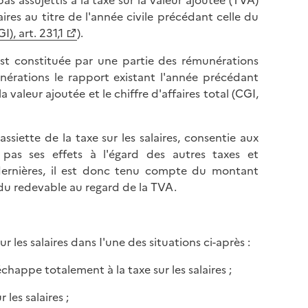
as assujettis à la taxe sur la valeur ajoutée (TVA)
ires au titre de l'année civile précédant celle du
), art. 231,1
).
A est constituée par une partie des rémunérations
érations le rapport existant l'année précédant
la valeur ajoutée et le chiffre d'affaires total (CGI,
ssiette de la taxe sur les salaires, consentie aux
 pas ses effets à l'égard des autres taxes et
es dernières, il est donc tenu compte du montant
 du redevable au regard de la TVA.
r les salaires dans I'une des situations ci-après :
échappe totalement à la taxe sur les salaires ;
 les salaires ;