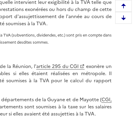
elle intervient leur exigibilité à la TVA telle que
R
t prestations exonérées ou hors du champ de cette
e
apport d'assujettissement de l'année au cours de
D
m
 été soumises à la TVA.
e
o
s
la TVA (subventions, dividendes, etc.) sont pris en compte dans
n
c
ncaissement desdites sommes.
t
e
e
n
r
d
e
e la Réunion, l'
article 295 du CGI
exonère un
r
n
les si elles étaient réalisées en métropole. Il
e
h
té soumises à la TVA pour le calcul du rapport
e
a
n
u
b
les départements de la Guyane et de Mayotte (
CGI,
t
a
rtements sont soumises à la taxe sur les salaires
d
s
ur si elles avaient été assujetties à la TVA.
e
d
l
e
a