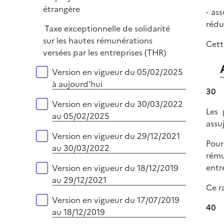
e
étrangère
- as
r
rédu
Taxe exceptionnelle de solidarité
sur les hautes rémunérations
Cett
versées par les entreprises (THR)
Versions sur la période
Version en vigueur du 05/02/2025
à aujourd'hui
30
Version en vigueur du 30/03/2022
Les 
au 05/02/2025
assuj
Version en vigueur du 29/12/2021
Pour
au 30/03/2022
rému
entr
Version en vigueur du 18/12/2019
au 29/12/2021
Ce r
Version en vigueur du 17/07/2019
40
au 18/12/2019