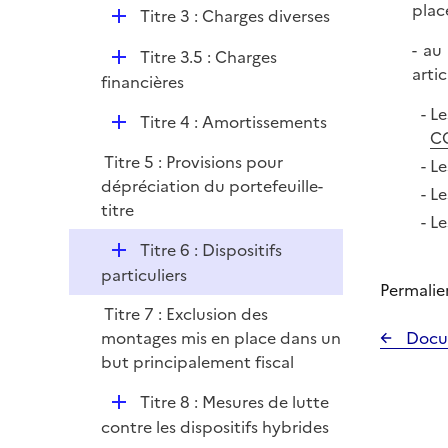
i
plac
r
D
Titre 3 : Charges diverses
l
e
é
i
- au
r
D
Titre 3.5 : Charges
p
e
arti
é
financières
l
r
p
i
Le
D
Titre 4 : Amortissements
l
e
C
é
i
r
Titre 5 : Provisions pour
Le
p
e
dépréciation du portefeuille-
l
Le
r
titre
i
Le
e
D
Titre 6 : Dispositifs
r
é
particuliers
Permalie
p
Titre 7 : Exclusion des
l
montages mis en place dans un
Docu
i
but principalement fiscal
e
r
D
Titre 8 : Mesures de lutte
é
contre les dispositifs hybrides