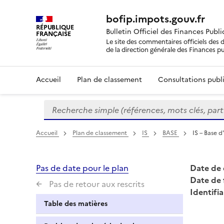
bofip.impots.gouv.fr
RÉPUBLIQUE
Bulletin Officiel des Finances Publ
FRANÇAISE
Le site des commentaires officiels des d
de la direction générale des Finances p
Accueil
Plan de classement
Consultations publi
Recherche simple (références, mots clés, partie 
Formulaire
de
recherche
Accueil
Plan de classement
IS
BASE
IS – Base d
Pas de date pour le plan
Date de 
Date de 
Pas de retour aux rescrits
Identifia
Table des matières