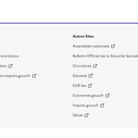
Autres Sites
Assemblée nationale
oncordance
Bulletin Officiel de la Sécurité Social
tion
Circulaires
es.impots.gouv.fr
Douane
EUR-lex
Economie.gouv.fr
Impots.gouv.fr
Sénat