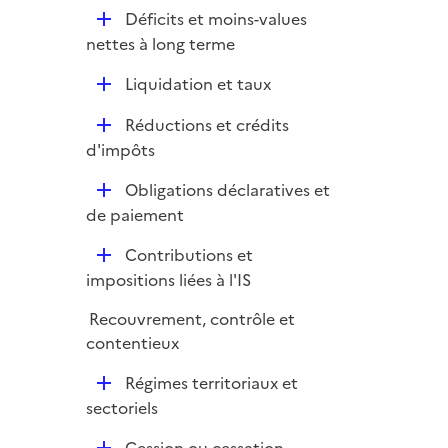
p
D
Déficits et moins-values
l
é
nettes à long terme
i
p
e
D
Liquidation et taux
l
r
é
i
D
Réductions et crédits
p
e
é
d'impôts
l
r
p
i
D
Obligations déclaratives et
l
e
é
de paiement
i
r
p
e
D
Contributions et
l
r
é
impositions liées à l'IS
i
p
e
Recouvrement, contrôle et
l
r
contentieux
i
e
D
Régimes territoriaux et
r
é
sectoriels
p
D