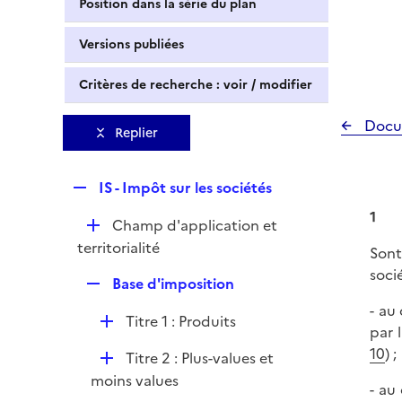
Position dans la série du plan
Versions publiées
Critères de recherche : voir / modifier
Docu
Replier
R
IS - Impôt sur les sociétés
e
1
D
Champ d'application et
p
é
territorialité
l
Sont
p
i
soci
R
Base d'imposition
l
e
e
i
- au
r
D
Titre 1 : Produits
p
e
par 
é
l
r
10
) ;
D
Titre 2 : Plus-values et
p
i
é
moins values
l
- au
e
p