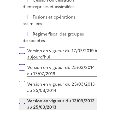
Cession ou cessation
l
é
d'entreprises et assimilées
i
p
e
D
Fusions et opérations
l
r
é
assimilées
i
p
e
D
Régime fiscal des groupes
l
r
é
de sociétés
i
p
e
Versions sur la période
Version en vigueur du 17/07/2019 à
l
r
aujourd'hui
i
e
Version en vigueur du 25/03/2014
r
au 17/07/2019
Version en vigueur du 25/03/2013
au 25/03/2014
Version en vigueur du 12/09/2012
au 25/03/2013