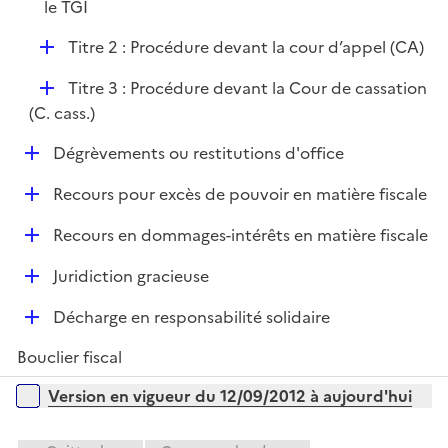
é
le TGI
l
p
i
D
Titre 2 : Procédure devant la cour d’appel (CA)
l
e
é
i
r
D
Titre 3 : Procédure devant la Cour de cassation
p
e
é
(C. cass.)
l
r
p
i
D
Dégrèvements ou restitutions d'office
l
e
é
i
r
D
Recours pour excès de pouvoir en matière fiscale
p
e
é
l
r
D
Recours en dommages-intérêts en matière fiscale
p
i
é
l
e
D
Juridiction gracieuse
p
i
r
é
l
e
D
Décharge en responsabilité solidaire
p
i
r
é
l
e
Bouclier fiscal
p
i
r
l
Versions sur la période
e
Version en vigueur du 12/09/2012 à aujourd'hui
i
r
e