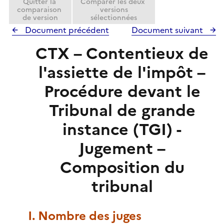
Quitter la
Comparer les deux
r
comparaison
versions
de version
sélectionnées
Document précédent
Document suivant
CTX – Contentieux de
l'assiette de l'impôt –
Procédure devant le
Tribunal de grande
instance (TGI) -
Jugement –
Composition du
tribunal
I. Nombre des juges