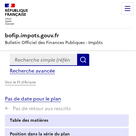
RÉPUBLIQUE
FRANÇAISE
bofip.impots.gouv.fr
Bulletin Officiel des Finances Publiques - Impôts
Recherche simple (références, mots clés, partie du titre
Formulaire
Rechercher
de
Recherche avancée
recherche
Voir le fil d'Ariane
Pas de date pour le plan
Pas de retour aux rescrits
Table des matières
Position dans la série du plan