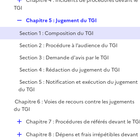
Chapitre 4 : Incidents de procédures devant le
l
r
é
TGI
i
p
e
R
Chapitre 5 : Jugement du TGI
l
r
e
i
Section 1 : Composition du TGI
p
e
l
r
Section 2 : Procédure à l’audience du TGI
i
Section 3 : Demande d'avis par le TGI
e
r
Section 4 : Rédaction du jugement du TGI
Section 5 : Notification et exécution du jugement
du TGI
Chapitre 6 : Voies de recours contre les jugements
du TGI
D
Chapitre 7 : Procédures de référés devant le TG
é
D
Chapitre 8 : Dépens et frais irrépétibles devant
p