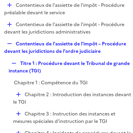
i
D
Contentieux de l'assiette de l'impôt - Procédure
l
e
é
préalable devant le service
i
r
p
e
D
Contentieux de l'assiette de l'impôt - Procédure
l
r
é
devant les juridictions administratives
i
p
e
R
Contentieux de l'assiette de l'impôt – Procédure
l
r
e
devant les juridictions de l'ordre judiciaire
i
p
e
R
Titre 1 : Procédure devant le Tribunal de grande
l
r
e
instance (TGI)
i
p
e
Chapitre 1 : Compétence du TGI
l
r
i
D
Chapitre 2 : Introduction des instances devant
e
é
le TGI
r
p
D
Chapitre 3 : Instruction des instances et
l
é
mesures spéciales d’instruction par le TGI
i
p
e
D