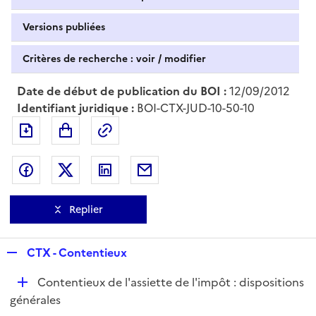
Versions publiées
Critères de recherche : voir / modifier
Date de début de publication du BOI :
12/09/2012
Identifiant juridique :
BOI-CTX-JUD-10-50-10
Exporter le document au format pdf
Permalien : adresse web de ce doc
Partager sur Facebook
Partager sur Twitter
Partager sur LinkedIn
Partager par messagerie
Replier
R
CTX - Contentieux
e
D
Contentieux de l'assiette de l'impôt : dispositions
p
é
générales
l
p