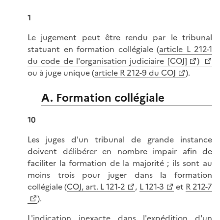
1
Le jugement peut être rendu par le tribunal
statuant en formation collégiale (
article L 212-1
du code de l'organisation judiciaire [COJ]
)
ou à juge unique (
article R 212-9 du COJ
).
A. Formation collégiale
10
Les juges d'un tribunal de grande instance
doivent délibérer en nombre impair afin de
faciliter la formation de la majorité ; ils sont au
moins trois pour juger dans la formation
collégiale (
COJ, art. L 121-2
,
L 121-3
et
R 212-7
).
L'indication inexacte dans l'expédition d'un