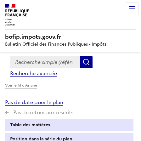
RÉPUBLIQUE
FRANÇAISE
bofip.impots.gouv.fr
Bulletin Officiel des Finances Publiques - Impôts
Recherche simple (références, mots clés, partie du titre
Formulaire
Rechercher
de
Recherche avancée
recherche
Voir le fil d'Ariane
Pas de date pour le plan
Pas de retour aux rescrits
Table des matières
Position dans la série du plan