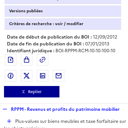
Versions publiées
Critères de recherche : voir / modifier
Date de début de publication du BOI :
12/09/2012
Date de fin de publication du BOI :
07/01/2013
Identifiant juridique :
BOI-RPPM-RCM-10-10-100-10
Exporter le document au format pdf
Permalien : adresse web de ce doc
Partager sur Facebook
Partager sur Twitter
Partager sur LinkedIn
Partager par messagerie
Replier
R
RPPM - Revenus et profits du patrimoine mobilier
e
D
Plus-values sur biens meubles et taxe forfaitaire sur
p
é