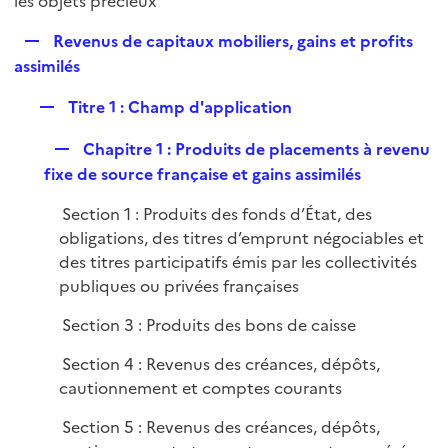
les objets précieux
l
p
i
R
Revenus de capitaux mobiliers, gains et profits
l
e
e
assimilés
i
r
p
e
R
Titre 1 : Champ d'application
l
r
e
i
R
Chapitre 1 : Produits de placements à revenu
p
e
e
fixe de source française et gains assimilés
l
r
p
i
Section 1 : Produits des fonds d’État, des
l
e
obligations, des titres d’emprunt négociables et
i
r
des titres participatifs émis par les collectivités
e
publiques ou privées françaises
r
Section 3 : Produits des bons de caisse
Section 4 : Revenus des créances, dépôts,
cautionnement et comptes courants
Section 5 : Revenus des créances, dépôts,