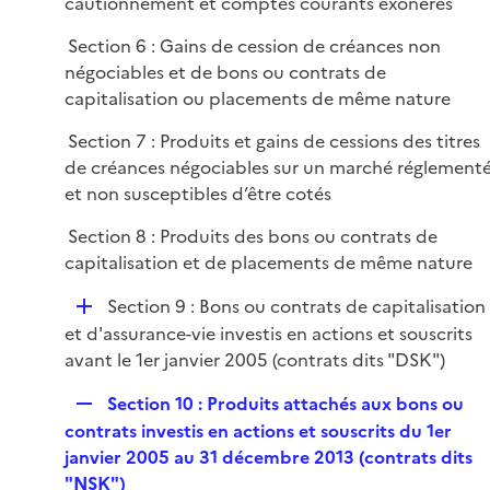
cautionnement et comptes courants exonérés
Section 6 : Gains de cession de créances non
négociables et de bons ou contrats de
capitalisation ou placements de même nature
Section 7 : Produits et gains de cessions des titres
de créances négociables sur un marché réglement
et non susceptibles d’être cotés
Section 8 : Produits des bons ou contrats de
capitalisation et de placements de même nature
D
Section 9 : Bons ou contrats de capitalisation
é
et d'assurance-vie investis en actions et souscrits
p
avant le 1er janvier 2005 (contrats dits "DSK")
l
R
Section 10 : Produits attachés aux bons ou
i
e
contrats investis en actions et souscrits du 1er
e
p
janvier 2005 au 31 décembre 2013 (contrats dits
r
l
"NSK")