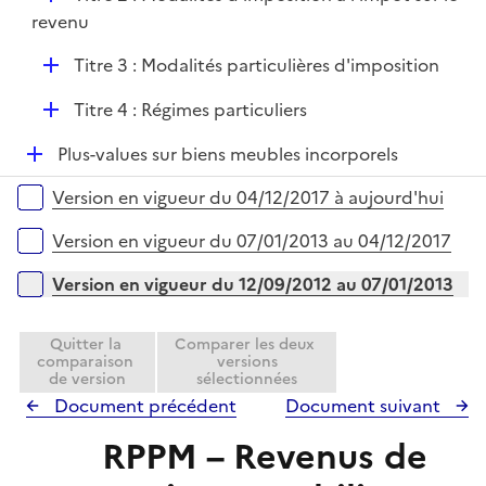
é
revenu
p
D
Titre 3 : Modalités particulières d'imposition
l
é
i
D
Titre 4 : Régimes particuliers
p
e
é
l
r
D
Plus-values sur biens meubles incorporels
p
i
é
l
e
Versions sur la période
Version en vigueur du 04/12/2017 à aujourd'hui
p
i
r
l
e
Version en vigueur du 07/01/2013 au 04/12/2017
i
r
e
Version en vigueur du 12/09/2012 au 07/01/2013
r
Quitter la
Comparer les deux
comparaison
versions
de version
sélectionnées
Document précédent
Document suivant
RPPM – Revenus de