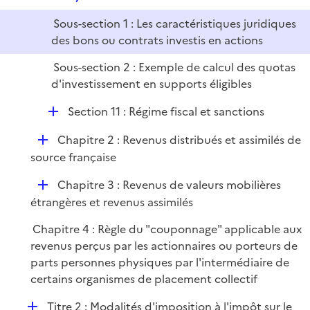
i
Sous-section 1 : Les caractéristiques juridiques
e
des bons ou contrats investis en actions
r
Sous-section 2 : Exemple de calcul des quotas
d'investissement en supports éligibles
D
Section 11 : Régime fiscal et sanctions
é
D
Chapitre 2 : Revenus distribués et assimilés de
p
é
source française
l
p
i
D
Chapitre 3 : Revenus de valeurs mobilières
l
e
é
étrangères et revenus assimilés
i
r
p
e
Chapitre 4 : Règle du "couponnage" applicable aux
l
r
revenus perçus par les actionnaires ou porteurs de
i
parts personnes physiques par l'intermédiaire de
e
certains organismes de placement collectif
r
D
Titre 2 : Modalités d'imposition à l'impôt sur le