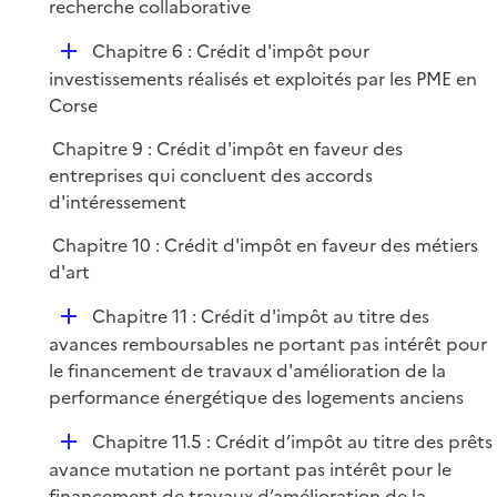
é
recherche collaborative
l
e
p
i
r
D
Chapitre 6 : Crédit d'impôt pour
l
e
é
investissements réalisés et exploités par les PME en
i
r
p
Corse
e
l
r
Chapitre 9 : Crédit d'impôt en faveur des
i
entreprises qui concluent des accords
e
d'intéressement
r
Chapitre 10 : Crédit d'impôt en faveur des métiers
d'art
D
Chapitre 11 : Crédit d'impôt au titre des
é
avances remboursables ne portant pas intérêt pour
p
le financement de travaux d'amélioration de la
l
performance énergétique des logements anciens
i
D
Chapitre 11.5 : Crédit d’impôt au titre des prêts
e
é
avance mutation ne portant pas intérêt pour le
r
p
financement de travaux d’amélioration de la