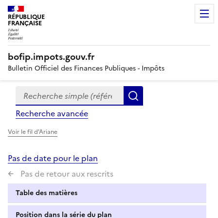
RÉPUBLIQUE
FRANÇAISE
bofip.impots.gouv.fr
Bulletin Officiel des Finances Publiques - Impôts
Recherche simple (références, mots clés, partie du titre
Formulaire
Rechercher
de
Recherche avancée
recherche
Voir le fil d'Ariane
Pas de date pour le plan
Pas de retour aux rescrits
Table des matières
Position dans la série du plan