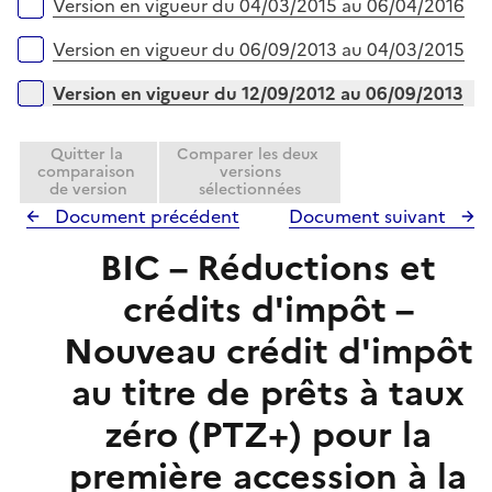
e
Version en vigueur du 04/03/2015 au 06/04/2016
r
Version en vigueur du 06/09/2013 au 04/03/2015
Version en vigueur du 12/09/2012 au 06/09/2013
Quitter la
Comparer les deux
comparaison
versions
de version
sélectionnées
Document précédent
Document suivant
BIC – Réductions et
crédits d'impôt –
Nouveau crédit d'impôt
au titre de prêts à taux
zéro (PTZ+) pour la
première accession à la