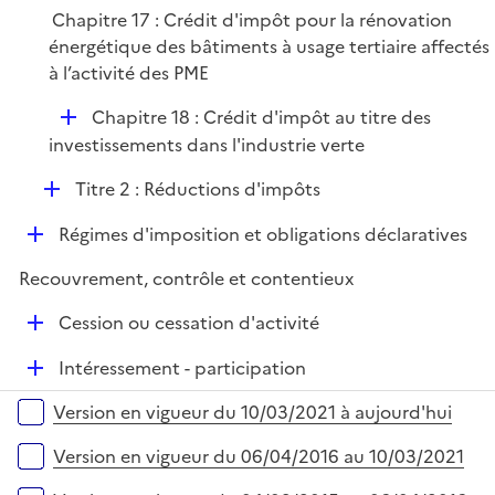
p
e
Chapitre 17 : Crédit d'impôt pour la rénovation
l
r
énergétique des bâtiments à usage tertiaire affectés
i
à l’activité des PME
e
r
D
Chapitre 18 : Crédit d'impôt au titre des
é
investissements dans l'industrie verte
p
D
Titre 2 : Réductions d'impôts
l
é
i
D
Régimes d'imposition et obligations déclaratives
p
e
é
l
r
Recouvrement, contrôle et contentieux
p
i
l
e
D
Cession ou cessation d'activité
i
r
é
e
D
Intéressement - participation
p
r
é
l
Versions sur la période
Version en vigueur du 10/03/2021 à aujourd'hui
p
i
l
e
Version en vigueur du 06/04/2016 au 10/03/2021
i
r