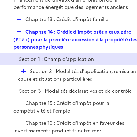
l
performance énergétique des logements anciens
i
D
Chapitre 13 : Crédit d'impôt famille
e
é
r
R
Chapitre 14 : Crédit d'impôt prêt à taux zéro
p
e
(PTZ+) pour la première accession à la propriété de
l
p
personnes physiques
i
l
e
Section 1 : Champ d'application
i
r
e
D
Section 2 : Modalités d'application, remise en
r
é
cause et situations particulières
p
Section 3 : Modalités déclaratives et de contrôle
l
i
D
Chapitre 15 : Crédit d'impôt pour la
e
é
compétitivité et l'emploi
r
p
D
Chapitre 16 : Crédit d'impôt en faveur des
l
é
investissements productifs outre-mer
i