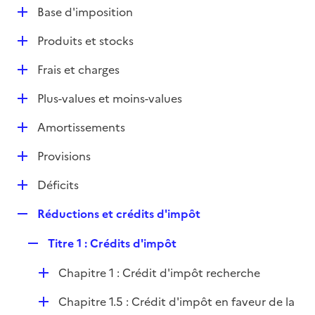
l
D
Base d'imposition
p
i
é
l
e
D
Produits et stocks
p
i
r
é
l
e
D
Frais et charges
p
i
r
é
l
e
D
Plus-values et moins-values
p
i
r
é
l
e
D
Amortissements
p
i
r
é
l
e
D
Provisions
p
i
r
é
l
e
D
Déficits
p
i
r
é
l
e
R
Réductions et crédits d'impôt
p
i
r
e
l
e
R
Titre 1 : Crédits d'impôt
p
i
r
e
l
e
D
Chapitre 1 : Crédit d'impôt recherche
p
i
r
é
l
e
D
Chapitre 1.5 : Crédit d'impôt en faveur de la
p
i
r