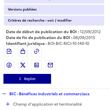
Versions publiées
Critères de recherche : voir / modifier
Date de début de publication du BOI :
12/09/2012
Date de fin de publication du BOI :
06/09/2013
Identifiant juridique :
BOI-BIC-RICI-10-140-10
Exporter le document au format pdf
Permalien : adresse web de ce doc
Partager sur Facebook
Partager sur Twitter
Partager sur LinkedIn
Partager par messagerie
Replier
R
BIC - Bénéfices industriels et commerciaux
e
D
Champ d'application et territorialité
p
é