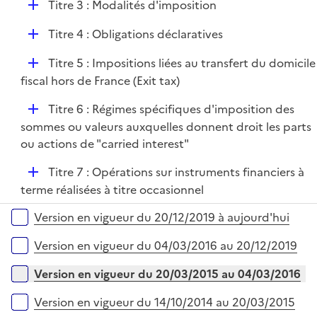
D
Titre 3 : Modalités d'imposition
p
é
l
D
Titre 4 : Obligations déclaratives
p
i
é
l
e
D
Titre 5 : Impositions liées au transfert du domicile
p
i
r
é
fiscal hors de France (Exit tax)
l
e
p
i
r
D
Titre 6 : Régimes spécifiques d'imposition des
l
e
é
sommes ou valeurs auxquelles donnent droit les parts
i
r
p
ou actions de "carried interest"
e
l
r
D
Titre 7 : Opérations sur instruments financiers à
i
é
terme réalisées à titre occasionnel
e
p
r
Versions sur la période
Version en vigueur du 20/12/2019 à aujourd'hui
l
i
Version en vigueur du 04/03/2016 au 20/12/2019
e
r
Version en vigueur du 20/03/2015 au 04/03/2016
Version en vigueur du 14/10/2014 au 20/03/2015