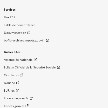
Services
Flux RSS
Table de concordance
Documentation
bofip-archives.impots.gouv.fr
Autres Sites
Assemblée nationale
Bulletin Officiel de la Sécurité Sociale
Circulaires
Douane
EUR-lex
Economie.gouv.fr
Impots.gouv.fr