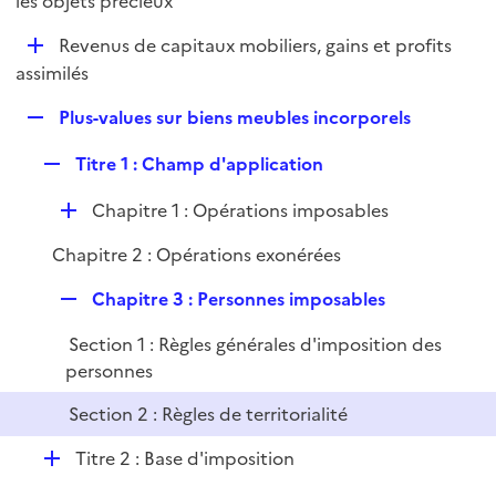
les objets précieux
l
p
i
D
Revenus de capitaux mobiliers, gains et profits
l
e
é
assimilés
i
r
p
e
R
Plus-values sur biens meubles incorporels
l
r
e
i
R
Titre 1 : Champ d'application
p
e
e
l
r
D
Chapitre 1 : Opérations imposables
p
i
é
l
e
Chapitre 2 : Opérations exonérées
p
i
r
l
e
R
Chapitre 3 : Personnes imposables
i
r
e
e
Section 1 : Règles générales d'imposition des
p
r
personnes
l
i
Section 2 : Règles de territorialité
e
D
r
Titre 2 : Base d'imposition
é