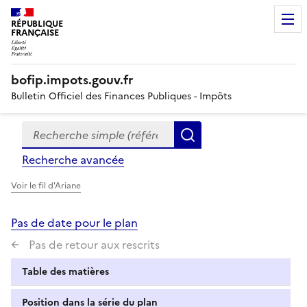
RÉPUBLIQUE
FRANÇAISE
bofip.impots.gouv.fr
Bulletin Officiel des Finances Publiques - Impôts
Recherche simple (références, mots clés, partie du titre
Formulaire
Rechercher
de
Recherche avancée
recherche
Voir le fil d'Ariane
Pas de date pour le plan
Pas de retour aux rescrits
Table des matières
Position dans la série du plan