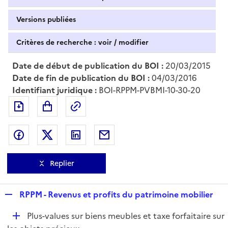
Versions publiées
Critères de recherche : voir / modifier
Date de début de publication du BOI :
20/03/2015
Date de fin de publication du BOI :
04/03/2016
Identifiant juridique :
BOI-RPPM-PVBMI-10-30-20
Exporter le document au format pdf
Permalien : adresse web de ce doc
Partager sur Facebook
Partager sur Twitter
Partager sur LinkedIn
Partager par messagerie
Replier
R
RPPM - Revenus et profits du patrimoine mobilier
e
D
Plus-values sur biens meubles et taxe forfaitaire sur
p
é