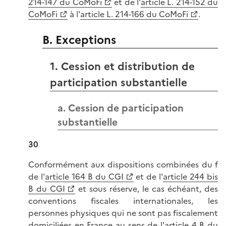
214-147 du CoMoFi
et de l'
article L. 214-152 du
CoMoFi
à l'
article L. 214-166 du CoMoFi
.
B. Exceptions
1. Cession et distribution de
participation substantielle
a. Cession de participation
substantielle
30
Conformément aux dispositions combinées du f
de l'
article 164 B du CGI
et de l'
article 244 bis
B du CGI
et sous réserve, le cas échéant, des
conventions fiscales internationales, les
personnes physiques qui ne sont pas fiscalement
domiciliées en France au sens de l'
article 4 B du