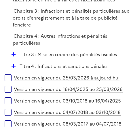
Chapitre 3 : Infractions et pénalités particulières au
droits d’enregistrement et à la taxe de publicité
foncière
Chapitre 4 : Autres infractions et pénalités
particulières
D
Titre 3 : Mise en œuvre des pénalités fiscales
é
D
Titre 4 : Infractions et sanctions pénales
p
é
l
Versions sur la période
Version en vigueur du 25/03/2026 à aujourd'hui
p
i
l
e
Version en vigueur du 16/04/2025 au 25/03/2026
i
r
e
Version en vigueur du 03/10/2018 au 16/04/2025
r
Version en vigueur du 04/07/2018 au 03/10/2018
Version en vigueur du 08/03/2017 au 04/07/2018