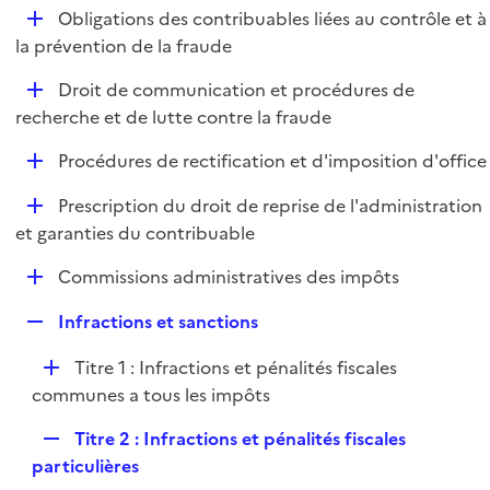
l
D
Obligations des contribuables liées au contrôle et à
p
i
é
la prévention de la fraude
l
e
p
i
r
D
Droit de communication et procédures de
l
e
é
recherche et de lutte contre la fraude
i
r
p
e
D
Procédures de rectification et d'imposition d'office
l
r
é
i
D
Prescription du droit de reprise de l'administration
p
e
é
et garanties du contribuable
l
r
p
i
D
Commissions administratives des impôts
l
e
é
i
r
R
Infractions et sanctions
p
e
e
l
r
D
Titre 1 : Infractions et pénalités fiscales
p
i
é
communes a tous les impôts
l
e
p
i
r
R
Titre 2 : Infractions et pénalités fiscales
l
e
e
particulières
i
r