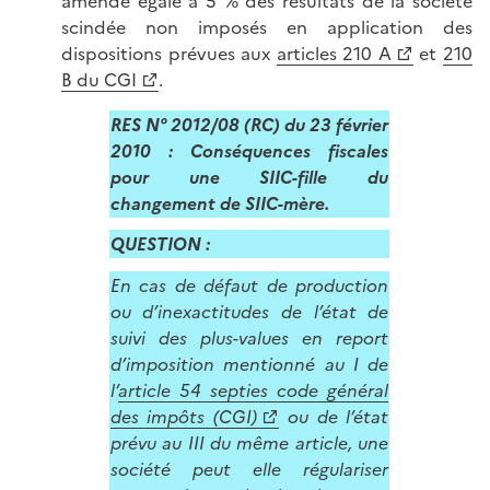
amende égale à 5 % des résultats de la société
scindée non imposés en application des
dispositions prévues aux
articles 210 A
et
210
B du CGI
.
RES N° 2012/08 (RC) du 23 février
2010 : Conséquences fiscales
pour une SIIC-fille du
changement de SIIC-mère.
QUESTION :
En cas de défaut de production
ou d’inexactitudes de l’état de
suivi des plus-values en report
d’imposition mentionné au I de
l’
article 54 septies code général
des impôts (CGI)
ou de l’état
prévu au III du même article, une
société peut elle régulariser