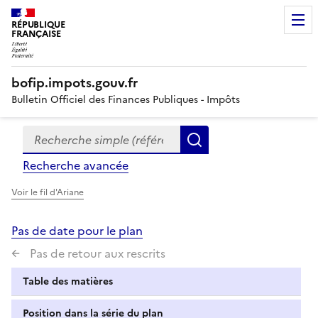
RÉPUBLIQUE
FRANÇAISE
bofip.impots.gouv.fr
Bulletin Officiel des Finances Publiques - Impôts
Recherche simple (références, mots clés, partie du titre
Formulaire
Rechercher
de
Recherche avancée
recherche
Voir le fil d'Ariane
Pas de date pour le plan
Pas de retour aux rescrits
Table des matières
Position dans la série du plan