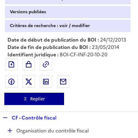
Versions publiées
Critères de recherche : voir / modifier
Date de début de publication du BOI :
24/12/2013
Date de fin de publication du BOI :
23/05/2014
Identifiant juridique :
BOI-CF-INF-20-10-20
Exporter le document au format pdf
Permalien : adresse web de ce doc
Partager sur Facebook
Partager sur Twitter
Partager sur LinkedIn
Partager par messagerie
Replier
R
CF - Contrôle fiscal
e
D
Organisation du contrôle fiscal
p
é