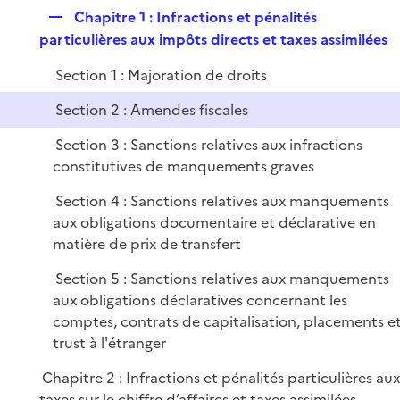
p
e
R
Chapitre 1 : Infractions et pénalités
l
r
e
particulières aux impôts directs et taxes assimilées
i
p
e
Section 1 : Majoration de droits
l
r
i
Section 2 : Amendes fiscales
e
Section 3 : Sanctions relatives aux infractions
r
constitutives de manquements graves
Section 4 : Sanctions relatives aux manquements
aux obligations documentaire et déclarative en
matière de prix de transfert
Section 5 : Sanctions relatives aux manquements
aux obligations déclaratives concernant les
comptes, contrats de capitalisation, placements e
trust à l'étranger
Chapitre 2 : Infractions et pénalités particulières au
taxes sur le chiffre d’affaires et taxes assimilées