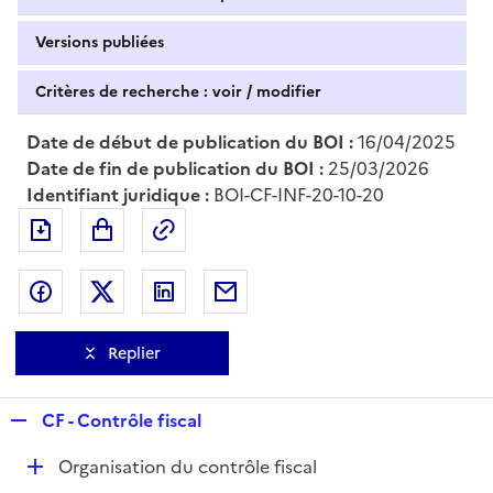
Versions publiées
Critères de recherche : voir / modifier
Date de début de publication du BOI :
16/04/2025
Date de fin de publication du BOI :
25/03/2026
Identifiant juridique :
BOI-CF-INF-20-10-20
Exporter le document au format pdf
Permalien : adresse web de ce doc
Partager sur Facebook
Partager sur Twitter
Partager sur LinkedIn
Partager par messagerie
Replier
R
CF - Contrôle fiscal
e
D
Organisation du contrôle fiscal
p
é