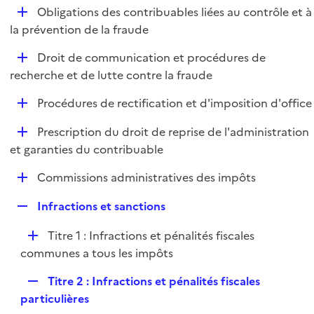
l
D
Obligations des contribuables liées au contrôle et à
p
i
é
la prévention de la fraude
l
e
p
i
r
D
Droit de communication et procédures de
l
e
é
recherche et de lutte contre la fraude
i
r
p
e
D
Procédures de rectification et d'imposition d'office
l
r
é
i
D
Prescription du droit de reprise de l'administration
p
e
é
et garanties du contribuable
l
r
p
i
D
Commissions administratives des impôts
l
e
é
i
r
R
Infractions et sanctions
p
e
e
l
r
D
Titre 1 : Infractions et pénalités fiscales
p
i
é
communes a tous les impôts
l
e
p
i
r
R
Titre 2 : Infractions et pénalités fiscales
l
e
e
particulières
i
r