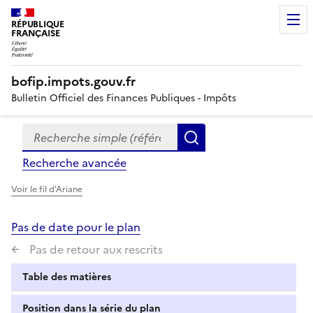
RÉPUBLIQUE
FRANÇAISE
bofip.impots.gouv.fr
Bulletin Officiel des Finances Publiques - Impôts
Recherche simple (références, mots clés, partie du titre
Formulaire
Rechercher
de
Recherche avancée
recherche
Voir le fil d'Ariane
Pas de date pour le plan
Pas de retour aux rescrits
Table des matières
Position dans la série du plan