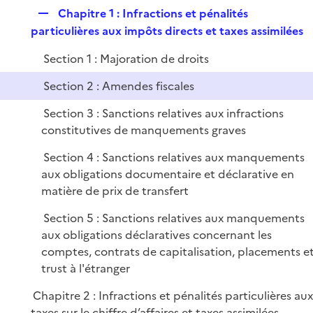
p
e
R
Chapitre 1 : Infractions et pénalités
l
r
e
particulières aux impôts directs et taxes assimilées
i
p
e
Section 1 : Majoration de droits
l
r
i
Section 2 : Amendes fiscales
e
Section 3 : Sanctions relatives aux infractions
r
constitutives de manquements graves
Section 4 : Sanctions relatives aux manquements
aux obligations documentaire et déclarative en
matière de prix de transfert
Section 5 : Sanctions relatives aux manquements
aux obligations déclaratives concernant les
comptes, contrats de capitalisation, placements e
trust à l'étranger
Chapitre 2 : Infractions et pénalités particulières au
taxes sur le chiffre d’affaires et taxes assimilées