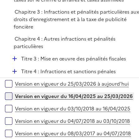
Chapitre 3 : Infractions et pénalités particulières au
droits d’enregistrement et à la taxe de publicité
foncière
Chapitre 4 : Autres infractions et pénalités
particulières
D
Titre 3 : Mise en œuvre des pénalités fiscales
é
D
Titre 4 : Infractions et sanctions pénales
p
é
l
Versions sur la période
Version en vigueur du 25/03/2026 à aujourd'hui
p
i
l
e
Version en vigueur du 16/04/2025 au 25/03/2026
i
r
e
Version en vigueur du 03/10/2018 au 16/04/2025
r
Version en vigueur du 04/07/2018 au 03/10/2018
Version en vigueur du 08/03/2017 au 04/07/2018