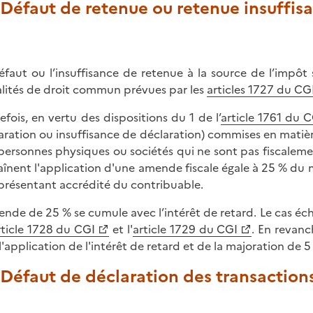
. Défaut de retenue ou retenue insuffis
éfaut ou l’insuffisance de retenue à la source de l’impôt s
lités de droit commun prévues par les
articles 1727 du CGI
efois, en vertu des dispositions du 1 de l’
article 1761 du 
aration ou insuffisance de déclaration) commises en matière
personnes physiques ou sociétés qui ne sont pas fiscaleme
aînent l'application d'une amende fiscale égale à 25 % du m
eprésentant accrédité du contribuable.
ende de 25 % se cumule avec l’intérêt de retard. Le cas éch
rticle 1728 du CGI
et l'
article 1729 du CGI
. En revanc
l'application de l'intérêt de retard et de la majoration de 5
 Défaut de déclaration des transactions