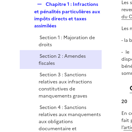
r
Les 
R
Chapitre 1 : Infractions
l
reve
e
et pénalités particulières aux
i
du 
p
impôts directs et taxes
e
l
assimilées
r
Les 
i
Section 1 : Majoration de
e
- la
droits
r
- le
Section 2 : Amendes
disp
fiscales
béné
somm
Section 3 : Sanctions
relatives aux infractions
constitutives de
manquements graves
20
Section 4 : Sanctions
En c
relatives aux manquements
fait
aux obligations
l’
art
documentaire et