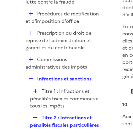
tout
p
lutte contre la fraude
r
dont
l
D
Procédures de rectification
d'ai
i
é
et d'imposition d'office
e
En r
p
r
D
Prescription du droit de
cons
l
é
reprise de l'administration et
elle
i
p
garanties du contribuable
et d
e
l
en c
r
D
Commissions
i
port
é
administratives des impôts
e
rece
p
r
géné
R
Infractions et sanctions
l
e
i
D
Titre 1 : Infractions et
p
e
é
pénalités fiscales communes a
l
r
10
p
tous les impôts
i
l
e
Aux 
R
Titre 2 : Infractions et
i
r
sont
e
pénalités fiscales particulières
e
p