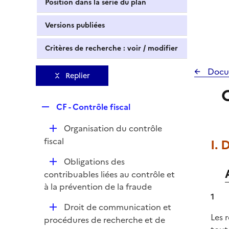
Position dans la série du plan
Versions publiées
Critères de recherche : voir / modifier
Docu
Replier
R
CF - Contrôle fiscal
e
D
Organisation du contrôle
p
é
fiscal
I. 
l
p
i
D
Obligations des
l
e
é
contribuables liées au contrôle et
i
r
p
à la prévention de la fraude
e
1
l
r
D
Droit de communication et
i
Les 
é
procédures de recherche et de
e