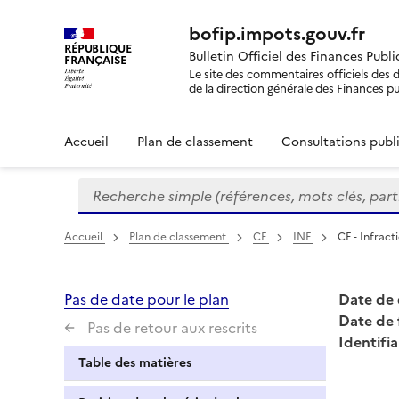
bofip.impots.gouv.fr
RÉPUBLIQUE
Bulletin Officiel des Finances Publ
FRANÇAISE
Le site des commentaires officiels des d
de la direction générale des Finances p
Accueil
Plan de classement
Consultations publi
Recherche simple (références, mots clés, partie 
Formulaire
de
recherche
Accueil
Plan de classement
CF
INF
CF - Infract
Pas de date pour le plan
Date de 
Date de 
Pas de retour aux rescrits
Identifia
Table des matières