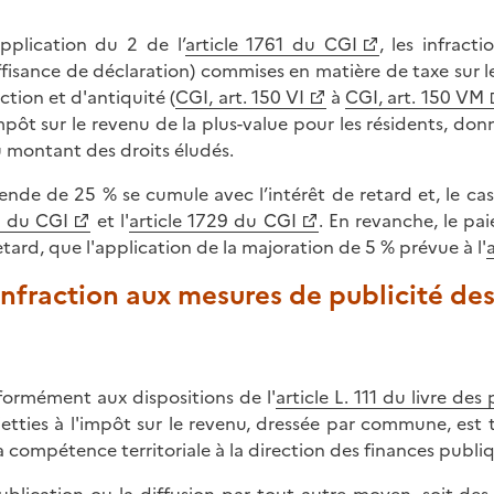
pplication du 2 de l’
article 1761 du CGI
, les infract
ffisance de déclaration) commises en matière de taxe sur les
ection et d'antiquité (
CGI, art. 150 VI
à
CGI, art. 150 VM
impôt sur le revenu de la plus-value pour les résidents, do
 montant des droits éludés.
ende de 25 % se cumule avec l’intérêt de retard et, le cas
 du CGI
et l'
article 1729 du CGI
. En revanche, le pai
etard, que l'application de la majoration de 5 % prévue à l'
Infraction aux mesures de publicité de
ormément aux dispositions de l'
article L. 111 du livre des
jetties à l'impôt sur le revenu, dressée par commune, est 
a compétence territoriale à la direction des finances publi
ublication ou la diffusion par tout autre moyen, soit des l