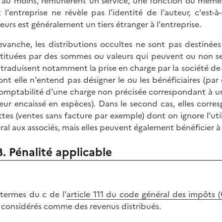
 au moins, rémunèrent un service, une fonction ou même u
 l'entreprise ne révèle pas l'identité de l'auteur, c'est-
lleurs est généralement un tiers étranger à l'entreprise.
evanche, les distributions occultes ne sont pas destinée
tituées par des sommes ou valeurs qui peuvent ou non se 
s traduisent notamment la prise en charge par la société 
ont elle n'entend pas désigner le ou les bénéficiaires (par
omptabilité d'une charge non précisée correspondant à une
eur encaissé en espèces). Dans le second cas, elles corre
ttes (ventes sans facture par exemple) dont on ignore l'util
ral aux associés, mais elles peuvent également bénéficier à
B. Pénalité applicable
termes du c de l'
article 111 du code général des impôts 
 considérés comme des revenus distribués.