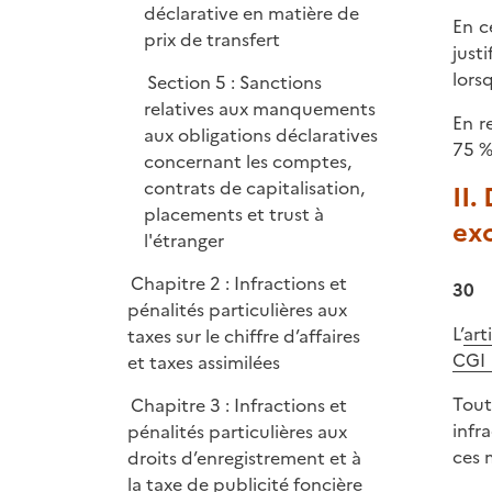
déclarative en matière de
En c
prix de transfert
just
lors
Section 5 : Sanctions
relatives aux manquements
En r
aux obligations déclaratives
75 %
concernant les comptes,
contrats de capitalisation,
II.
placements et trust à
exo
l'étranger
Chapitre 2 : Infractions et
30
pénalités particulières aux
L’
art
taxes sur le chiffre d’affaires
CGI
et taxes assimilées
Tout
Chapitre 3 : Infractions et
infr
pénalités particulières aux
ces 
droits d’enregistrement et à
la taxe de publicité foncière