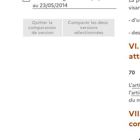
au 23/05/2014
visa
- d'
Quitter la
Comparer les deux
comparaison
versions
- de
de version
sélectionnées
VI.
at
70
L'
art
l'
art
du m
VII
com