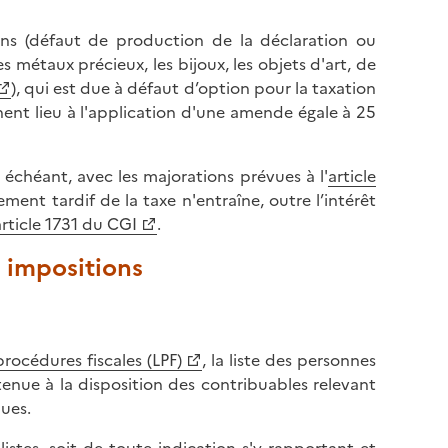
l
p
a
a
ions (défaut de production de la déclaration ou
p
g
 métaux précieux, les bijoux, les objets d'art, de
a
e
), qui est due à défaut d’option pour la taxation
g
nnent lieu à l'application d'une amende égale à 25
e
 échéant, avec les majorations prévues à l'
article
ement tardif de la taxe n'entraîne, outre l’intérêt
article 1731 du CGI
.
s impositions
 procédures fiscales (LPF)
, la liste des personnes
tenue à la disposition des contribuables relevant
ques.
istes, soit de toute indication s'y rapportant et