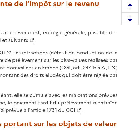
ante de l’impôt sur le revenu
R
e
D
m
e
o
ur le revenu est, en règle générale, passible des
s
n
 et suivants
.
c
t
e
CGI
, les infractions (défaut de production de la
e
n
 de prélèvement sur les plus-values réalisées par
r
d
nt domiciliées en France (
CGI, art. 244 bis A, I
)
e
r
ontant des droits éludés qui doit être réglée par
n
e
h
e
a
éant, elle se cumule avec les majorations prévues
n
u
he, le paiement tardif du prélèvement n'entraîne
b
t
 % prévue à l'
article 1731 du CGI
.
a
d
s
 portant sur les objets de valeur
e
d
l
e
a