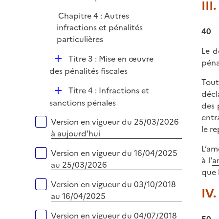
III
Chapitre 4 : Autres
infractions et pénalités
40
particulières
Le d
D
Titre 3 : Mise en œuvre
péna
é
des pénalités fiscales
p
Tout
D
Titre 4 : Infractions et
l
décl
é
sanctions pénales
i
des 
p
e
entr
Versions sur la période
Version en vigueur du 25/03/2026
l
r
le r
à aujourd'hui
i
L’am
e
Version en vigueur du 16/04/2025
à l'
a
r
au 25/03/2026
que 
Version en vigueur du 03/10/2018
IV.
au 16/04/2025
Version en vigueur du 04/07/2018
50