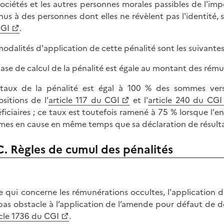
sociétés et les autres personnes morales passibles de l'imp
nus à des personnes dont elles ne révèlent pas l'identité, s
CGI
.
modalités d'application de cette pénalité sont les suivantes
 base de calcul de la pénalité est égale au montant des rému
 taux de la pénalité est égal à 100 % des sommes vers
ositions de l'
article 117 du CGI
et l'
article 240 du CGI
ficiaires ; ce taux est toutefois ramené à 75 % lorsque l
es en cause en même temps que sa déclaration de résulta
C. Règles de cumul des pénalités
e qui concerne les rémunérations occultes, l'application de
 pas obstacle à l’application de l’amende pour défaut de d
icle 1736 du CGI
.