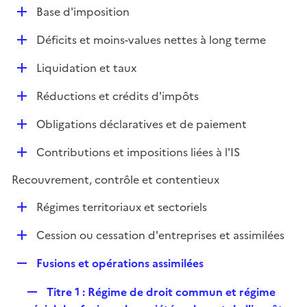
l
D
Base d'imposition
p
i
é
l
e
D
Déficits et moins-values nettes à long terme
p
i
r
é
l
e
D
Liquidation et taux
p
i
r
é
l
e
D
Réductions et crédits d'impôts
p
i
r
é
l
e
D
Obligations déclaratives et de paiement
p
i
r
é
l
e
D
Contributions et impositions liées à l'IS
p
i
r
é
l
e
Recouvrement, contrôle et contentieux
p
i
r
l
e
D
Régimes territoriaux et sectoriels
i
r
é
e
D
Cession ou cessation d'entreprises et assimilées
p
r
é
l
R
Fusions et opérations assimilées
p
i
e
l
e
R
Titre 1 : Régime de droit commun et régime
p
i
r