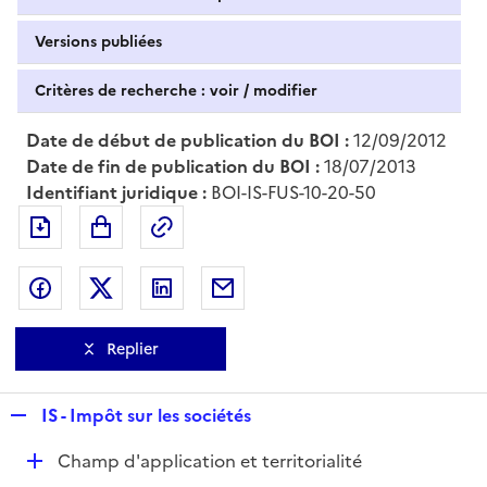
Versions publiées
Critères de recherche : voir / modifier
Date de début de publication du BOI :
12/09/2012
Date de fin de publication du BOI :
18/07/2013
Identifiant juridique :
BOI-IS-FUS-10-20-50
Exporter le document au format pdf
Permalien : adresse web de ce doc
Partager sur Facebook
Partager sur Twitter
Partager sur LinkedIn
Partager par messagerie
Replier
R
IS - Impôt sur les sociétés
e
D
Champ d'application et territorialité
p
é