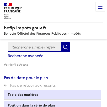
RÉPUBLIQUE
FRANÇAISE
bofip.impots.gouv.fr
Bulletin Officiel des Finances Publiques - Impôts
Recherche simple (références, mots clés, partie du titre
Formulaire
Rechercher
de
Recherche avancée
recherche
Voir le fil d'Ariane
Pas de date pour le plan
Pas de retour aux rescrits
Table des matières
Position dans la série du plan