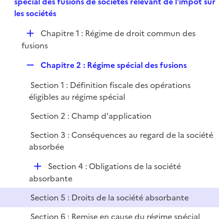
e
spécial des fusions de sociétés relevant de l'impôt sur
l
e
p
les sociétés
i
r
l
e
D
Chapitre 1 : Régime de droit commun des
i
r
é
fusions
e
p
r
R
Chapitre 2 : Régime spécial des fusions
l
e
i
Section 1 : Définition fiscale des opérations
p
e
éligibles au régime spécial
l
r
i
Section 2 : Champ d'application
e
Section 3 : Conséquences au regard de la société
r
absorbée
D
Section 4 : Obligations de la société
é
absorbante
p
Section 5 : Droits de la société absorbante
l
i
Section 6 : Remise en cause du régime spécial