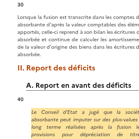
30
Lorsque la fusion est transcrite dans les comptes d
absorbante d'après la valeur comptables des éléme
apportés, celle-ci reprend à son bilan les écritures 
absorbée et continue de calculer les amortissemen
de la valeur d'origine des biens dans les écritures d
absorbée.
II. Report des déficits
A. Report en avant des déficits
40
Le Conseil d'Etat a jugé que la socié
absorbante peut imputer sur des plus-values
long terme réalisées après la fusion l
provisions pour dépréciation de titr