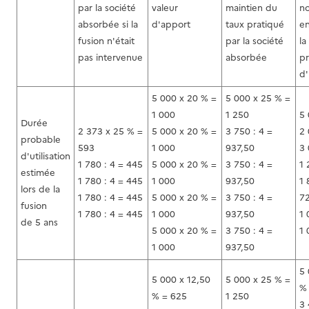
par la société
valeur
maintien du
n
absorbée si la
d'apport
taux pratiqué
en
fusion n'était
par la société
la
pas intervenue
absorbée
p
d'
5 000 x 20 % =
5 000 x 25 % =
1 000
1 250
5 
Durée
2 373 x 25 % =
5 000 x 20 % =
3 750 : 4 =
2
probable
593
1 000
937,50
3 
d'utilisation
1 780 : 4 = 445
5 000 x 20 % =
3 750 : 4 =
1 
estimée
1 780 : 4 = 445
1 000
937,50
1 
lors de la
1 780 : 4 = 445
5 000 x 20 % =
3 750 : 4 =
7
fusion
1 780 : 4 = 445
1 000
937,50
1 
de 5 ans
5 000 x 20 % =
3 750 : 4 =
1 
1 000
937,50
5 
5 000 x 12,50
5 000 x 25 % =
% 
% = 625
1 250
3 