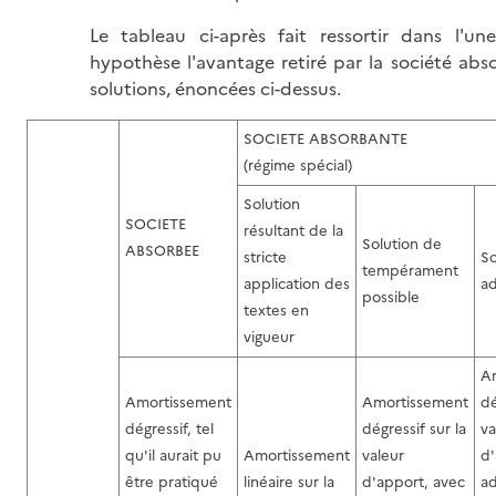
Le tableau ci-après fait ressortir dans l'une
hypothèse l'avantage retiré par la société ab
solutions, énoncées ci-dessus.
SOCIETE ABSORBANTE
(régime spécial)
Solution
SOCIETE
résultant de la
Solution de
ABSORBEE
stricte
So
tempérament
application des
a
possible
textes en
vigueur
A
Amortissement
Amortissement
dé
dégressif, tel
dégressif sur la
va
qu'il aurait pu
Amortissement
valeur
d'
être pratiqué
linéaire sur la
d'apport, avec
ad