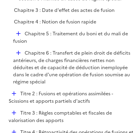
e
Chapitre 3 : Date d'effet des actes de fusion
r
Chapitre 4 : Notion de fusion rapide
D
Chapitre 5 : Traitement du boni et du mali de
é
fusion
p
D
Chapitre 6 : Transfert de plein droit de déficits
l
é
antérieurs, de charges financières nettes non
i
p
déduites et de capacité de déduction inemployée
e
l
dans le cadre d'une opération de fusion soumise au
r
i
régime spécial
e
D
Titre 2 : Fusions et opérations assimilées -
r
é
Scissions et apports partiels d'actifs
p
D
Titre 3 : Règles comptables et fiscales de
l
é
valorisation des apports
i
p
e
D
Titre 4 : Rétroactivité des opérations de fusions e