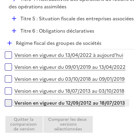
l
r
é
des opérations assimilées
i
p
e
D
Titre 5 : Situation fiscale des entreprises associées
l
r
é
i
D
Titre 6 : Obligations déclaratives
p
e
é
l
r
D
Régime fiscal des groupes de sociétés
p
i
é
l
e
Versions sur la période
Version en vigueur du 13/04/2022 à aujourd'hui
p
i
r
l
e
Version en vigueur du 09/01/2019 au 13/04/2022
i
r
e
Version en vigueur du 03/10/2018 au 09/01/2019
r
Version en vigueur du 18/07/2013 au 03/10/2018
Version en vigueur du 12/09/2012 au 18/07/2013
Quitter la
Comparer les deux
comparaison
versions
de version
sélectionnées