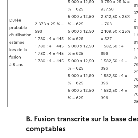
5 000 x 12,50
3 750 x 25 % =
31
% = 625
937,50
0
5 000 x 12,50
2 812,50 x 25%
Durée
2 
2 373 x 25 % =
% = 625
= 703
probable
31
593
5 000 x 12,50
2 109,50 x 25%
d'utilisation
1 
1 780 : 4 = 445
% = 625
= 527
estimée
31
1 780 : 4 = 445
5 000 x 12,50
1 582,50 : 4 =
lors de la
1 
1 780 : 4 = 445
% = 625
396
fusion
%
1 780 : 4 = 445
5 000 x 12,50
1 582,50 : 4 =
à 8 ans
76
% = 625
396
2
5 000 x 12,50
1 582,50 : 4 =
76
% = 625
396
2
5 000 x 12,50
1 582,50 : 4 =
76
% = 625
396
2
B. Fusion transcrite sur la base de
comptables