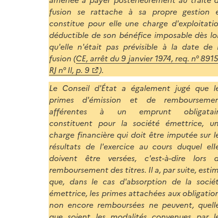
fusion se rattache à sa propre gestion 
constitue pour elle une charge d'exploitati
déductible de son bénéfice imposable dès lo
qu'elle n'était pas prévisible à la date de 
fusion (
CE, arrêt du 9 janvier 1974, req. n° 8915
RJ n° Il, p. 9
).
Le Conseil d'État a également jugé que l
primes d'émission et de rembourseme
afférentes à un emprunt obligatai
constituent pour la société émettrice, u
charge financière qui doit être imputée sur l
résultats de l'exercice au cours duquel elI
doivent être versées, c'est-à-dire lors 
remboursement des titres. Il a, par suite, esti
que, dans le cas d'absorption de la socié
émettrice, les primes attachées aux obligatio
non encore remboursées ne peuvent, quell
que soient les modalités convenues par l