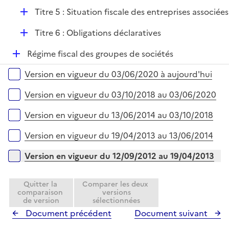
p
e
D
Titre 5 : Situation fiscale des entreprises associées
l
r
é
i
D
Titre 6 : Obligations déclaratives
p
e
é
l
r
D
Régime fiscal des groupes de sociétés
p
i
é
l
e
Versions sur la période
Version en vigueur du 03/06/2020 à aujourd'hui
p
i
r
l
e
Version en vigueur du 03/10/2018 au 03/06/2020
i
r
e
Version en vigueur du 13/06/2014 au 03/10/2018
r
Version en vigueur du 19/04/2013 au 13/06/2014
Version en vigueur du 12/09/2012 au 19/04/2013
Quitter la
Comparer les deux
comparaison
versions
de version
sélectionnées
Document précédent
Document suivant