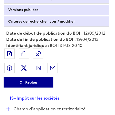
Versions publiées
Critères de recherche : voir / modifier
Date de début de publication du BOI :
12/09/2012
Date de fin de publication du BOI :
19/04/2013
Identifiant juridique :
BOI-IS-FUS-20-10
Exporter le document au format pdf
Permalien : adresse web de ce doc
Partager sur Facebook
Partager sur Twitter
Partager sur LinkedIn
Partager par messagerie
Replier
R
IS - Impôt sur les sociétés
e
D
Champ d'application et territorialité
p
é