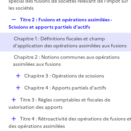
é
spécial des fusions de sociétés relevant de l'impôt sur
l
e
p
les sociétés
i
r
l
e
R
Titre 2 : Fusions et opérations assimilées -
i
r
e
Scissions et apports partiels d'actifs
e
p
r
Chapitre 1 : Définitions fiscales et champ
l
d'application des opérations assimilées aux fusions
i
e
Chapitre 2 : Notions communes aux opérations
r
assimilées aux fusions
D
Chapitre 3 : Opérations de scissions
é
D
Chapitre 4 : Apports partiels d'actifs
p
é
l
D
Titre 3 : Règles comptables et fiscales de
p
i
é
valorisation des apports
l
e
p
i
r
D
Titre 4 : Rétroactivité des opérations de fusions e
l
e
é
des opérations assimilées
i
r