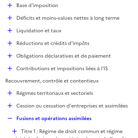
l
D
Base d'imposition
p
i
é
l
e
D
Déficits et moins-values nettes à long terme
p
i
r
é
l
e
D
Liquidation et taux
p
i
r
é
l
e
D
Réductions et crédits d'impôts
p
i
r
é
l
e
D
Obligations déclaratives et de paiement
p
i
r
é
l
e
D
Contributions et impositions liées à l'IS
p
i
r
é
l
e
Recouvrement, contrôle et contentieux
p
i
r
l
e
D
Régimes territoriaux et sectoriels
i
r
é
e
D
Cession ou cessation d'entreprises et assimilées
p
r
é
l
R
Fusions et opérations assimilées
p
i
e
l
e
D
Titre 1 : Régime de droit commun et régime
p
i
r