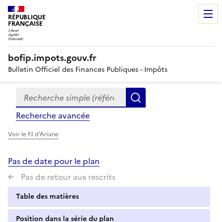
RÉPUBLIQUE
FRANÇAISE
bofip.impots.gouv.fr
Bulletin Officiel des Finances Publiques - Impôts
Recherche simple (références, mots clés, partie du titre
Formulaire
Rechercher
de
Recherche avancée
recherche
Voir le fil d'Ariane
Pas de date pour le plan
Pas de retour aux rescrits
Table des matières
Position dans la série du plan