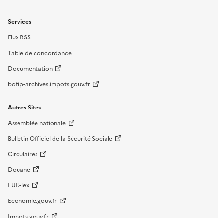
Services
Flux RSS
Table de concordance
Documentation
bofip-archives.impots.gouv.fr
Autres Sites
Assemblée nationale
Bulletin Officiel de la Sécurité Sociale
Circulaires
Douane
EUR-lex
Economie.gouv.fr
Impots.gouv.fr