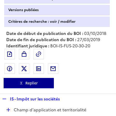
Versions publiées
Critères de recherche : voir / modifier
Date de début de publication du BOI :
03/10/2018
Date de fin de publication du BOI :
27/03/2019
Identifiant juridique :
BOI-IS-FUS-20-30-20
Exporter le document au format pdf
Permalien : adresse web de ce doc
Partager sur Facebook
Partager sur Twitter
Partager sur LinkedIn
Partager par messagerie
Replier
R
IS - Impôt sur les sociétés
e
D
Champ d'application et territorialité
p
é