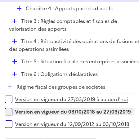
D
Chapitre 4 : Apports partiels d'actifs
é
D
Titre 3 : Règles comptables et fiscales de
p
é
valorisation des apports
l
p
i
D
Titre 4 : Rétroactivité des opérations de fusions e
l
e
é
des opérations assimilées
i
r
p
e
D
Titre 5 : Situation fiscale des entreprises associées
l
r
é
i
D
Titre 6 : Obligations déclaratives
p
e
é
l
r
D
Régime fiscal des groupes de sociétés
p
i
é
l
e
Versions sur la période
Version en vigueur du 27/03/2019 à aujourd'hui
p
i
r
l
e
Version en vigueur du 03/10/2018 au 27/03/2019
i
r
e
Version en vigueur du 12/09/2012 au 03/10/2018
r