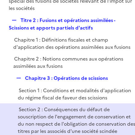
é
spécial des fusions de sociétés relevant de l'impôt sur
l
e
p
les sociétés
i
r
l
e
R
Titre 2 : Fusions et opérations assimilées -
i
r
e
Scissions et apports partiels d'actifs
e
p
r
Chapitre 1 : Définitions fiscales et champ
l
d'application des opérations assimilées aux fusions
i
e
Chapitre 2 : Notions communes aux opérations
r
assimilées aux fusions
R
Chapitre 3 : Opérations de scissions
e
Section 1 : Conditions et modalités d'application
p
du régime fiscal de faveur des scissions
l
i
Section 2 : Conséquences du défaut de
e
souscription de l'engagement de conservation et
r
du non respect de l'obligation de conservation de
titres par les associés d'une société scindée