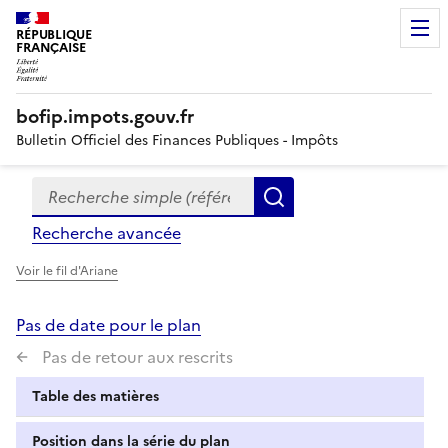
RÉPUBLIQUE
FRANÇAISE
bofip.impots.gouv.fr
Bulletin Officiel des Finances Publiques - Impôts
Recherche simple (références, mots clés, partie du titre
Formulaire
Rechercher
de
Recherche avancée
recherche
Voir le fil d'Ariane
Pas de date pour le plan
Pas de retour aux rescrits
Table des matières
Position dans la série du plan