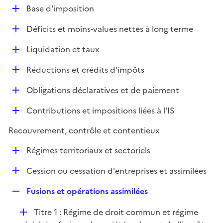
l
D
Base d'imposition
p
i
é
l
e
D
Déficits et moins-values nettes à long terme
p
i
r
é
l
e
D
Liquidation et taux
p
i
r
é
l
e
D
Réductions et crédits d'impôts
p
i
r
é
l
e
D
Obligations déclaratives et de paiement
p
i
r
é
l
e
D
Contributions et impositions liées à l'IS
p
i
r
é
l
e
Recouvrement, contrôle et contentieux
p
i
r
l
e
D
Régimes territoriaux et sectoriels
i
r
é
e
D
Cession ou cessation d'entreprises et assimilées
p
r
é
l
R
Fusions et opérations assimilées
p
i
e
l
e
D
Titre 1 : Régime de droit commun et régime
p
i
r