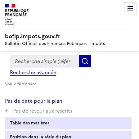
RÉPUBLIQUE
FRANÇAISE
bofip.impots.gouv.fr
Bulletin Officiel des Finances Publiques - Impôts
Recherche simple (références, mots clés, partie du titre
Formulaire
Rechercher
de
Recherche avancée
recherche
Voir le fil d'Ariane
Pas de date pour le plan
Pas de retour aux rescrits
Table des matières
Position dans la série du plan