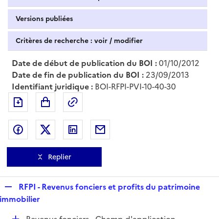
Versions publiées
Critères de recherche : voir / modifier
Date de début de publication du BOI :
01/10/2012
Date de fin de publication du BOI :
23/09/2013
Identifiant juridique :
BOI-RFPI-PVI-10-40-30
Exporter le document au format pdf
Permalien : adresse web de ce doc
Partager sur Facebook
Partager sur Twitter
Partager sur LinkedIn
Partager par messagerie
Replier
R
RFPI - Revenus fonciers et profits du patrimoine
e
immobilier
p
D