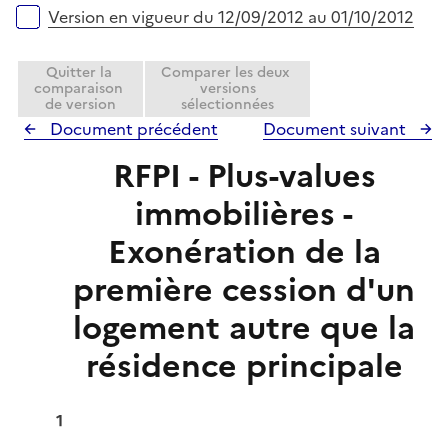
r
Version en vigueur du 12/09/2012 au 01/10/2012
Quitter la
Comparer les deux
comparaison
versions
de version
sélectionnées
Document précédent
Document suivant
RFPI - Plus-values
immobilières -
Exonération de la
première cession d'un
logement autre que la
résidence principale
1