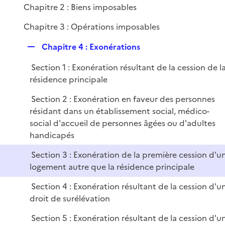
i
Chapitre 2 : Biens imposables
e
Chapitre 3 : Opérations imposables
r
R
Chapitre 4 : Exonérations
e
Section 1 : Exonération résultant de la cession de l
p
résidence principale
l
i
Section 2 : Exonération en faveur des personnes
e
résidant dans un établissement social, médico-
r
social d'accueil de personnes âgées ou d'adultes
handicapés
Section 3 : Exonération de la première cession d'u
logement autre que la résidence principale
Section 4 : Exonération résultant de la cession d'u
droit de surélévation
Section 5 : Exonération résultant de la cession d'u