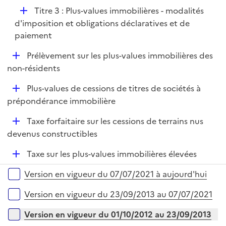
p
D
Titre 3 : Plus-values immobilières - modalités
l
é
d'imposition et obligations déclaratives et de
i
p
paiement
e
l
r
D
Prélèvement sur les plus-values immobilières des
i
é
non-résidents
e
p
r
D
Plus-values de cessions de titres de sociétés à
l
é
prépondérance immobilière
i
p
e
D
Taxe forfaitaire sur les cessions de terrains nus
l
r
é
devenus constructibles
i
p
e
D
Taxe sur les plus-values immobilières élevées
l
r
é
i
Versions sur la période
Version en vigueur du 07/07/2021 à aujourd'hui
p
e
l
r
Version en vigueur du 23/09/2013 au 07/07/2021
i
e
Version en vigueur du 01/10/2012 au 23/09/2013