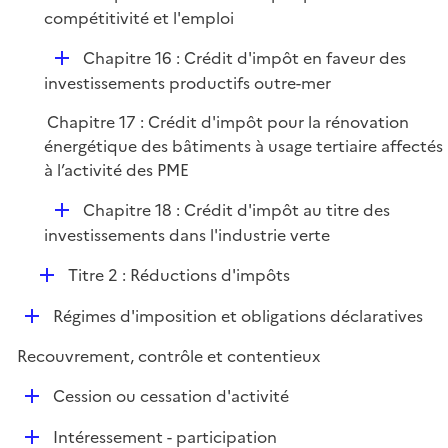
r
é
compétitivité et l'emploi
e
p
r
D
Chapitre 16 : Crédit d'impôt en faveur des
l
é
investissements productifs outre-mer
i
p
e
Chapitre 17 : Crédit d'impôt pour la rénovation
l
r
énergétique des bâtiments à usage tertiaire affectés
i
à l’activité des PME
e
r
D
Chapitre 18 : Crédit d'impôt au titre des
é
investissements dans l'industrie verte
p
D
Titre 2 : Réductions d'impôts
l
é
i
D
Régimes d'imposition et obligations déclaratives
p
e
é
l
r
Recouvrement, contrôle et contentieux
p
i
l
e
D
Cession ou cessation d'activité
i
r
é
e
D
Intéressement - participation
p