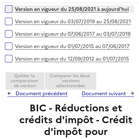
r
é
l
Versions sur la période
Version en vigueur du 25/08/2021 à aujourd'hui
p
i
l
e
Version en vigueur du 03/07/2019 au 25/08/2021
i
r
e
Version en vigueur du 07/06/2017 au 03/07/2019
r
Version en vigueur du 01/07/2015 au 07/06/2017
Version en vigueur du 12/09/2012 au 01/07/2015
Quitter la
Comparer les deux
comparaison
versions
de version
sélectionnées
Document précédent
Document suivant
BIC - Réductions et
crédits d'impôt - Crédit
d'impôt pour