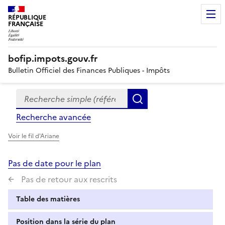
RÉPUBLIQUE
FRANÇAISE
bofip.impots.gouv.fr
Bulletin Officiel des Finances Publiques - Impôts
Recherche simple (références, mots clés, partie du titre
Formulaire
Rechercher
de
Recherche avancée
recherche
Voir le fil d'Ariane
Pas de date pour le plan
Pas de retour aux rescrits
Table des matières
Position dans la série du plan