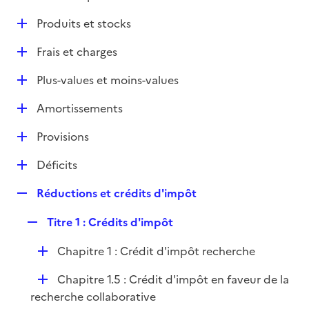
i
é
l
e
D
Produits et stocks
p
i
r
é
l
e
D
Frais et charges
p
i
r
é
l
e
D
Plus-values et moins-values
p
i
r
é
l
e
D
Amortissements
p
i
r
é
l
e
D
Provisions
p
i
r
é
l
e
D
Déficits
p
i
r
é
l
e
R
Réductions et crédits d'impôt
p
i
r
e
l
e
R
Titre 1 : Crédits d'impôt
p
i
r
e
l
e
D
Chapitre 1 : Crédit d'impôt recherche
p
i
r
é
l
e
D
Chapitre 1.5 : Crédit d'impôt en faveur de la
p
i
r
é
recherche collaborative
l
e