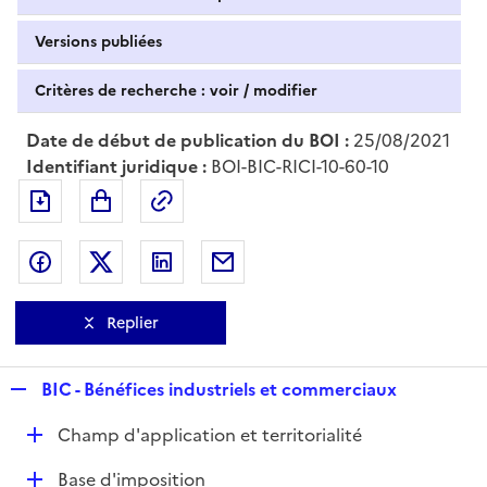
Versions publiées
Critères de recherche : voir / modifier
Date de début de publication du BOI :
25/08/2021
Identifiant juridique :
BOI-BIC-RICI-10-60-10
Exporter le document au format pdf
Permalien : adresse web de ce doc
Partager sur Facebook
Partager sur Twitter
Partager sur LinkedIn
Partager par messagerie
Replier
R
BIC - Bénéfices industriels et commerciaux
e
D
Champ d'application et territorialité
p
é
l
D
Base d'imposition
p