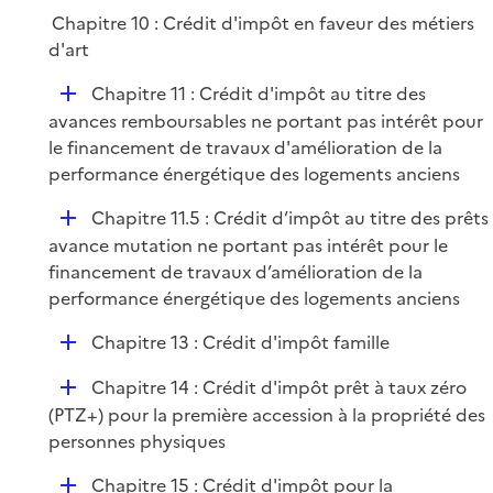
Chapitre 10 : Crédit d'impôt en faveur des métiers
d'art
D
Chapitre 11 : Crédit d'impôt au titre des
é
avances remboursables ne portant pas intérêt pour
p
le financement de travaux d'amélioration de la
l
performance énergétique des logements anciens
i
D
Chapitre 11.5 : Crédit d’impôt au titre des prêts
e
é
avance mutation ne portant pas intérêt pour le
r
p
financement de travaux d’amélioration de la
l
performance énergétique des logements anciens
i
D
Chapitre 13 : Crédit d'impôt famille
e
é
r
D
Chapitre 14 : Crédit d'impôt prêt à taux zéro
p
é
(PTZ+) pour la première accession à la propriété des
l
p
personnes physiques
i
l
e
D
Chapitre 15 : Crédit d'impôt pour la
i