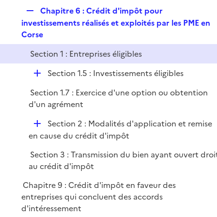
p
i
r
R
Chapitre 6 : Crédit d'impôt pour
l
e
e
investissements réalisés et exploités par les PME en
i
r
p
Corse
e
l
r
Section 1 : Entreprises éligibles
i
e
D
Section 1.5 : Investissements éligibles
r
é
Section 1.7 : Exercice d'une option ou obtention
p
d'un agrément
l
i
D
Section 2 : Modalités d'application et remise
e
é
en cause du crédit d'impôt
r
p
Section 3 : Transmission du bien ayant ouvert droi
l
au crédit d'impôt
i
e
Chapitre 9 : Crédit d'impôt en faveur des
r
entreprises qui concluent des accords
d'intéressement