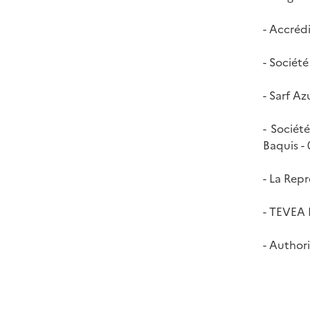
- Accrédi
- Société
- Sarf A
- Sociét
Baquis -
- La Rep
- TEVEA 
- Author