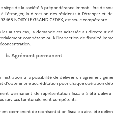
le siège de la société à prépondérance immobilière de sourc
 à l’étranger, la direction des résidents à l’étranger et d
– 93465 NOISY LE GRAND CEDEX, est seule compétente.
 les autres cas, la demande est adressée au directeur d
itorialement compétent ou à l'inspection de fiscalité immob
éconcentration.
b. Agrément permanent
ministration a la possibilité de délivrer un agrément génér
jet d'obtenir une accréditation pour chaque opération dét
ent permanent de représentation fiscale à été délivré à 
es services territorialement compétents.
ent permanent de représentation fiscale a ainsi été délivré