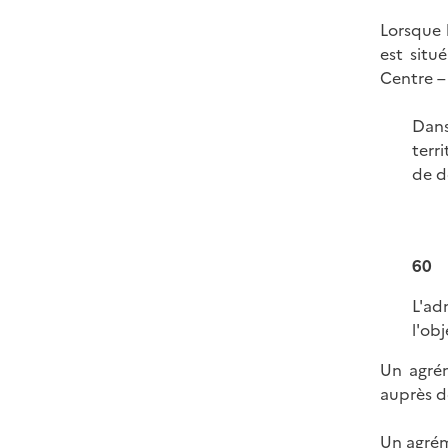
Lorsque 
est situé
Centre 
Dans
terr
de d
60
L'ad
l'ob
Un agrém
auprès d
Un agrém