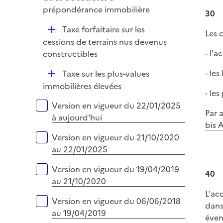
p
prépondérance immobilière
30
l
D
Taxe forfaitaire sur les
i
Les 
é
cessions de terrains nus devenus
e
p
- l'a
constructibles
r
l
D
- le
Taxe sur les plus-values
i
é
immobilières élevées
e
- le
p
r
Versions sur la période
Version en vigueur du 22/01/2025
l
Par 
à aujourd'hui
i
bis 
e
Version en vigueur du 21/10/2020
r
au 22/01/2025
Version en vigueur du 19/04/2019
40
au 21/10/2020
L'ac
Version en vigueur du 06/06/2018
dans
au 19/04/2019
éven