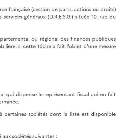
l
p
e française (cession de parts, actions ou droits)
a
a
es services généraux (D.R.E.S.G.) située 10, rue du
p
g
a
e
g
épartemental ou régional des finances publiques
e
ilière, si cette tâche a fait l'objet d'une mesure
al qui dispense le représentant fiscal qui en fait
erminée.
certaines sociétés dont la liste est disponible
 aux sociétés suivantes :