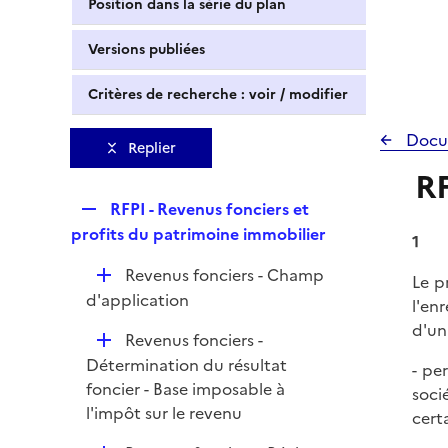
Position dans la série du plan
Versions publiées
Critères de recherche : voir / modifier
Docu
Replier
RF
R
RFPI - Revenus fonciers et
e
profits du patrimoine immobilier
1
p
D
Revenus fonciers - Champ
l
Le p
é
d'application
i
l'en
p
e
d'un 
D
Revenus fonciers -
l
r
é
Détermination du résultat
i
- pe
p
foncier - Base imposable à
e
soci
l
l'impôt sur le revenu
r
cert
i