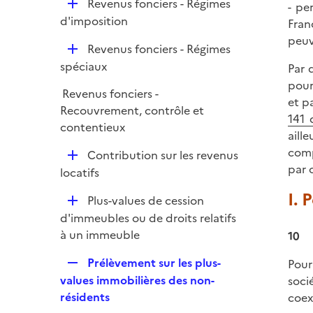
D
Revenus fonciers - Régimes
- pe
e
é
d'imposition
Fran
r
p
peuv
D
Revenus fonciers - Régimes
l
é
spéciaux
Par 
i
p
pour
e
Revenus fonciers -
l
et p
r
Recouvrement, contrôle et
i
141 
contentieux
e
aill
r
comp
D
Contribution sur les revenus
par 
é
locatifs
p
I. 
D
Plus-values de cession
l
é
d'immeubles ou de droits relatifs
i
p
à un immeuble
10
e
l
r
R
Prélèvement sur les plus-
Pour
i
e
values immobilières des non-
soci
e
p
résidents
coex
r
l