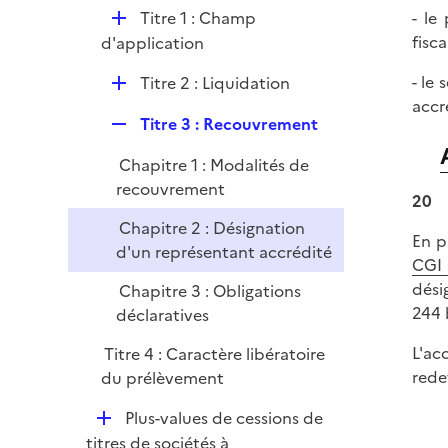
D
Titre 1 : Champ
- le
i
é
fisc
d'application
e
p
r
D
- le
Titre 2 : Liquidation
l
é
accr
i
R
Titre 3 : Recouvrement
p
e
e
l
r
Chapitre 1 : Modalités de
p
i
recouvrement
l
20
e
i
r
Chapitre 2 : Désignation
En p
e
d'un représentant accrédité
CGI
r
dési
Chapitre 3 : Obligations
244 
déclaratives
L'ac
Titre 4 : Caractère libératoire
rede
du prélèvement
D
Plus-values de cessions de
é
titres de sociétés à