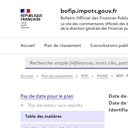
bofip.impots.gouv.fr
RÉPUBLIQUE
Bulletin Officiel des Finances Publ
FRANÇAISE
Le site des commentaires officiels des d
de la direction générale des Finances p
Accueil
Plan de classement
Consultations publi
Recherche simple (références, mots clés, partie 
Formulaire
de
recherche
Accueil
Plan de classement
RFPI
PVINR
RFPI - 
Pas de date pour le plan
Date de 
Date de 
Pas de retour aux rescrits
Identifia
Table des matières