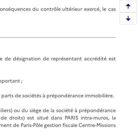
conséquences du contrôle ultérieur exercé, le cas
R
e
D
m
e
o
s
n
c
t
e
e
e de désignation de représentant accrédité est
n
r
d
e
r
n
pportant ;
e
h
e
a
de parts de sociétés à prépondérance immobilière.
n
u
b
t
iliers) ou du siège de la société à prépondérance
a
d
de droits) est situé dans PARIS intra-muros, la
s
e
ment de Paris-Pôle gestion fiscale Centre-Missions
d
l
e
a